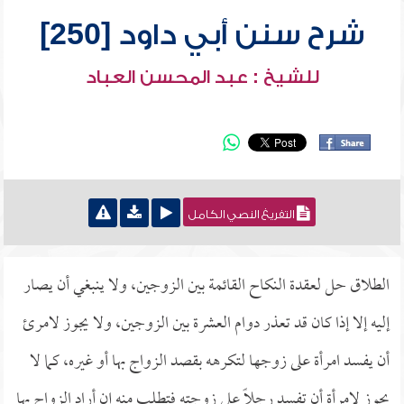
شرح سنن أبي داود [250]
للشيخ : عبد المحسن العباد
التفريغ النصي الكامل
الطلاق حل لعقدة النكاح القائمة بين الزوجين، ولا ينبغي أن يصار
إليه إلا إذا كان قد تعذر دوام العشرة بين الزوجين، ولا يجوز لامرئ
أن يفسد امرأة على زوجها لتكرهه بقصد الزواج بها أو غيره، كما لا
يجوز لامرأة أن تفسد رجلاً على زوجته فتطلب منه إن أراد الزواج بها