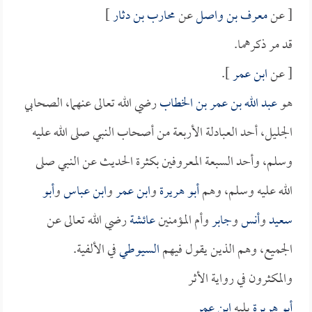
[ عن
معرف بن واصل
عن
محارب بن دثار
]
قد مر ذكرهما.
[ عن
ابن عمر
].
هو
عبد الله بن عمر بن الخطاب
رضي الله تعالى عنهما، الصحابي
الجليل، أحد العبادلة الأربعة من أصحاب النبي صلى الله عليه
وسلم، وأحد السبعة المعروفين بكثرة الحديث عن النبي صلى
الله عليه وسلم، وهم
أبو هريرة
و
ابن عمر
و
ابن عباس
و
أبو
سعيد
و
أنس
و
جابر
وأم المؤمنين
عائشة
رضي الله تعالى عن
الجميع، وهم الذين يقول فيهم
السيوطي
في الألفية.
والمكثرون في رواية الأثر
أبو هريرة
يليه
ابن عمر