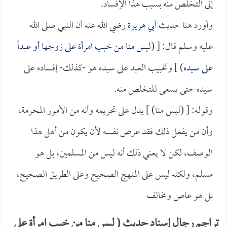
إلى التخلص منه بسبب هذا الإفساد.
وأورد هنا حديث
أبي هريرة
رضي الله عنه أن النبي صلى الله
عليه وسلم قال: [ (
ليس منا من خبب امرأة على زوجها أو عبداً
على سيده
) ] وتخبيب العبد على سيده هو -كذلك- إفساده على
سيده حتى يسعى للتخلص منه.
وقوله: [ (ليس منا) ] يدل على تحريمه وأنه من الأمور المحرمة،
وأن من يفعل ذلك فقد عرض نفسه لأن يكون من أهل هذا
الوصف، لكن لا يعني ذلك أنه ليس من المسلمين، بل هو
مسلم، ولكنه ليس على المنهج الصحيح وعلى الطريق الصحيح،
بل هو عاص ومخالف
تراجم رجال إسناد حديث ( ليس منا من خبب امرأة على