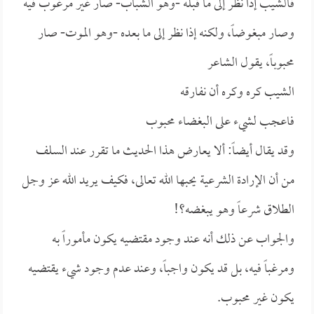
فالشيب إذا نظر إلى ما قبله -وهو الشباب- صار غير مرغوب فيه
وصار مبغوضاً، ولكنه إذا نظر إلى ما بعده -وهو الموت- صار
محبوباً، يقول الشاعر
الشيب كره وكره أن نفارقه
فاعجب لشيء على البغضاء محبوب
وقد يقال أيضاً: ألا يعارض هذا الحديث ما تقرر عند السلف
من أن الإرادة الشرعية يحبها الله تعالى، فكيف يريد الله عز وجل
الطلاق شرعاً وهو يبغضه؟!
والجواب عن ذلك أنه عند وجود مقتضيه يكون مأموراً به
ومرغباً فيه، بل قد يكون واجباً، وعند عدم وجود شيء يقتضيه
يكون غير محبوب.