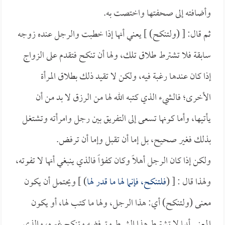
وأضافته إلى صحفتها واختصت به.
ثم قال: [ (ولتنكح) ] يعني أنها إذا خطبت والرجل عنده زوجه
سابقة فلا تشترط طلاق تلك، ولها أن تنكح فتقدم على الزواج
إذا كان عندها رغبة فيه، ولكن لا تقيد ذلك بطلاق المرأة
الأخرى؛ فالشيء الذي كتبه الله لها من الرزق لا بد من أن
يأتيها، وأما كونها تسعى إلى التفريق بين رجل وامرأته وتشتغل
بذلك فغير صحيح، بل إما أن تقبل وإما أن ترفض.
ولكن إذا كان الرجل أهلاً وكان كفؤاً فالذي ينبغي أنها لا تفوته،
ولهذا قال : [ (
فلتنكح، فإنما لها ما قدر لها
) ] ويحتمل أن يكون
معنى (ولتنكح) أي: هذا الرجل، ولها ما كتب لها، أو يكون
المعنى أنها لا تشترط هذا الشرط وترفضه وتنكح غيره، والذي