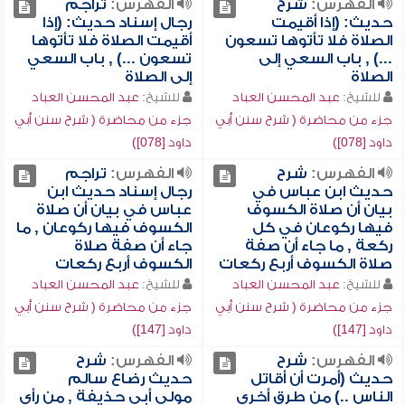
الفهرس:
شرح
الفهرس:
تراجم
حديث: (إذا أقيمت
رجال إسناد حديث: (إذا
الصلاة فلا تأتوها تسعون
أقيمت الصلاة فلا تأتوها
...) , باب السعي إلى
تسعون ...) , باب السعي
الصلاة
إلى الصلاة
للشيخ:
عبد المحسن العباد
للشيخ:
عبد المحسن العباد
جزء من محاضرة ( شرح سنن أبي
جزء من محاضرة ( شرح سنن أبي
داود [078])
داود [078])
الفهرس:
شرح
الفهرس:
تراجم
حديث ابن عباس في
رجال إسناد حديث ابن
بيان أن صلاة الكسوف
عباس في بيان أن صلاة
فيها ركوعان في كل
الكسوف فيها ركوعان , ما
ركعة , ما جاء أن صفة
جاء أن صفة صلاة
صلاة الكسوف أربع ركعات
الكسوف أربع ركعات
للشيخ:
عبد المحسن العباد
للشيخ:
عبد المحسن العباد
جزء من محاضرة ( شرح سنن أبي
جزء من محاضرة ( شرح سنن أبي
داود [147])
داود [147])
الفهرس:
شرح
الفهرس:
شرح
حديث (أمرت أن أقاتل
حديث رضاع سالم
الناس ..) من طرق أخرى
مولى أبي حذيفة , من رأى