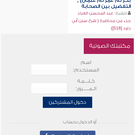
بكر ثم عمر ثم عثمان) ,
التفضيل بين الصحابة
للشيخ:
عبد المحسن العباد
جزء من محاضرة ( شرح سنن أبي
داود [518])
مكتبتك الصوتية
اسم
المستخدم:
كـلـــمـة
الـمـــــرور:
دخول المشتركين
أو الدخول بحساب