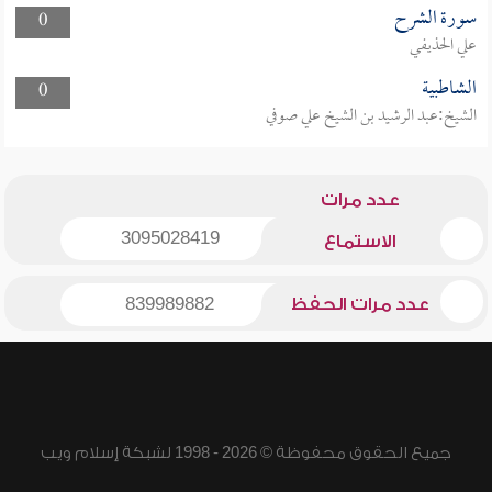
سورة الشرح
0
علي الحذيفي
الشاطبية
0
الشيخ:عبد الرشيد بن الشيخ علي صوفي
عدد مرات
3095028419
الاستماع
عدد مرات الحفظ
839989882
جميع الحقوق محفوظة © 2026 - 1998 لشبكة إسلام ويب