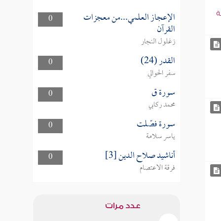
الإعجاز العلمي...من معجزات
ة
0
القرآن
زغلول النجار
القدر (24)
0
سفر الحوالي
سورة ق
0
محمد ركابي
سورة فصّلت
0
ياسر سلامة
أناشيد صلاح الدين [3]
0
فرقة الاعتصام
عدد مرات