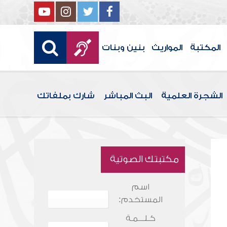
المكتبة
المواريث
بنين وبنات
الشجرة العلمية
البث المباشر
شارك بملفاتك
مكتبتك الصوتية
اسم
المستخدم:
كـلـــمـة