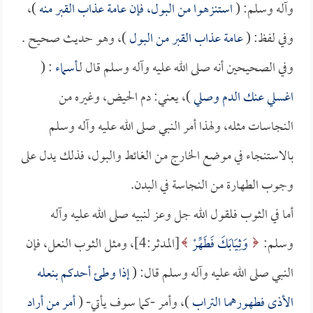
وآله وسلم: (
استنزهوا من البول، فإن عامة عذاب القبر منه
)،
وفي لفظ: (
عامة عذاب القبر من البول
)، وهو حديث صحيح .
وفي الصحيحين أنه صلى الله عليه وآله وسلم قال لـ
أسماء
: (
اغسلي عنك الدم وصلي
)، يعني: دم الحيض، وغيره من
النجاسات مثله، ولهذا أمر النبي صلى الله عليه وآله وسلم
بالاستنجاء في موضع الخارج من الغائط والبول، فذلك يدل على
وجوب الطهارة من النجاسة في البدن.
أما في الثوب فلقول الله جل وعز لنبيه صلى الله عليه وآله
وسلم:
وَثِيَابَكَ فَطَهِّرْ
[المدثر:4]، ومثل الثوب النعل، فإن
النبي صلى الله عليه وآله وسلم قال: (
إذا وطئ أحدكم بنعله
الأذى فطهورهما التراب
)، وأمر -كما سوف يأتي- (
أمر من أراد