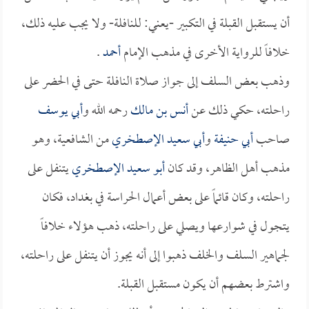
أن يستقبل القبلة في التكبير -يعني: للنافلة- ولا يجب عليه ذلك،
خلافاً للرواية الأخرى في مذهب الإمام
أحمد
.
وذهب بعض السلف إلى جواز صلاة النافلة حتى في الحضر على
راحلته، حكي ذلك عن
أنس بن مالك
رحمه الله و
أبي يوسف
صاحب
أبي حنيفة
و
أبي سعيد الإصطخري
من الشافعية، وهو
مذهب أهل الظاهر، وقد كان
أبو سعيد الإصطخري
يتنفل على
راحلته، وكان قائماً على بعض أعمال الحراسة في بغداد، فكان
يتجول في شوارعها ويصلي على راحلته، ذهب هؤلاء خلافاً
لجماهير السلف والخلف ذهبوا إلى أنه يجوز أن يتنفل على راحلته،
واشترط بعضهم أن يكون مستقبل القبلة.