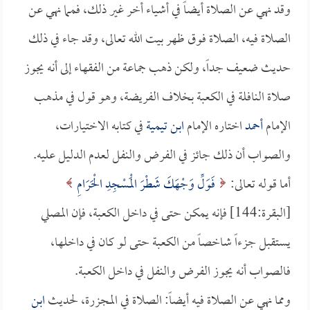
وقد نهي عن الصلاة أيضاً في أشياء أخر غير ذلك، فمما نهي عن
الصلاة فيه، الصلاة فوق ظهر بيت الله تعالى، وقد جاء في ذلك
حديث ضعيف جداً، ولكن ذهب جماعة من الفقهاء إلى أنه يجوز
صلاة النافلة في الكعبة بخلاف الفريضة، وهو قول في مذهب
الإمام
أحمد
اختاره الإمام
ابن تيمية
في كتابه الاختيارات،
والصواب أن ذلك جائز في الفرض والنفل لعدم الدليل عليه.
أما قوله تعالى:
فَوَلِّ وَجْهَكَ شَطْرَ الْمَسْجِدِ الْحَرَامِ
[البقرة:144] فإنه يمكن حتى في داخل الكعبة، فإن المصلي
يستقبل جزءاً شاخصاً من الكعبة حتى لو كان في داخلها،
فالصواب أنه يجوز الفرض والنفل في داخل الكعبة.
ومما نهي عن الصلاة فيه أيضاً: الصلاة في المجزرة، لحديث
ابن