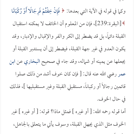
وكما في قوله في الآية التي بعدها:
فَإِنْ خِفْتُمْ فَرِجَالًا أَوْ رُكْبَانًا
[البقرة:239]، فإن من المعلوم أن الخائف لا يمكنه استقبال
القبلة دائماً، بل قد يضطر إلى الكر والفر والإقبال والإدبار، وقد
يكون العدو في غير جهة القبلة، فيضطر إلى أن يستدبر القبلة أو
يجعلها عن يمينه أو شماله، وقد جاء في صحيح
البخاري
عن
ابن
عمر
رضي الله عنه قال: [ فإن كان خوف أشد من ذلك صلوا
قائمين رجالاً أو ركباناً، مستقبلي القبلة وغير مستقبليها ]، فذلك
في حال الخوف.
أما قوله رحمه الله: [ أو غيره ] فمثل ماذا؟ قوله: [ أو غيره ] غير
الخوف مثل الذي يجهل القبلة، وسوف يأتي ما يتعلق بالجاهل،