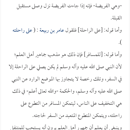
-وهي الفريضة- فإنه إذا جاءت الفريضة نزل وصلى مستقبل
القبلة.
وأما قوله: [على الراحلة] فلقول
عامر بن ربيعة
: (
على راحلته
).
وأما قوله: [للمسافر] فإن ذلك هو مذهب جماهير أهل العلم؛
لأن النبي صلى الله عليه وآله وسلم لم يكن يصلي على الراحلة إلا
في السفر، وتلك رخصة لا يتجاوز بها الموضع الوارد عن النبي
صلى الله عليه وآله وسلم، والحكمة -والله تعالى أعلم- في ذلك
هي التخفيف على الناس، ليتمكن المسافر من التطوع على
راحلته، ويتمكن المتطوع المتعبد من السفر لحاجته.
وينبغي أن يعلم أن جمهور أهل العلم يرون أنه يستحب للمتنفل