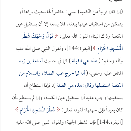
(إن كان قريباً من الكعبة) يعني: حاضراً لها بحيث يراها أو
يتمكن من استقبال عينها ببدنه، فلا يسعه إلا أن يستقبل عين
الكعبة وذاك البناء؛ لقول الله تعالى:
فَوَلِّ وَجْهَكَ شَطْرَ
الْمَسْجِدِ الْحَرَامِ
[البقرة:144]، ولقول النبي صلى الله عليه
وآله وسلم: (
هذه هي القبلة
) كما في حديث
أسامة بن زيد
المتفق عليه ومضى، (
أنه لما خرج عليه الصلاة والسلام من
الكعبة استقبلها وقال: هذه هي القبلة
)، فإذا استطاع أن
يستقبلها وجب عليه أن يستقبل عين الكعبة، وإن لم يستطع بأن
كان بعيداً فإلى جهتها؛ لقوله تعالى:
شَطْرَ الْمَسْجِدِ الْحَرَامِ
[البقرة:144] فإن الشطر الجهة؛ ولقول النبي صلى الله عليه