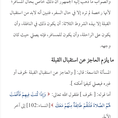
والصواب ما ذهب إليه الجمهور أن ذلك خاص بحال المسافر؛
لأنها رخصة لم ترد إلا في حال السفر، فتبين أنه لابد من استقبال
القبلة إلا بهذه الشروط الثلاثة: أن يكون ذلك في النافلة، وأن
يكون على الراحلة، وأن يكون للمسافر، فإنه يصلي حيث كان
وجهه.
ما يلزم العاجز عن استقبال القبلة
المسألة التاسعة: قال: [ والعاجز عن استقبال القبلة لخوف أو
غيره فيصلي كيفما أمكنه ].
أما قوله: [ لخوف ] فلقول الله تعالى:
وَإِذَا كُنتَ فِيهِمْ فَأَقَمْتَ
لَهُمُ الصَّلاةَ فَلْتَقُمْ طَائِفَةٌ مِنْهُمْ مَعَكَ
[النساء:102] إلى آخر
الآية.