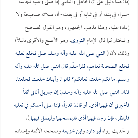
إذاً: هذا دليل على أن الجاهل والناسي إذا صلى وعليه نجاسة
-سواء في بدنه أو في ثيابه أو في بقعته- أن صلاته صحيحة ولا
إعادة عليه، وهذا مذهب الجمهور، وهو القول الصحيح
والمختار كما قال الإمام
النووي
، وهو الأصح والأقوى دليلاً؛
وذلك لأن (
النبي صلى الله عليه وآله وسلم صلى فخلع نعليه
فخلع الصحابة نعالهم، فلما سلّم قال النبي صلى الله عليه وآله
وسلم: ما لكم خلعتم نعالكم؟ قالوا: رأيناك خلعت فخلعنا.
فقال النبي صلى الله عليه وآله وسلم: إن جبريل أتاني آنفاً
فأخبرني أن فيهما أذى، أو قال: قذراً، فإذا صلى أحدكم في نعليه
فلينظر، فإن وجد فيهما أذى فليمسحهما وليصل فيهما
)،
والحديث رواه
أبو داود
و
ابن خزيمة
وصححه الأئمة وإسناده