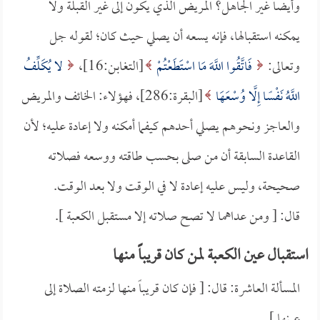
وأيضاً غير الجاهل؟ المريض الذي يكون إلى غير القبلة ولا
يمكنه استقبالها، فإنه يسعه أن يصلي حيث كان؛ لقوله جل
وتعالى:
فَاتَّقُوا اللَّهَ مَا اسْتَطَعْتُمْ
[التغابن:16]،
لا يُكَلِّفُ
اللَّهُ نَفْسًا إِلَّا وُسْعَهَا
[البقرة:286]، فهؤلاء: الخائف والمريض
والعاجز ونحوهم يصلي أحدهم كيفما أمكنه ولا إعادة عليه؛ لأن
القاعدة السابقة أن من صلى بحسب طاقته ووسعه فصلاته
صحيحة، وليس عليه إعادة لا في الوقت ولا بعد الوقت.
قال: [ ومن عداهما لا تصح صلاته إلا مستقبل الكعبة ].
استقبال عين الكعبة لمن كان قريباً منها
المسألة العاشرة: قال: [ فإن كان قريباً منها لزمته الصلاة إلى
عينها ].