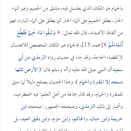
بالحمام هو المكان الذي يغتسل فيه، مشتق من الحميم وهو الماء
الحار، يطلق الحميم على الماء الحار كما يطلق على الماء البارد، فهو
من ألفاظ الأضداد، قال الله تعالى:
وَسُقُوا مَاءً حَمِيمًا فَقَطَّعَ
أَمْعَاءَهُمْ
[محمد:15]، فالحمام هو المكان المخصص للاغتسال
لا لقضاء الحاجة، وقد جاء في حديث رواه
الترمذي
عن
أبي
سعيد
أن النبي صلى الله عليه وآله وسلم قال: (
الأرض كلها
مسجد إلا المقبرة والحمام
)، وهذا الحديث يصلح دليلاً لما سبق
للمقبرة والحمام، وقد قال جماعة من أهل العلم: فيه اضطراب،
وأشار إلى ذلك
الترمذي
، وصححه الجمهور: صححه
ابن
خزيمة
و
ابن حبان
، و
الحاكم
، و
ابن حزم
، و
ابن دقيق العيد
، بل