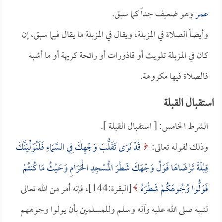
عمر
وهو ضعيف جداً كما سبق.
وأيضاً الصلاة في المزبلة، ويقال في المزبلة ما يقال فيما سبق، إن
كان في المزبلة تلويث أو قاذورات أو رائحة كريهة أو ما أشبه
فالصلاة فيها مكروهة.
استقبال القبلة
الشرط الخامس: [ استقبال القبلة ].
وذلك لقوله تعالى:
قَدْ نَرَى تَقَلُّبَ وَجْهِكَ فِي السَّمَاءِ فَلَنُوَلِّيَنَّكَ
قِبْلَةً تَرْضَاهَا فَوَلِّ وَجْهَكَ شَطْرَ الْمَسْجِدِ الْحَرَامِ وَحَيْثُ مَا كُنتُمْ
فَوَلُّوا وُجُوهَكُمْ شَطْرَهُ
[البقرة:144]، فإنه أمر من الله تعالى
لنبيه صلى الله عليه وآله وسلم وللمسلمين بأن يولوا وجوههم