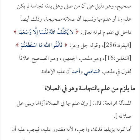
صحيح، وهو دليل على أن من صلى وعلى بدنه نجاسة لم يكن
علم بها أو علم بها ونسيها أن صلاته صحيحة، وذلك أيضاً
داخل في عموم قوله تعالى:
لا يُكَلِّفُ اللَّهُ نَفْسًا إِلَّا وُسْعَهَا
[البقرة:286]، وقوله جل وعز:
فَاتَّقُوا اللَّهَ مَا اسْتَطَعْتُمْ
[التغابن:16]، وهو مذهب الجمهور، وهو الصحيح خلافاً
لقول في مذهب
الشافعي
و
أحمد
أن عليه الإعادة.
ما يلزم من علم بالنجاسة وهو في الصلاة
المسألة الرابعة: قال: [ وإن علم بها في الصلاة أزالها وبنى على
صلاته ].
أما كونه يزيلها فذلك واجب؛ لأنه مقدور عليه، فيجب عليه أن