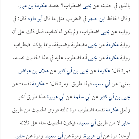
بالذي في حديثه عن
يحيى
اضطراب؟ يقصد
عكرمة بن عمار
.
وقال الحافظ
ابن حجر
في التقريب مثل ما قال
أبو داود
قال: في
روايته عن
يحيى
اضطراب، ولم يكن له كتاب، فدل ذلك على أن
رواية
عكرمة
عن
يحيى
مضطربة وضعيفة، ومما يؤكد اضطراب
رواية
عكرمة
عن
يحيى
أنه اضطرب عليه في هذا الحديث نفسه،
فمرة قال:
عكرمة
عن
يحيى بن أبي كثير
عن
هلال بن عياض
يعني: عن
أبي سعيد
فهذا طريق. ومرة قال: -
عكرمة
نفسه- عن
يحيى بن أبي كثير
عن
أبي سلمة
عن
أبي هريرة
هذا طريق آخر.
ولعل
عكرمة
نفسه اضطرب مرة ثالثة فروى الحديث من طريق
جابر
لا من طريق
أبي سعيد
، فيكون الحديث جاء على ثلاثة
أوجه: مرة عن
أبي هريرة
. ومرة عن
أبي سعيد
. ومرة عن
جابر
.