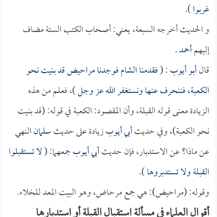
غربوا
).
و الحديث أخرجه السبعة، يعني: أصحاب الكتب الستة مضاف
إليهم
أحمد
.
قال
أبو أيوب
: (
فقدمنا الشام فوجدنا مراحيض قد بنيت نحو
الكعبة، فننحرف عنها ونستغفر الله عز وجل
)، فعلم من هذه
الزيادة معنى قوله القبلة، وأن المقصود: الكعبة في قوله: (قد بنيت
نحو الكعبة)، وفي حديث
أبي أيوب
زيادة على حديث
سلمان
النهي
عن ماذا؟ عن الاستدبار، فإن حديث
أبي أيوب
جمعهما: (
لا تستقبلوا
القبلة ولا تستدبروها
).
وقوله: (مراحيض): هي جمع مرحاض، وهو البيت المعد للخلاء.
أقوال العلماء في مسألة استقبال القبلة أو استدبارها