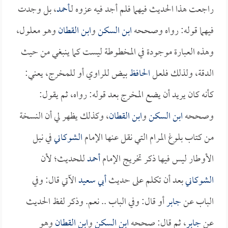
راجعت هذا الحديث فيهما فلم أجد فيه عزوه لـ
أحمد
، بل وجدت
فيهما قوله: رواه وصححه
ابن السكن
و
ابن القطان
وهو معلول،
وهذه العبارة موجودة في المخطوطة ليست كما ينبغي من حيث
الدقة، ولذلك فلعل
الحافظ
بيض للراوي أو للمخرج، يعني:
كأنه كان يريد أن يضع المخرج بعد قوله: رواه، ثم يقول:
وصححه
ابن السكن
و
ابن القطان
، وكذلك يظهر لي أن النسخة
من كتاب بلوغ المرام التي نقل عنها الإمام
الشوكاني
في نيل
الأوطار ليس فيها ذكر تخريج الإمام
أحمد
للحديث؛ لأن
الشوكاني
بعد أن تكلم على حديث
أبي سعيد
الآتي قال: وفي
الباب عن
جابر
أو قال: وفي الباب .. نعم. وذكر لفظ الحديث
عن
جابر
، ثم قال: صححه
ابن السكن
و
ابن القطان
وهو