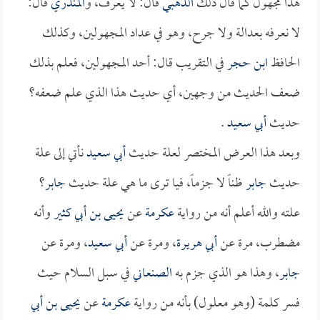
هذا مجهول كما قال ذلك
الذهبي
قال: لا يعرف، و
المنذري
قال:
لا نعرفه بعدالة ولا جرح، وهو في عداد المجهولين، وكذلك
الحافظ
ابن حجر
في التقريب قال: أحد المجهولين، فعلم بذلك
ضعف الحديث من وجهين، أي حديث هذا الذي علم ضعفه؟
حديث
أبي سعيد
.
وبعد هذا العرض المختصر لعلة حديث
أبي سعيد
نأتي إلى علة
حديث
جابر
ظناً لا جزماً، فيا ترى ما هي علة حديث
جابر
؟
علته والله أعلم أنه من رواية
عكرمة
عن
يحيى بن أبي كثير
وأنه
مضطرب، مرة عن
أبي هريرة
، ومرة عن
أبي سعيد
، ومرة عن
جابر
، وهذا هو الذي جزم به
الصنعاني
في سبل السلام حيث
فسر كلمة (وهو معلول) بأنه من رواية
عكرمة
عن
يحيى بن أبي