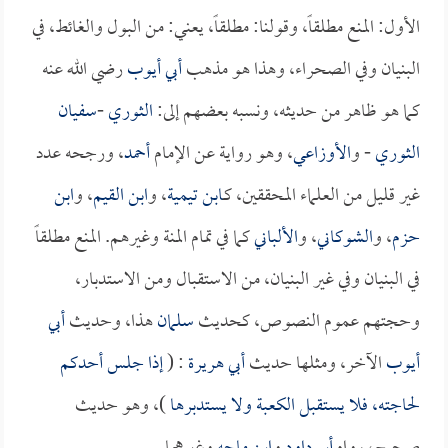
الأول: المنع مطلقاً، وقولنا: مطلقاً، يعني: من البول والغائط، في
البنيان وفي الصحراء، وهذا هو مذهب
أبي أيوب
رضي الله عنه
كما هو ظاهر من حديثه، ونسبه بعضهم إلى:
الثوري
-
سفيان
الثوري
- و
الأوزاعي
، وهو رواية عن الإمام
أحمد
، ورجحه عدد
غير قليل من العلماء المحققين، كـ
ابن تيمية
، و
ابن القيم
، و
ابن
حزم
، و
الشوكاني
، و
الألباني
كما في تمام المنة وغيرهم. المنع مطلقاً
في البنيان وفي غير البنيان، من الاستقبال ومن الاستدبار،
وحجتهم عموم النصوص، كحديث
سلمان
هذا، وحديث
أبي
أيوب
الآخر، ومثلها حديث
أبي هريرة
: (
إذا جلس أحدكم
لحاجته، فلا يستقبل الكعبة ولا يستدبرها
)، وهو حديث