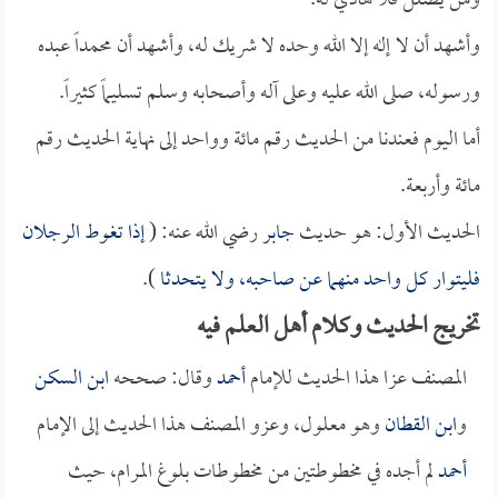
ومن يضلل فلا هادي له.
وأشهد أن لا إله إلا الله وحده لا شريك له، وأشهد أن محمداً عبده
ورسوله، صلى الله عليه وعلى آله وأصحابه وسلم تسليماً كثيراً.
أما اليوم فعندنا من الحديث رقم مائة وواحد إلى نهاية الحديث رقم
مائة وأربعة.
الحديث الأول: هو حديث
جابر
رضي الله عنه: (
إذا تغوط الرجلان
فليتوار كل واحد منهما عن صاحبه، ولا يتحدثا
).
تخريج الحديث وكلام أهل العلم فيه
المصنف عزا هذا الحديث للإمام
أحمد
وقال: صححه
ابن السكن
و
ابن القطان
وهو معلول، وعزو المصنف هذا الحديث إلى الإمام
أحمد
لم أجده في مخطوطتين من مخطوطات بلوغ المرام، حيث