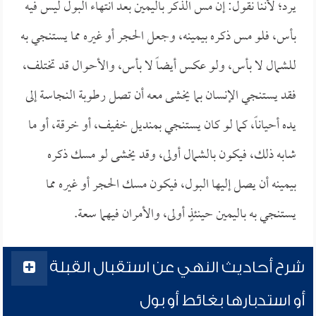
يرد؛ لأننا نقول: إن مس الذكر باليمين بعد انتهاء البول ليس فيه
بأس، فلو مس ذكره بيمينه، وجعل الحجر أو غيره مما يستنجي به
للشمال لا بأس، ولو عكس أيضاً لا بأس، والأحوال قد تختلف،
فقد يستنجي الإنسان بما يخشى معه أن تصل رطوبة النجاسة إلى
يده أحياناً، كما لو كان يستنجي بمنديل خفيف، أو خرقة، أو ما
شابه ذلك، فيكون بالشمال أولى، وقد يخشى لو مسك ذكره
بيمينه أن يصل إليها البول، فيكون مسك الحجر أو غيره مما
يستنجي به باليمين حينئذٍ أولى، والأمران فيهما سعة.
شرح أحاديث النهي عن استقبال القبلة
أو استدبارها بغائط أو بول