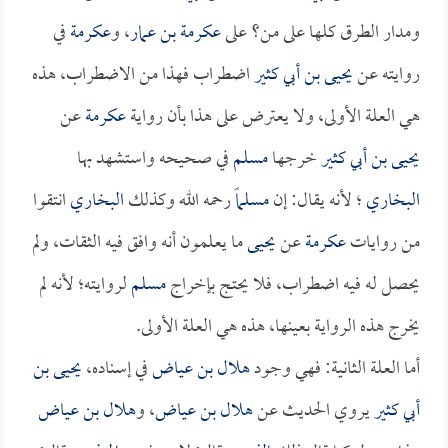
ومدار الطرق كلها على من؟ على
عكرمة بن عمار
، و
عكرمة
في
روايته عن
يحيى بن أبي كثير
اضطراب فهذا من الاضطراب، هذه
هي العلة الأولى، ولا يعترض على هذا بأن رواية
عكرمة
عن
يحيى بن أبي كثير
خرجها
مسلم
في صحيحه واستشهد بها
البخاري
؛ لأنه يقال: إن
مسلماً
رحمه الله وكذلك
البخاري
انتقوا
من روايات
عكرمة
عن
يحيى
ما يعلمون أنه وافق فيه الثقات، ولم
يحصل له فيه اضطراب، فلا يحتج بإخراج
مسلم
لروايته؛ لأنه لم
يخرج هذه الرواية بعينها، هذه هي العلة الأولى.
أما العلة الثانية: فهي وجود
هلال بن عياض
في إسناده،
يحيى بن
أبي كثير
يروي الحديث عن
هلال بن عياض
، و
هلال بن عياض