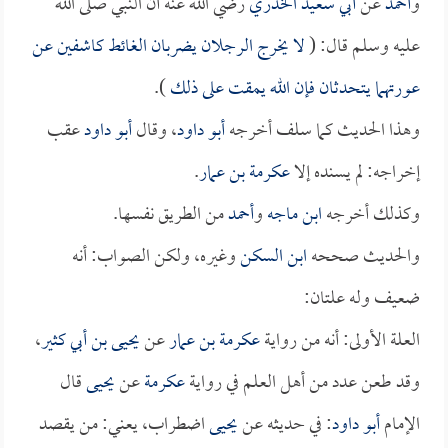
و
أحمد
عن
أبي سعيد الخدري
رضي الله عنه أن النبي صلى الله
عليه وسلم قال: (
لا يخرج الرجلان يضربان الغائط كاشفين عن
عورتهما يتحدثان فإن الله يمقت على ذلك
).
وهذا الحديث كما سلف أخرجه
أبو داود
، وقال
أبو داود
عقب
إخراجه: لم يسنده إلا
عكرمة بن عمار
.
وكذلك أخرجه
ابن ماجه
و
أحمد
من الطريق نفسها.
والحديث صححه
ابن السكن
وغيره، ولكن الصواب: أنه
ضعيف وله علتان:
العلة الأولى: أنه من رواية
عكرمة بن عمار
عن
يحيى بن أبي كثير
،
وقد طعن عدد من أهل العلم في رواية
عكرمة
عن
يحيى
قال
الإمام
أبو داود
: في حديثه عن
يحيى
اضطراب، يعني: من يقصد