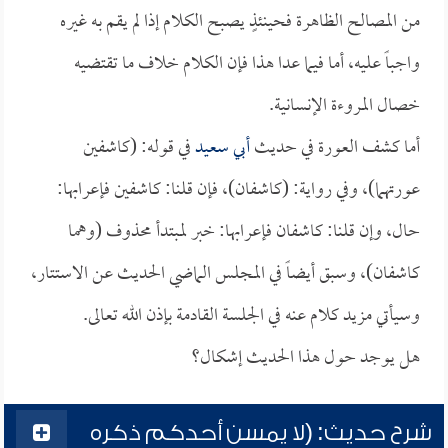
من المصالح الظاهرة فحينئذٍ يصبح الكلام إذا لم يقم به غيره
واجباً عليه، أما فيما عدا هذا فإن الكلام خلاف ما تقتضيه
خصال المروءة الإنسانية.
أما كشف العورة في حديث
أبي سعيد
في قوله: (كاشفين
عورتهما)، وفي رواية: (كاشفان)، فإن قلنا: كاشفين فإعرابها:
حال، وإن قلنا: كاشفان فإعرابها: خبر لمبتدأ محذوف (وهما
كاشفان)، وسبق أيضاً في المجلس الماضي الحديث عن الاستتار،
وسيأتي مزيد كلام عنه في الجلسة القادمة بإذن الله تعالى.
هل يوجد حول هذا الحديث إشكال؟
شرح حديث: (لا يمسن أحدكم ذكره