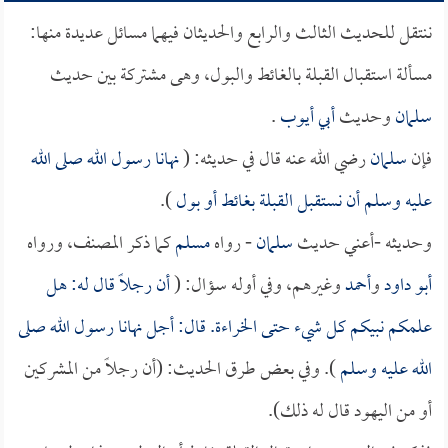
ننتقل للحديث الثالث والرابع والحديثان فيهما مسائل عديدة منها:
مسألة استقبال القبلة بالغائط والبول، وهى مشتركة بين حديث
سلمان
وحديث
أبي أيوب
.
فإن
سلمان
رضي الله عنه قال في حديثه: (
نهانا رسول الله صلى الله
عليه وسلم أن نستقبل القبلة بغائط أو بول
).
وحديثه -أعني حديث
سلمان
- رواه
مسلم
كما ذكر المصنف، ورواه
أبو داود
و
أحمد
وغيرهم، وفي أوله سؤال: (
أن رجلاً قال له: هل
علمكم نبيكم كل شيء حتى الخراءة. قال: أجل نهانا رسول الله صلى
الله عليه وسلم
). وفي بعض طرق الحديث: (أن رجلاً من المشركين
أو من اليهود قال له ذلك).