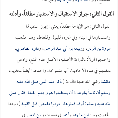
صحيح، رواه
أبو داود
و
ابن ماجه
وغيرهما.
القول الثاني: جواز الاستقبال والاستدبار مطلقاً، وأدلته
القول الثاني: هو الإباحة مطلقاً، يعني: يجوز استقبالها
واستدبارها في البناء وفي غيره، للبول وللغاط، وهذا مذهب
عروة بن الزبير
، و
ربيعة بن أبي عبد الرحمن
، و
داود الظاهري
،
واحتجوا أولاً: بالبراءة الأصلية، الأصل عدم المنع، وادعى
بعضهم في هذه الأحاديث أنها منسوخة، واحتجوا أيضاً بحديث
عائشة
رضي الله عنها قالت: (
ذكر عند النبي صلى الله عليه
وسلم أن ناساً يكرهون أن يستقبلوا بفروجهم القبلة. فقال صلى
الله عليه وسلم: أوقد فعلوها، حولوا مقعدتي قبل القبلة
)، وهذا
الحديث رواه
ابن ماجه
، و
أحمد
في مسنده، و
ابن المنذر
في