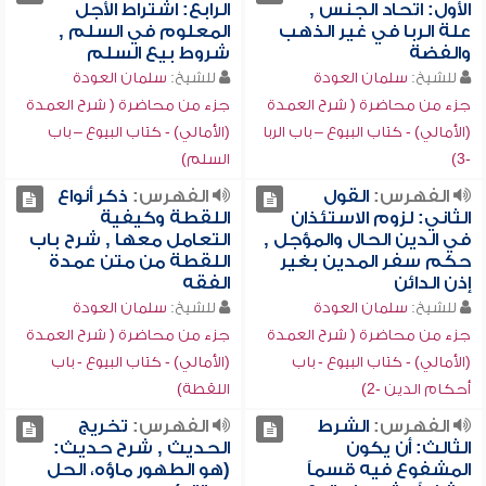
الأول: اتحاد الجنس ,
الرابع: اشتراط الأجل
علة الربا في غير الذهب
المعلوم في السلم ,
والفضة
شروط بيع السلم
للشيخ:
سلمان العودة
للشيخ:
سلمان العودة
جزء من محاضرة ( شرح العمدة
جزء من محاضرة ( شرح العمدة
(الأمالي) - كتاب البيوع – باب الربا
(الأمالي) - كتاب البيوع – باب
-3)
السلم)
الفهرس:
القول
الفهرس:
ذكر أنواع
الثاني: لزوم الاستئذان
اللقطة وكيفية
في الدين الحال والمؤجل ,
التعامل معها , شرح باب
حكم سفر المدين بغير
اللقطة من متن عمدة
إذن الدائن
الفقه
للشيخ:
سلمان العودة
للشيخ:
سلمان العودة
جزء من محاضرة ( شرح العمدة
جزء من محاضرة ( شرح العمدة
(الأمالي) - كتاب البيوع - باب
(الأمالي) - كتاب البيوع - باب
أحكام الدين -2)
اللقطة)
الفهرس:
الشرط
الفهرس:
تخريج
الثالث: أن يكون
الحديث , شرح حديث:
المشفوع فيه قسماً
(هو الطهور ماؤه، الحل