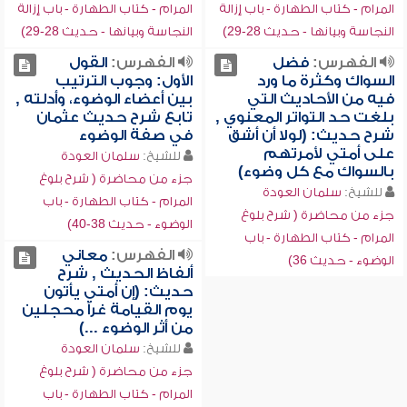
المرام - كتاب الطهارة - باب إزالة
المرام - كتاب الطهارة - باب إزالة
النجاسة وبيانها - حديث 28-29)
النجاسة وبيانها - حديث 28-29)
الفهرس:
فضل
الفهرس:
القول
السواك وكثرة ما ورد
الأول: وجوب الترتيب
فيه من الأحاديث التي
بين أعضاء الوضوء، وأدلته ,
بلغت حد التواتر المعنوي ,
تابع شرح حديث عثمان
شرح حديث: (لولا أن أشق
في صفة الوضوء
على أمتي لأمرتهم
للشيخ:
سلمان العودة
بالسواك مع كل وضوء)
جزء من محاضرة ( شرح بلوغ
للشيخ:
سلمان العودة
المرام - كتاب الطهارة - باب
جزء من محاضرة ( شرح بلوغ
الوضوء - حديث 38-40)
المرام - كتاب الطهارة - باب
الفهرس:
معاني
الوضوء - حديث 36)
ألفاظ الحديث , شرح
حديث: (إن أمتي يأتون
يوم القيامة غراً محجلين
من أثر الوضوء ...)
للشيخ:
سلمان العودة
جزء من محاضرة ( شرح بلوغ
المرام - كتاب الطهارة - باب