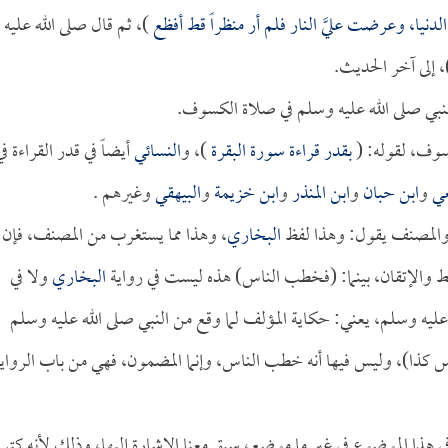
لدنيا، وعرضت عليَّ النار فلم أر منظراً قط أفظع
)، ثم قال صلى الله عليه
، إلى آخر الحديث.
نبي صلى الله عليه وسلم في صلاة الكسوف.
سوف، لقوله: (
بقدر قراءة سورة البقرة
)، و
النسائي
أيضاً في قدر القراءة في
عي
و
ابن حبان
و
ابن المنذر
و
ابن خزيمة
و
البيهقي
وغيرهم .
والمصنف يقول: وهذا لفظ
البخاري
، وهذا مما يستغرب من المصنف، فإن
ضبط والإتقان، بينما: (فخطب الناس) هذه ليست في رواية
البخاري
ولا في
 عليه وسلم، يعني: حكاية المؤلف لما وقع من النبي صلى الله عليه وسلم
ناس كذا)، وليس فيها أنه خطب الناس، وإنما المضمون، فهي من باب الرواي
ي هذا الموضوع في غير ما موضع، سبق معنا الإشارة إليها، وذلك لأنه كت