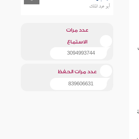
أبو عبد الملك
عدد مرات
الاستماع
3094993744
عدد مرات الحفظ
839606631
ة
ب