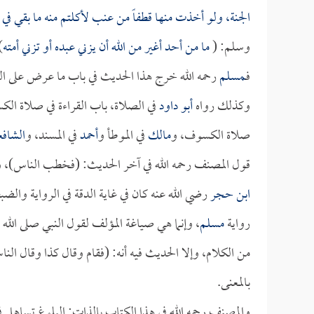
الجنة، ولو أخذت منها قطفاً من عنب لأكلتم منه ما بقي في ا
وسلم: (
ما من أحد أغير من الله أن يزني عبده أو تزني أمته
)
فـ
مسلم
رحمه الله خرج هذا الحديث في باب ما عرض على ال
وكذلك رواه
أبو داود
في الصلاة، باب القراءة في صلاة الك
صلاة الكسوف، و
مالك
في الموطأ و
أحمد
في المسند، و
الشاف
قول المصنف رحمه الله في آخر الحديث: (فخطب الناس)، 
ابن حجر
رضي الله عنه كان في غاية الدقة في الرواية وال
رواية
مسلم
، وإنما هي صياغة المؤلف لقول النبي صلى الله
من الكلام، وإلا الحديث فيه أنه: (فقام وقال كذا وقال ال
بالمعنى.
والمصنف رحمه الله في هذا الكتاب بالذات: البلوغ تساهل ف