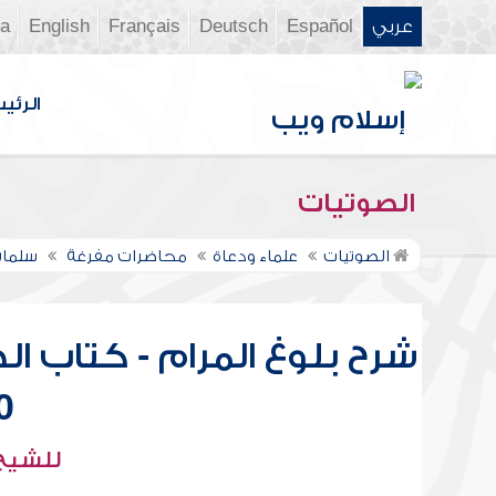
عربي
Español
Deutsch
Français
English
ia
الرئي
الصوتيات
الصوتيات
علماء ودعاة
محاضرات مفرغة
سلمان
شرح بلوغ المرام - كتاب ا
34
للشيخ 