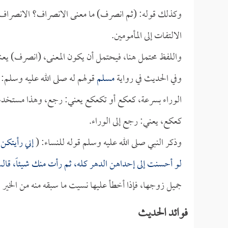
وكذلك قوله: (ثم انصرف) ما معنى الانصراف؟ الانصراف ي
الالتفات إلى المأمومين.
واللفظ محتمل هنا، فيحتمل أن يكون المعنى، (انصرف) يعني
وفي الحديث في رواية
مسلم
قولهم له صلى الله عليه وسلم:
الوراء بسرعة، كعكع أو تكعكع يعني: رجع، وهذا مستخدم عند
كعكع، يعني: رجع إلى الوراء.
وذكر النبي صلى الله عليه وسلم قوله للنساء: (
إني رأيتكن 
لو أحسنت إلى إحداهن الدهر كله، ثم رأت منك شيئاً، قال
جميل زوجها، فإذا أخطأ عليها نسيت ما سبقه منه من الخير .
فوائد الحديث