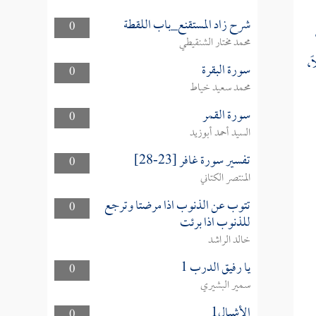
شرح زاد المستقنع_باب اللقطة
0
محمد مختار الشنقيطي
ً،
سورة البقرة
0
محمد سعيد خياط
سورة القمر
0
السيد أحمد أبوزيد
تفسير سورة غافر [23-28]
0
المنتصر الكتاني
تتوب عن الذنوب اذا مرضتا وترجع
0
للذنوب اذا برئت
خالد الراشد
يا رفيق الدرب 1
0
سمير البشيري
الأشبال1
0