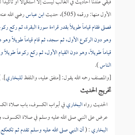
فبقي عندنا أحاديث في الغالب ليست إلا استكمالاً أو تأكيداً ل
الأول منها: ورقمه (505)، حديث
ابن عباس
رضي الله عنه،
فصلى فقام قياماً طويلاً بقدر قراءة سورة البقرة، ثم ركع ركوعا
وهو دون الركوع الأول، ثم سجد، ثم قام قياماً طويلاً وهو د
قياماً طويلاً، وهو دون القيام الأول، ثم ركع ركوعاً طوي
الناس
).
[والمصنف رحمه الله يقول: [متفق عليه، واللفظ
للبخاري
]. ]
تخريج الحديث
الحديث رواه
البخاري
في أبواب الكسوف، باب صلاة الكس
عرض على النبي صلى الله عليه وسلم في صلاة الكسوف، وذ
البخاري
: (
أن النبي صلى الله عليه وسلم تقدم ثم تكعكع، 