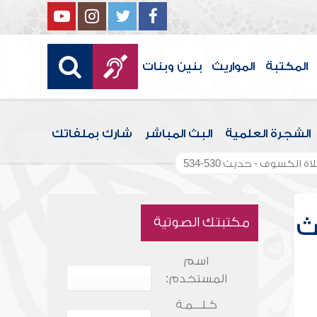
المكتبة
المواريث
بنين وبنات
الشجرة العلمية
البث المباشر
شارك بملفاتك
 الكسوف - حديث 530-534
ث
مكتبتك الصوتية
اسم
المستخدم:
كـلـــمـة