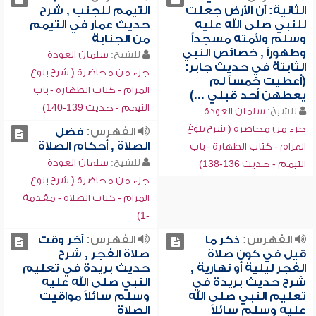
الثانية: أن الأرض جعلت
التيمم للجنب , شرح
للنبي صلى الله عليه
حديث عمار في التيمم
وسلم ولأمته مسجداً
من الجنابة
وطهوراً , خصائص النبي
للشيخ:
سلمان العودة
الثابتة في حديث جابر:
جزء من محاضرة ( شرح بلوغ
(أعطيت خمساً لم
المرام - كتاب الطهارة - باب
يعطهن أحد قبلي ...)
التيمم - حديث 139-140)
للشيخ:
سلمان العودة
جزء من محاضرة ( شرح بلوغ
الفهرس:
فضل
الصلاة , أحكام الصلاة
المرام - كتاب الطهارة - باب
للشيخ:
سلمان العودة
التيمم - حديث 136-138)
جزء من محاضرة ( شرح بلوغ
المرام - كتاب الصلاة - مقدمة
-1)
الفهرس:
ذكر ما
الفهرس:
آخر وقت
قيل في كون صلاة
صلاة الفجر , شرح
الفجر ليلية أو نهارية ,
حديث بريدة في تعليم
شرح حديث بريدة في
النبي صلى الله عليه
تعليم النبي صلى الله
وسلم سائلاً مواقيت
عليه وسلم سائلاً
الصلاة