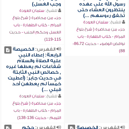
رسول الله على عهده
وجب الغسل)
ينتظرون العشاء حتى
للشيخ:
سلمان العودة
تخفق رءوسهم ...)
جزء من محاضرة ( شرح بلوغ
للشيخ:
سلمان العودة
المرام - كتاب الطهارة - باب
جزء من محاضرة ( شرح بلوغ
الغسل وحكم الجنب - حديث
المرام - كتاب الطهارة - باب
115-119)
نواقض الوضوء - حديث 86،72-
الفهرس:
الخصيصة
88)
الرابعة: إعطاء النبي
عليه الصلاة والسلام
شفاعات لم يعطها غيره
, خصائص النبي الثابتة
في حديث جابر: (أعطيت
خمساً لم يعطهن أحد
قبلي ...)
للشيخ:
سلمان العودة
جزء من محاضرة ( شرح بلوغ
المرام - كتاب الطهارة - باب
التيمم - حديث 136-138)
الفهرس:
الخصيصة
الفهرس:
حكم