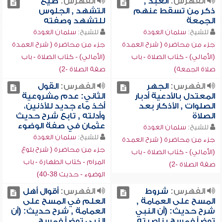
الفهرس:
العبد ,
الفهرس:
صيغ
ذكر من تسقط عنهم
التشهد , الجلوس
الجمعة
للتشهد وصفته
للشيخ:
سلمان العودة
للشيخ:
سلمان العودة
جزء من محاضرة ( شرح العمدة
جزء من محاضرة ( شرح العمدة
(الأمالي) - كتاب الصلاة - باب
(الأمالي) - كتاب الصلاة - باب
صلاة الجمعة)
صفة الصلاة -2)
الفهرس:
الجهر
الفهرس:
القول
المعتدل بالأدعية أدبار
الثاني: عدم مشروعية
الصلوات , الأذكار بعد
أخذ ماء جديد للأذنين،
الصلاة
وأدلته , تابع شرح حديث
عثمان في صفة الوضوء
للشيخ:
سلمان العودة
للشيخ:
سلمان العودة
جزء من محاضرة ( شرح العمدة
جزء من محاضرة ( شرح بلوغ
(الأمالي) - كتاب الصلاة - باب
المرام - كتاب الطهارة - باب
صفة الصلاة -2)
الوضوء - حديث 38-40)
الفهرس:
شروط
الفهرس:
أقوال أهل
المسح على العمامة ,
العلم في المسح على
شرح حديث: (أن النبي
العمامة , شرح حديث: (أن
توضأ فمسح بناصيته
النبي توضأ فمسح