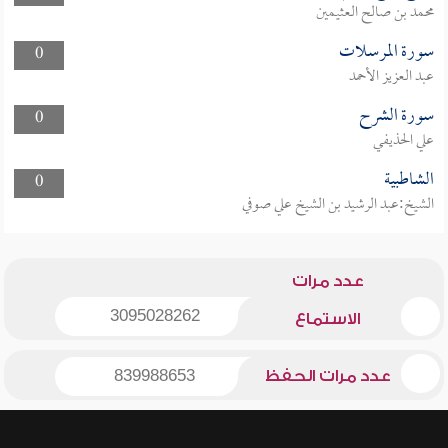
محمد بن صالح العثيمين
سورة المرسلات
0
عبد العزيز الأحمد
سورة الشرح
0
علي الحذيفي
الشاطبية
0
الشيخ:عبد الرشيد بن الشيخ علي صوفي
عدد مرات
3095028262
الاستماع
عدد مرات الحفظ
839988653