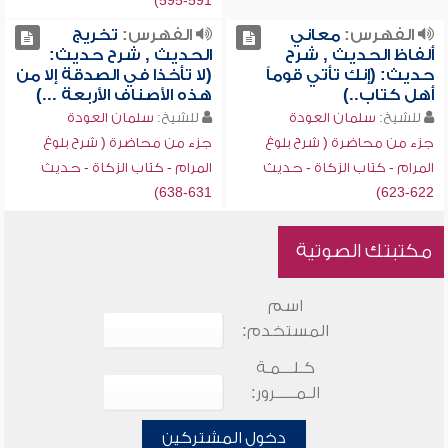
591-595)
الفهرس:
معاني
الفهرس:
تخريج
ألفاظ الحديث , شرح
الحديث , شرح حديث:
حديث: (إنك تأتي قوماً
(لا تأخذا في الصدقة إلا من
أهل كتاب..)
هذه الأصناف الأربعة ...)
للشيخ:
سلمان العودة
للشيخ:
سلمان العودة
جزء من محاضرة ( شرح بلوغ
جزء من محاضرة ( شرح بلوغ
المرام - كتاب الزكاة - حديث
المرام - كتاب الزكاة - حديث
631-638)
622-623)
مكتبتك الصوتية
اسم
المستخدم:
كـلـــمـة
الـمـــــرور:
دخول المشتركين