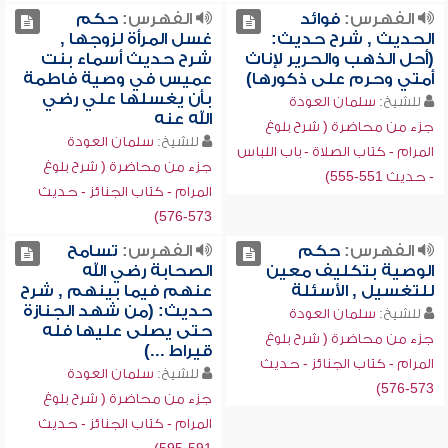
الفهرس:
فوائد
الفهرس:
حكم
الحديث , شرح حديث:
غسل المرأة لزوجها ,
(أحل الذهب والحرير لإناث
شرح حديث أسماء بنت
أمتي وحرم على ذكورها)
عميس في وصية فاطمة
بأن يغسلها علي رضي
للشيخ:
سلمان العودة
الله عنه
جزء من محاضرة ( شرح بلوغ
للشيخ:
سلمان العودة
المرام - كتاب الصلاة - باب اللباس
جزء من محاضرة ( شرح بلوغ
- حديث 551-555)
المرام - كتاب الجنائز - حديث
573-576)
الفهرس:
حكم
الفهرس:
تسامح
الوصية بتكليف معين
الصحابة رضي الله
للتغسيل , الأسئلة
عنهم فيما بينهم , شرح
حديث: (من شهد الجنازة
للشيخ:
سلمان العودة
حتى يصلى عليها فله
جزء من محاضرة ( شرح بلوغ
قيراط ...)
المرام - كتاب الجنائز - حديث
للشيخ:
سلمان العودة
573-576)
جزء من محاضرة ( شرح بلوغ
المرام - كتاب الجنائز - حديث