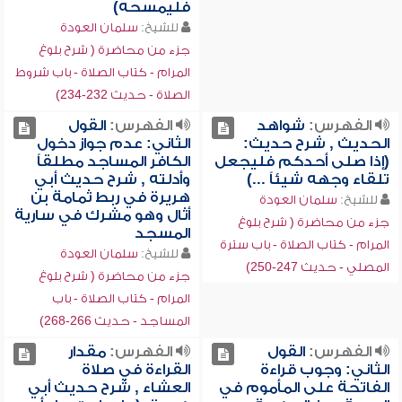
فليمسحه)
للشيخ:
سلمان العودة
جزء من محاضرة ( شرح بلوغ
المرام - كتاب الصلاة - باب شروط
الصلاة - حديث 232-234)
الفهرس:
شواهد
الفهرس:
القول
الحديث , شرح حديث:
الثاني: عدم جواز دخول
(إذا صلى أحدكم فليجعل
الكافر المساجد مطلقاً
تلقاء وجهه شيئاً ...)
وأدلته , شرح حديث أبي
هريرة في ربط ثمامة بن
للشيخ:
سلمان العودة
أثال وهو مشرك في سارية
جزء من محاضرة ( شرح بلوغ
المسجد
المرام - كتاب الصلاة - باب سترة
للشيخ:
سلمان العودة
المصلي - حديث 247-250)
جزء من محاضرة ( شرح بلوغ
المرام - كتاب الصلاة - باب
المساجد - حديث 266-268)
الفهرس:
القول
الفهرس:
مقدار
الثاني: وجوب قراءة
القراءة في صلاة
الفاتحة على المأموم في
العشاء , شرح حديث أبي