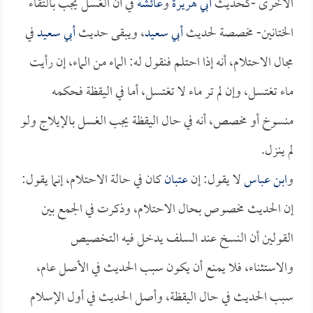
الأخرى -كحديث
أبي هريرة
و
عائشة
في أن الغسل يجب بالتقاء
الختانين- مخصصة لحديث
أبي سعيد
، ويبقى حديث
أبي سعيد
في
مجال الاحتلام، أنه إذا احتلم فنقول له: الماء من الماء، إن رأيت
ماء تغتسل، وإن لم تر ماء لا تغتسل، أما في اليقظة فحكمه
منسوخ أو مخصص، أنه في حال اليقظة يجب الغسل بالإيلاج ولو
لم ينزل.
و
ابن عباس
لا يقول: إن
عتبان
كان في حالة الاحتلام، إنما يقول:
إن الحديث مخصوص بحال الاحتلام، وذكرت في الجمع بين
القولين أن النسخ عند السلف يدخل فيه التخصيص
والاستثناء، فلا يمنع أن يكون سبب الحديث في الأصل عام،
سبب الحديث في حال اليقظة، وأصل الحديث في أول الإسلام