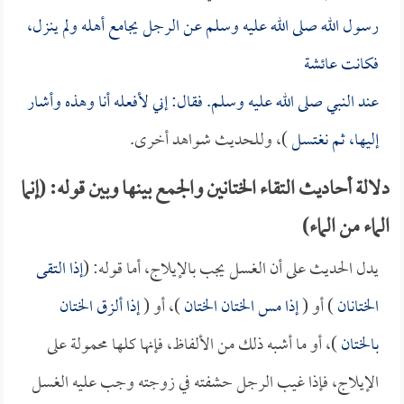
رسول الله صلى الله عليه وسلم عن الرجل يجامع أهله ولم ينزل،
فكانت
عائشة
عند النبي صلى الله عليه وسلم. فقال: إني لأفعله أنا وهذه وأشار
إليها، ثم نغتسل
)، وللحديث شواهد أخرى.
دلالة أحاديث التقاء الختانين والجمع بينها وبين قوله: (إنما
الماء من الماء)
يدل الحديث على أن الغسل يجب بالإيلاج، أما قوله: (
إذا التقى
الختانان
) أو (
إذا مس الختان الختان
)، أو (
إذا ألزق الختان
بالختان
)، أو ما أشبه ذلك من الألفاظ، فإنها كلها محمولة على
الإيلاج، فإذا غيب الرجل حشفته في زوجته وجب عليه الغسل