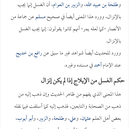
و
طلحة بن عبيد الله
، و
الزبير بن العوام
، أن الغسل إنما يجب
بالإنزال، وورد هذا المعنى أيضاً في صحيح
مسلم
عن جماعة من
الأنصار -كما لعله يمر- أنهم كانوا يقولون: إنما يجب الغسل
بالإنزال.
وورد للحديث أيضاً شواهد غير ما سبق عن
رافع بن خديج
عند الإمام
أحمد
في مسنده وغيره.
حكم الغسل من الإيلاج إذا لم يكن إنزال
هذا المعنى الذي يفهم من ظاهر الحديث وإن ذهب إليه من
ذهب من الصحابة والتابعين، فذهب إليه كما أسلفت فيما نقله
بعض أهل العلم
عثمان
، و
علي
، و
طلحة
، و
الزبير
، و
أبو أيوب
،