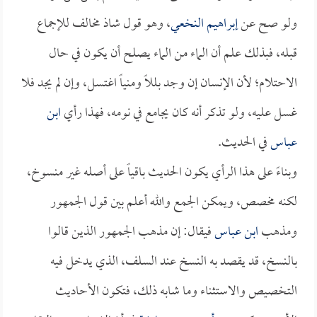
ولو صح عن
إبراهيم النخعي
، وهو قول شاذ مخالف للإجماع
قبله، فبذلك علم أن الماء من الماء يصلح أن يكون في حال
الاحتلام؛ لأن الإنسان إن وجد بللاً ومنياً اغتسل، وإن لم يجد فلا
غسل عليه، ولو تذكر أنه كان يجامع في نومه، فهذا رأي
ابن
عباس
في الحديث.
وبناءً على هذا الرأي يكون الحديث باقياً على أصله غير منسوخ،
لكنه مخصص، ويمكن الجمع والله أعلم بين قول الجمهور
ومذهب
ابن عباس
فيقال: إن مذهب الجمهور الذين قالوا
بالنسخ، قد يقصد به النسخ عند السلف، الذي يدخل فيه
التخصيص والاستثناء وما شابه ذلك، فتكون الأحاديث