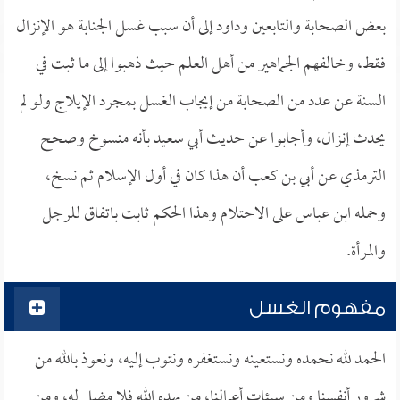
بعض الصحابة والتابعين وداود إلى أن سبب غسل الجنابة هو الإنزال
فقط، وخالفهم الجماهير من أهل العلم حيث ذهبوا إلى ما ثبت في
السنة عن عدد من الصحابة من إيجاب الغسل بمجرد الإيلاج ولو لم
يحدث إنزال، وأجابوا عن حديث أبي سعيد بأنه منسوخ وصحح
الترمذي عن أبي بن كعب أن هذا كان في أول الإسلام ثم نسخ،
وحمله ابن عباس على الاحتلام وهذا الحكم ثابت باتفاق للرجل
والمرأة.
مفهوم الغسل
الحمد لله نحمده ونستعينه ونستغفره ونتوب إليه، ونعوذ بالله من
شرور أنفسنا ومن سيئات أعمالنا، من يهده الله فلا مضل له، ومن