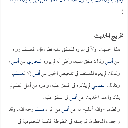
وهل يكون ذلك يا رسول الله!؟ قال: نعم. فمن أين يكون الشبه؟
).
تخريج الحديث
هذا الحديث أولاً في عزوه للمتفق عليه نظر، فإن المصنف رواه
عن
أنس
وقال: متفق عليه، وأظن أنه لم يروه
البخاري
عن
أنس
؛
ولذلك لم يعزه المصنف في تلخيص الحبير عن
أنس
إلا لـ
مسلم
،
وكذلك
المقدسي
لم يذكره في المتفق عليه، وغيره من أهل العلم لم
يذكروا هذا الحديث عن
أنس
في المتفق عليه.
والظاهر -والله أعلم- أنه عن
أنس
من أفراد
مسلم
رحمه الله، وقد
راجعت المخطوط فوجدته في مخطوطة المكتبة المحمودية في