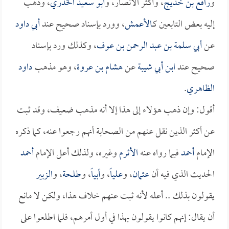
و
رافع بن خديج
، وأكثر الأنصار، و
أبو سعيد الخدري
، وذهب
إليه بعض التابعين كـ
الأعمش
، وورد بإسناد صحيح عند
أبي داود
عن
أبي سلمة بن عبد الرحمن بن عوف
، وكذلك ورد بإسناد
صحيح عند
ابن أبي شيبة
عن
هشام بن عروة
، وهو مذهب
داود
الظاهري
.
أقول: وإن ذهب هؤلاء إلى هذا إلا أنه مذهب ضعيف، وقد ثبت
عن أكثر الذين نقل عنهم من الصحابة أنهم رجعوا عنه، كما ذكره
الإمام
أحمد
فيما رواه عنه
الأثرم
وغيره، ولذلك أعل الإمام
أحمد
الحديث الذي فيه أن
عثمان
، و
علياً
، و
أبياً
، و
طلحة
، و
الزبير
يقولون بذلك .. أعله لأنه ثبت عنهم خلاف هذا، ولكن لا مانع
أن يقال: إنهم كانوا يقولون بهذا في أول أمرهم، فلما اطلعوا على