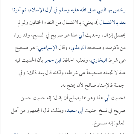
رخص بها النبي صلى الله عليه وسلم في أول الإسلام، ثم أمرنا
بعد بالاغتسال
)، يعني: بالاغتسال من التقاء الختانين ولو لم
يحصل إنزال، وحديث
أبي
هذا هو صريح في النسخ، وقد رواه
من ذكرت، وصححه
الترمذي
، وقال
الإسماعيلي
: هو صحيح
على شرط
البخاري
، وتعقبه الحافظ
ابن حجر
بأن الحديث فيه
علة لا تجعله صحيحاً على شرطه، ولكنه قال بعد ذلك: وفي
الجملة فالإسناد صالح لأن يحتج به.
فحديث
أبي
هذا وهو مما يصلح أن يقال: إنه حديث حسن
صريح في نسخ حديث
أبي سعيد
، وبذلك قال الجمهور من أهل
العلم: إنه منسوخ.