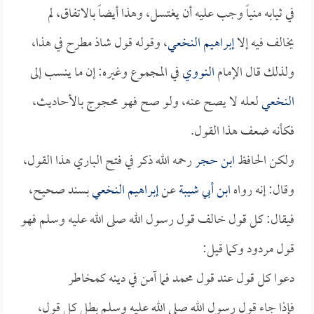
في ثيابه منياً وجب عليه أن يغتسل، وهذا أيضاً بالاتفاق، لم
يخالف فيه إلا
إبراهيم النخعي
، وقوله قول شاذ مطرح في هذا،
ولذلك قال الإمام
النووي
في المجموع وغيره: إن ما ينسب إلى
النخعي
لعله لا يصح عنه، ولو صح فهو محجوج بالأحاديث،
فكأنه ضعف هذا القول.
ولكن الحافظ
ابن حجر
رحمه الله ذكر في فتح الباري هذا القول،
وقال: إنه رواه
ابن أبي شيبة
عن
إبراهيم النخعي
بسند صحيح،
فيقال: كل قول خالف قول رسول الله صلى الله عليه وسلم فهو
قول مردود وكما قيل:
دعوا كل قول عند قول محمد فما آمن في دينه كمخاطر
فإذا جاء قول رسول الله صلى الله عليه وسلم بطل كل قول،