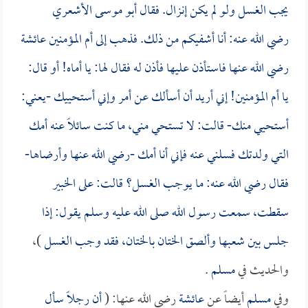
يجب الغسل ولو لم يكن إنزال. فقال
أبو موسى الأشعري
رضي الله عنه: أنا أشفيكم من ذلك. فذهب إلى أم المؤمنين
عائشة
رضي الله عنها فاستأذن عليها فأذن له فقال لها: يا أماه! أو قال:
يا أم المؤمنين! إني أريد أن أسألك عن أمر وإني أستحييك -يعني:
أستحيي منك- قالت: لا تستحي مني، ما كنت سائلاً عنه أمك
التي ولدتك فسلني عنه فإني أنا أمك -رضي الله عنها وأرضاها-
فقال رضي الله عنه: ما يوجب الغسل؟ قالت: على الخبير
سقطت، سمعت رسول الله صلى الله عليه وسلم يقول: إذا
جلس بين شعبها وألصق الختان بالختان، فقد وجب الغسل
)،
والحديث في
مسلم
.
وفي
مسلم
أيضاً عن
عائشة
رضي الله عنها: (
أن رجلاً سأل