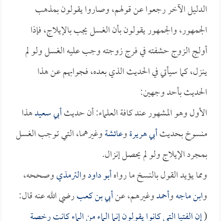
الدليل الآخر رجعوا عن قولهم، وصاروا يقولون بمذهب
الجمهور، والجمهور يقولون بأن الغسل يجب بالإيلاج، فإذا
أولج الزوج حشفته في فرج زوجته وجب عليه الغسل ولو لم
ينزل، كما سيأتي في الحديث الذي بعده، فجوابهم عن هذا
الحديث بأحد وجهين:
الأول وهو المشهور عند كافة العلماء: أن حديث
أبي سعيد
هذا
منسوخ بحديث
أبي هريرة
و
عائشة
وغيرهما، التي توجب الغسل
بمجرد الإيلاج ولو لم يحصل إنزال.
ومما يؤيد القول بالنسخ ما رواه
أبو داود
و
الترمذي
وصححه،
و
ابن ماجه
و
أحمد
وغيرهم، عن
أبي بن كعب
رضي الله عنه قال:
(
إن الفتيا التي كانوا يقولون إنما الماء من الماء كانت رخصة