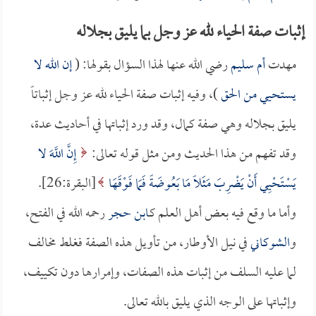
إثبات صفة الحياء لله عز وجل بما يليق بجلاله
مهدت
أم سليم
رضي الله عنها لهذا السؤال بقولها: (
إن الله لا
يستحيي من الحق
)، وفيه إثبات صفة الحياء لله عز وجل إثباتاً
يليق بجلاله وهي صفة كمال، وقد ورد إثباتها في أحاديث عدة،
وقد تفهم من هذا الحديث ومن مثل قوله تعالى:
إِنَّ اللَّهَ لا
يَسْتَحْيِي أَنْ يَضْرِبَ مَثَلًا مَا بَعُوضَةً فَمَا فَوْقَهَا
[البقرة:26].
وأما ما وقع فيه بعض أهل العلم كـ
ابن حجر
رحمه الله في الفتح،
و
الشوكاني
في نيل الأوطار، من تأويل هذه الصفة فغلط مخالف
لما عليه السلف من إثبات هذه الصفات، وإمرارها دون تكييف،
وإثباتها على الوجه الذي يليق بالله تعالى.