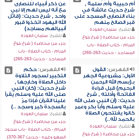
أم حبيبة وأم سلمة ,
عن ذكر أنبياء للنصارى
شرح حديث عائشة في
مع أنه ليس لهم إلا نبي
بناء النصارى المسجد على
واحد , شرح حديث: (قاتل
قبر الصالح منهم
الله اليهود اتخذوا قبور
أنبيائهم مساجد)
للشيخ:
سلمان العودة
للشيخ:
سلمان العودة
جزء من محاضرة ( شرح بلوغ
جزء من محاضرة ( شرح بلوغ
المرام - كتاب الصلاة - باب
المرام - كتاب الصلاة - باب
المساجد - حديث 263-265)
المساجد - حديث 263-265)
الفهرس:
القول
الفهرس:
حكم
الأول: مشروعية الجهر
التكبير لسجود التلاوة
بـ(بسم الله الرحمن
داخل الصلاة وخارجها ,
الرحيم) قبل قراءة
شرح حديث: (كان النبي
الفاتحة وأدلته , شرح
صلى الله عليه وسلم يقرأ
حديث: (أن النبي صلى الله
علينا القرآن فإذا مرّ
عليه وسلم وأبا بكر وعمر
بالسجدة كبر وسجد ..)
كانوا يفتتحون الصلاة
للشيخ:
سلمان العودة
بالحمد لله..)
جزء من محاضرة ( شرح بلوغ
للشيخ:
سلمان العودة
المرام - كتاب الصلاة - باب سجود
جزء من محاضرة ( شرح بلوغ
السهو وغيره - حديث 367-370)