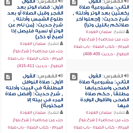
الفهرس:
القول
الفهرس:
القوال
الثاني: مشروعية صلاة
الأول: قضاء الوتر بعد
ركعتين بعد الوتر وأدلته ,
الفجر وقبل الصلاة أو بعد
شرح حديث: (اجعلوا آخر
طلوع الشمس وأدلته ,
صلاتكم بالليل وتراً)
شرح حديث: (من نام عن
الوتر أو نسيه فليصل إذا
للشيخ:
سلمان العودة
أصبح أو ذكر)
جزء من محاضرة ( شرح بلوغ
للشيخ:
سلمان العودة
المرام - كتاب الصلاة - باب صلاة
جزء من محاضرة ( شرح بلوغ
التطوع - حديث 405-408)
المرام - كتاب الصلاة - باب صلاة
التطوع - حديث 411-415)
الفهرس:
القول
الفهرس:
القول
الثاني: مشروعية صلاة
الأول: صلاة النوافل
الضحى واستحبابها
المطلقة في البيت وأدلته
مطلقاً , حكم صلاة
, شرح حديث: (أفضل صلاة
الضحى والأقوال الواردة
المرء في بيته إلا
فيها
المكتوبة)
للشيخ:
سلمان العودة
للشيخ:
سلمان العودة
جزء من محاضرة ( شرح بلوغ
جزء من محاضرة ( شرح بلوغ
المرام - كتاب الصلاة - باب صلاة
المرام - كتاب الصلاة - باب صلاة