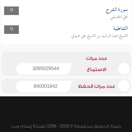
سورة الشرح
0
علي الحذيفي
الشاطبية
0
الشيخ:عبد الرشيد بن الشيخ علي صوفي
عدد مرات
3095029544
الاستماع
عدد مرات الحفظ
840001842
جميع الحقوق محفوظة © 2026 - 1998 لشبكة إسلام ويب