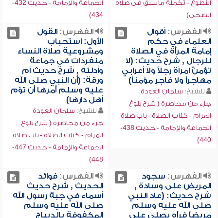
التطوع - تكملة ماسبق في صلاة
الجماعة والإمامة - حديث 432-
الضحى)
434)
الفهرس:
أقوال
الفهرس:
القول
العلماء في حكم
الأول: استحباب
إمامة المرأة في الصلاة
ومشروعية صلاة النساء
للرجال , شرح حديث: (لا
منفردات في جماعة
تؤمنّ امرأة رجلاً ولا أعرابي
وأدلته , شرح حديث أم
مهاجراً ولا فاجر مؤمناً)
ورقة: (أن النبي صلى الله
عليه وسلم أمرها أن تؤم
للشيخ:
سلمان العودة
أهل دارها)
جزء من محاضرة ( شرح بلوغ
للشيخ:
سلمان العودة
المرام - كتاب الصلاة - باب صلاة
جزء من محاضرة ( شرح بلوغ
الجماعة والإمامة - حديث 438-
المرام - كتاب الصلاة - باب صلاة
440)
الجماعة والإمامة - حديث 447-
448)
الفهرس:
سجود
الفهرس:
فوائد
المريض على وسادة ,
الحديث , شرح حديث
شرح حديث: (عاد النبي
أسماء في جبة رسول الله
صلى الله عليه وسلم
صلى الله عليه وسلم
مريضاً فرآه يصلي على
المكفوفة بالديباج