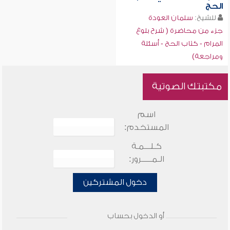
الحج
للشيخ:
سلمان العودة
جزء من محاضرة ( شرح بلوغ
المرام - كتاب الحج - أسئلة
ومراجعة)
مكتبتك الصوتية
اسم
المستخدم:
كـلـــمـة
الـمـــــرور:
دخول المشتركين
أو الدخول بحساب