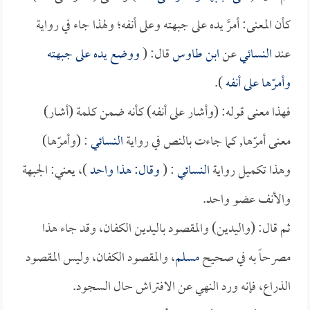
كأن المعنى: أمرَّ يده على جبهته وعلى أنفه؛ ولهذا جاء في رواية
عند
النسائي
عن
ابن طاوس
قال: (
ووضع يده على جبهته
وأمرّها على أنفه
).
فهذا معنى قوله: (وأشار على أنفه) كأنه ضمن كلمة (أشار)
معنى أمرّها, كما جاءت بالنص في رواية
النسائي
: (وأمرّها)
وهذا تكميل رواية
النسائي
: (
وقال: هذا واحد
)، يعني: الجبهة
والأنف عضو واحد.
ثم قال: (واليدين) والمقصود باليدين الكفان، وقد جاء هذا
مصرحاً به في صحيح
مسلم
، والمقصود الكفان، وليس المقصود
الذراع، فإنه ورد النهي عن الافتراش حال السجود.