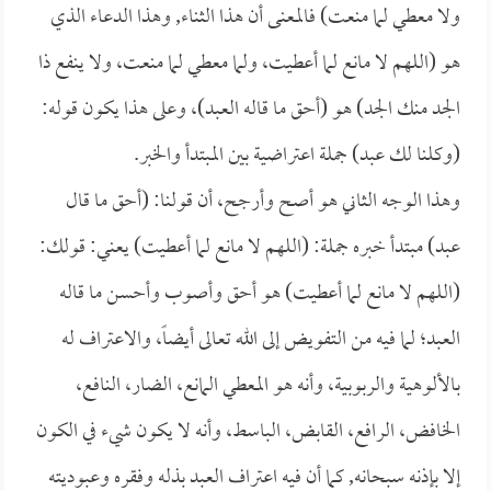
ولا معطي لما منعت) فالمعنى أن هذا الثناء, وهذا الدعاء الذي
هو (اللهم لا مانع لما أعطيت، ولما معطي لما منعت، ولا ينفع ذا
الجد منك الجد) هو (أحق ما قاله العبد)، وعلى هذا يكون قوله:
(وكلنا لك عبد) جملة اعتراضية بين المبتدأ والخبر.
وهذا الوجه الثاني هو أصح وأرجح، أن قولنا: (أحق ما قال
عبد) مبتدأ خبره جملة: (اللهم لا مانع لما أعطيت) يعني: قولك:
(اللهم لا مانع لما أعطيت) هو أحق وأصوب وأحسن ما قاله
العبد؛ لما فيه من التفويض إلى الله تعالى أيضاً، والاعتراف له
بالألوهية والربوبية، وأنه هو المعطي المانع، الضار، النافع،
الخافض، الرافع، القابض، الباسط، وأنه لا يكون شيء في الكون
إلا بإذنه سبحانه, كما أن فيه اعتراف العبد بذله وفقره وعبوديته