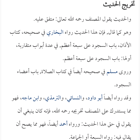
تخريج الحديث
والحديث يقول المصنف رحمه الله تعالى: متفق عليه.
وهو كما قال, فإن هذا الحديث رواه
البخاري
في صحيحه، كتاب
الأذان، باب السجود على سبعة أعظم, في عدة أبواب متقاربة،
أولها: باب السجود على سبعة أعظم.
وروى
مسلم
في صحيحه أيضاً في كتاب الصلاة, باب أعضاء
السجود.
وقد رواه أيضاً
أبو داود
، و
النسائي
، و
الترمذي
، و
ابن ماجه
، فهو
مما يستدرك على المصنف تخريجه رحمه الله، فإنه كان ينبغي أن
يقول في حق هذا الحديث: ورواه
أحمد
أيضاً، فهو مما يصح أن
يقال فيه: رواه السبعة أو الجماعة.