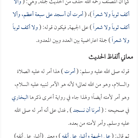
كما أن المصنف رحمه الله حذف من الحديث جملة, وهي: (
وألا
أكف ثوباً ولا شعراً
)، (
أمرت أن أسجد على سبعة أعظم، وألا
أكف ثوباً ولا شعراً
) على الجبهة, فيكون قوله: (
ولا أكف ثوباً
ولا شعراً
) جملة اعتراضية بين العدد وبين المعدود.
معاني ألفاظ الحديث
قوله صلى الله عليه وسلم: (
أمرت
) هذا أمر له عليه الصلاة
والسلام، وهو من الله تعالى؛ لأنه هو الآمر لنبيه عليه السلام،
وهو أمر لأمته أيضاً؛ ولهذا جاء في رواية أخرى ذكرها
البخاري
في صحيحه : (
أمرنا أن نسجد
) , فدل على أنه أمر له صلى الله
عليه وسلم, وأمر لأمته من بعده.
ثم قال: (
على الجبهة وأشار على أنفه
) ومعنى (أشار على أنفه)