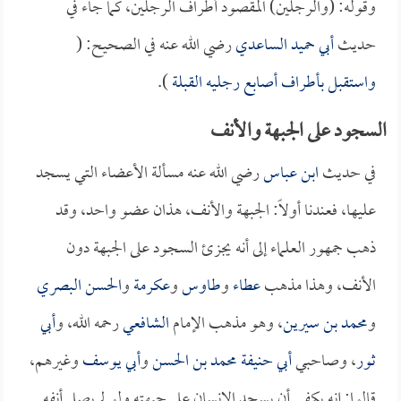
وقوله: (والرجلين) المقصود أطراف الرجلين، كما جاء في
حديث
أبي حميد الساعدي
رضي الله عنه في الصحيح: (
واستقبل بأطراف أصابع رجليه القبلة
).
السجود على الجبهة والأنف
في حديث
ابن عباس
رضي الله عنه مسألة الأعضاء التي يسجد
عليها، فعندنا أولاً: الجبهة والأنف، هذان عضو واحد، وقد
ذهب جمهور العلماء إلى أنه يجزئ السجود على الجبهة دون
الأنف، وهذا مذهب
عطاء
و
طاوس
و
عكرمة
و
الحسن البصري
و
محمد بن سيرين
، وهو مذهب الإمام
الشافعي
رحمه الله، و
أبي
ثور
، وصاحبي
أبي حنيفة
محمد بن الحسن
و
أبي يوسف
وغيرهم،
قالوا: إنه يكفي أن يسجد الإنسان على جبهته ولو لم يصل أنفه