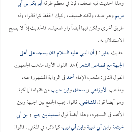
وهذا الحديث فيه ضعف، فإن في معظم طرقه
أبو بكر بن أبي
مريم
وهو عابد، ولكنه ضعيف، ركيك الحفظ كما قالوا، وله
طريق أخرى ولكن فيها أيضاً راو ضعيف، فالحديث إذاً لا يصح
الاستدلال به .
حديث
جابر
: (
أن النبي عليه السلام كان يسجد على أعلى
الجبهة مع قصاص الشعر
) هذا القول الأول مذهب الجمهور.
القول الثاني: مذهب الإمام
أحمد
في الرواية المشهورة عنه،
ومذهب
الأوزاعي
و
إسحاق
و
ابن حبيب
من فقهاء المالكية,
وهو أيضاً قول
للشافعي
، قالوا: يجب الجمع بين الجبهة وبين
الأنف في السجود، وهذا أيضاً قول لـ
سعيد بن جبير
و
ابن أبي
خيثمة
و
ابن أبي شيبة
و
ابن أبي ليلى
، كما ذكره في المغني . قالوا: