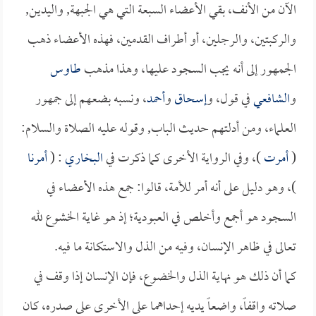
الآن من الأنف، بقي الأعضاء السبعة التي هي الجبهة, واليدين,
والركبتين، والرجلين، أو أطراف القدمين، فهذه الأعضاء ذهب
الجمهور إلى أنه يجب السجود عليها، وهذا مذهب
طاوس
و
الشافعي
في قول، و
إسحاق
و
أحمد
، ونسبه بضعهم إلى جمهور
العلماء، ومن أدلتهم حديث الباب, وقوله عليه الصلاة والسلام:
(
أمرت
)، وفي الرواية الأخرى كما ذكرت في
البخاري
: (
أمرنا
)، وهو دليل على أنه أمر للأمة، قالوا: جمع هذه الأعضاء في
السجود هو أجمع وأخلص في العبودية؛ إذ هو غاية الخشوع لله
تعالى في ظاهر الإنسان، وفيه من الذل والاستكانة ما فيه.
كما أن ذلك هو نهاية الذل والخضوع، فإن الإنسان إذا وقف في
صلاته واقفاً، واضعاً يديه إحداهما على الأخرى على صدره، كان