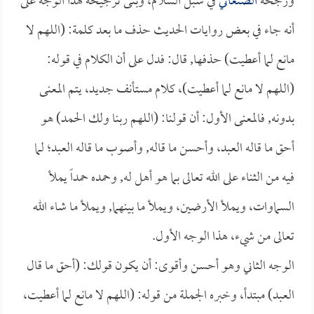
ورجحه
الصنعاني
في سبل السلام، وبنى ترجيحه لهذا الوجه على
أنه جاء في بعض روايات الحديث حذف ما بعد كلمة: (اللهم لا
مانع لما أعطيت) حذفها, قال: فدل على أن الكلام في قوله:
(اللهم لا مانع لما أعطيت)، كلام مستأنف جديد، يتم المعنى
بدونه, فالمعنى الأول: أن قولنا: (اللهم ربنا ولك الحمد) هو
أحق ما قاله العبد، وأحسن ما قاله, وأصوب ما قاله العبد؛ لما
فيه من الثناء على الله تعالى بما هو أهل له, وحمده حمداً يملأ
السماوات، ويملأ الأرضين، ويملأ ما بينهما, ويملأ ما شاء الله
تعالى من شيء، هذا الوجه الأول.
الوجه الثاني وهو أحسن وأقوى: أن يكون قولك: (أحق ما قال
العبد) مبتدأ، وخبره الجملة من قوله: (اللهم لا مانع لما أعطيت،