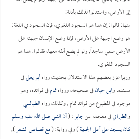
إلى الأرض، واستدلوا لذلك بأدلة:
منها: قالوا: إن هذا هو السجود اللغوي، فإن السجود في اللغة:
هو وضع الجبهة على الأرض، فإذا وضع الإنسان جبهته على
الأرض سمي ساجداً, ولو لم يضع أنفه معها، فقالوا: هذا هو
السجود اللغوي.
وربما عزز بعضهم هذا الاستدلال بحديث رواه
أبو يعلى
في
مسنده، و
ابن حبان
في صحيحه، ورواه
تمام
في فوائده، وهو
موجود في المطبوع من فوائد تمام , وكذلك رواه
الطيالسي
و
الطبراني
في معجمه عن
جابر
: (
أن النبي صلى الله عليه وسلم
كان يسجد على أعلى الجبهة
) وفي رواية: (
مع قصاص الشعر
),