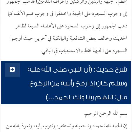
أعظم: الجبهة واليدين والركبتين وأطراف القدمين) فذهب الجمهور
إلى وجوب السجود على الجبهة واختلفوا في وجوب ضم الأنف كما
ذهب الجمهور إلى وجوب السجود على الأعضاء السبعة لظاهر
الحديث وخالف بعض الشافعية والمالكية في آخرين حيث أوجبوا
السجود على الجبهة فقط والاستحباب في الباقي.
شرح حديث: (أن النبي صلى الله عليه
وسلم كان إذا رفع رأسه من الركوع
قال: اللهم ربنا ولك الحمد...)
بسم الله الرحمن الرحيم.
إن الحمد لله نحمده ونستعينه ونستغفره ونتوب إليه، ونعوذ بالله من