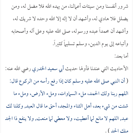
شرور أنفسنا ومن سيئات أعمالنا، من يهده الله فلا مضل له، ومن
يضلل فلا هادي له، وأشهد أن لا إله إلا الله وحده لا شريك له،
وأشهد أن محمداً عبده ورسوله، صلى الله عليه وعلى آله وأصحابه
وأتباعه إلى يوم الدين، وسلم تسليماً كثيراً.
أما بعد:
الأحاديث التي عندنا فأولها حديث
أبي سعيد الخدري
رضي الله عنه:
(
أن النبي صلى الله عليه وسلم كان إذا رفع رأسه من الركوع قال:
اللهم ربنا ولك الحمد، ملء السماوات، وملء الأرض، وملء ما
شئت من شيء بعد، أهل الثناء والمجد، أحق ما قال العبد, وكلنا لك
عبد, اللهم لا مانع لما أعطيت، ولا معطي لما منعت, ولا ينفع ذا الجد
منك الجد
) .