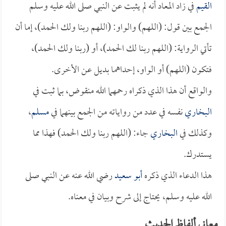
القيم
في زاد المعاد أنه لم يثبت عن النبي صلى الله عليه وسلم
الجمع بين قول: (اللهم) والواو: (اللهم ربنا ولك الحمد)، إما أن
تأتي الرواية: (اللهم ربنا لك الحمد)، أو (ربنا ولك الحمد)،
فتكون (اللهم) أو الواو، إحداهما بديل عن الأخرى.
والواقع أن هذا الذي ذكراه رحمهما الله منقوض، بما ثبت في
البخاري
نفسه في عدد من رواياته من الجمع بينهما في
مسلم
،
وكذلك في
البخاري
جاء: (اللهم ربنا ولك الحمد) فهذا مما
يستدرك.
هذا الدعاء الذي ذكره
أبو سعيد
رضي الله عنه عن النبي صلى
الله عليه وسلم، يحتاج إلى شرح وبيان في معناه.
معاني ألفاظ الحديث