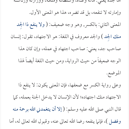
أما جده يعني: ماله وغناه، وسلطانه وملكه، ووزارته ورئاسته
وإمارته لا تنفعه، بل قد تضره، هذا هو المعنى الأول.
المعنى الثاني: بالكسر, وهو وجه ضعيف: (
ولا ينفع ذا الجِد
منك الجِد
) والجد معروف في اللغة: هو الاجتهاد، تقول: إنسان
صاحب جد، يعني: صاحب اجتهاد في عمله، وإن كان هذا
الوجه ضعيفاً من حيث الرواية، ومن حيث اللغة أيضاً لهذا
الموضع.
وعلى رواية الكسر مع ضعفها، فإن المعنى يكون: لا ينفع ذا
الاجتهاد منك اجتهاده؛ لأن الإنسان لا يدخل الجنة بعمله، كما
قال النبي صلى الله عليه وسلم: (
إلا أن يتغمدني الله برحمة منه
وفضل
)، فإنما ينفعه رضا الله تعالى عنه، وقبول الله تعالى له، أما