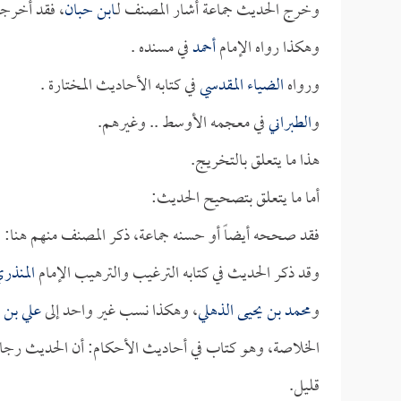
وخرج الحديث جماعة أشار المصنف لـ
ابن حبان
، فقد أخرج
وهكذا رواه الإمام
أحمد
في مسنده .
ورواه
الضياء المقدسي
في كتابه الأحاديث المختارة .
و
الطبراني
في معجمه الأوسط .. وغيرهم.
هذا ما يتعلق بالتخريج.
أما ما يتعلق بتصحيح الحديث:
فقد صححه أيضاً أو حسنه جماعة، ذكر المصنف منهم هنا:
ا
وقد ذكر الحديث في كتابه الترغيب والترهيب الإمام
المنذر
و
محمد بن يحيى الذهلي
، وهكذا نسب غير واحد إلى
علي بن ا
الخلاصة، وهو كتاب في أحاديث الأحكام: أن الحديث رجال
قليل.