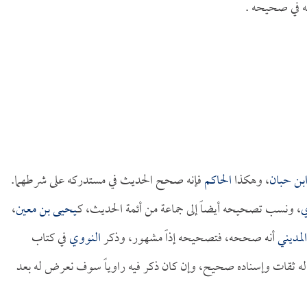
ه في صحيحه .
بن حبان
، وهكذا
الحاكم
فإنه صحح الحديث في مستدركه على شرطهما.
ي
، ونسب تصحيحه أيضاً إلى جماعة من أئمة الحديث، كـ
يحيى بن معين
،
لمديني
أنه صححه، فتصحيحه إذاً مشهور، وذكر
النووي
في كتاب
ه ثقات وإسناده صحيح، وإن كان ذكر فيه راوياً سوف نعرض له بعد