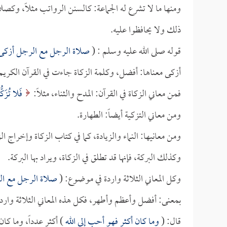
ومنها ما لا تشرع له الجماعة: كالسنن الرواتب مثلاً، وكصل
ذلك ولا يحافظوا عليه.
قوله صلى الله عليه وسلم : (
صلاة الرجل مع الرجل أزكى
أزكى معناها: أفضل، وكلمة الزكاة جاءت في القرآن الكريم تق
فمن معاني الزكاة في القرآن: المدح والثناء، مثلاً:
فَلا تُزَكّ
ومن معاني التزكية أيضاً: الطهارة.
ومن معانيها: النماء والزيادة، كما في كتاب الزكاة وإخراج الز
وكذلك البركة، فإنها قد تطلق في الزكاة، ويراد بها البركة.
وكل المعاني الثلاثة واردة في موضوع: (
صلاة الرجل مع ا
بمعنى: أفضل وأعظم وأطهر، فكل هذه المعاني الثلاثة واردة
قال: (
وما كان أكثر فهو أحب إلى الله
) أكثر عدداً، وما كا