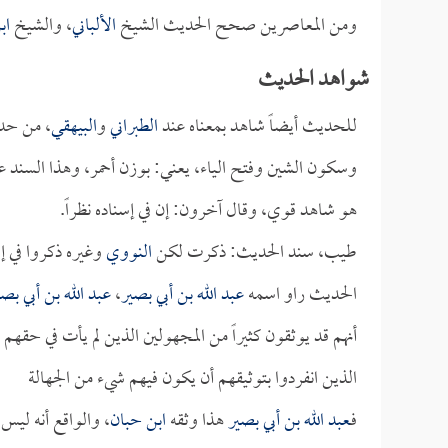
ومن المعاصرين صحح الحديث الشيخ
الألباني
، والشيخ
اب
شواهد الحديث
للحديث أيضاً شاهد بمعناه عند
الطبراني
و
البيهقي
، من ح
وسكون الشين وفتح الياء، يعني: بوزن أحمر، وهذا السند 
هو شاهد قوي، وقال آخرون: إن في إسناده نظراً.
طيب، سند الحديث: ذكرت لكن
النووي
وغيره ذكروا في إ
الحديث راو اسمه
عبد الله بن أبي بصير
،
عبد الله بن أبي بصي
أنهم قد يوثقون كثيراً من المجهولين الذين لم يأت في حقهم
الذين انفردوا بتوثيقهم أن يكون فيهم شيء من الجهالة
فـ
عبد الله بن أبي بصير
هذا وثقه
ابن حبان
، والواقع أنه ليس