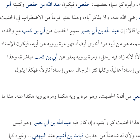
ه، وأبوه كما سماه بعضهم:
حفص
، فيكون
عبد الله بن حفص
وكنيته
أبو
رضي الله عنه، ولا يذكر أباه، وهذا يعتبر نوعاً من الاضطراب في الحديث.
ما قالا: إن
عبد الله بن أبي بصير
سمع الحديث من
أبي بن كعب
مع والده،
عه هو من أبيه مرة أخرى أيضاً، فهو مرة يرويه عن أبيه، فيكون الإسناد
لاً؛ لأنه زاد فيه رجل، ومرة يرويه بعلو عن
أبي بن كعب
مباشرة، وهذا
مى إسناداً عالياً، وكلما كثر الرجال سمي إسناداً نازلاً، فهكذا يقول
يعي
من أئمة الحديث، وهو مرة يرويه هكذا ومرة يرويه هكذا عنه. هذا ما
هذا الحديث كما رأيتم، وإن كان فيه
عبد الله بن أبي بصير
وهو ليس
ه، ولأن له شاهداً من حديث
قباث بن أشيم
عند
البيهقي
.. وغيره كما