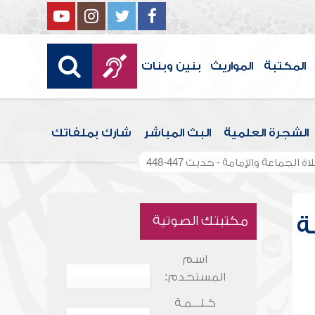
المكتبة
المواريث
بنين وبنات
الشجرة العلمية
البث المباشر
شارك بملفاتك
الجماعة والإمامة - حديث 447-448
ة
مكتبتك الصوتية
اسم
المستخدم:
كـلـــمـة