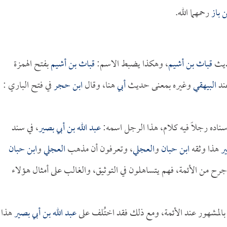
ن باز
رحمهما الله.
ديث
قباث بن أشيم
، وهكذا يضبط الاسم:
قباث بن أشيم
بفتح الهمزة
عند
البيهقي
وغيره بمعنى حديث
أبي
هنا، وقال
ابن حجر
في فتح الباري :
سناده رجلاً فيه كلام، هذا الرجل اسمه:
عبد الله بن أبي بصير
، في سند
ر
هذا وثقه
ابن حبان
و
العجلي
، وتعرفون أن مذهب
العجلي
و
ابن حبان
 جرح من الأئمة، فهم يتساهلون في التوثيق، والغالب على أمثال هؤلاء
 بالمشهور عند الأئمة، ومع ذلك فقد اختُلف على
عبد الله بن أبي بصير
هذا