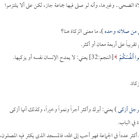
اة الضحى.. وغيرها، وأنه لو صلى فيها جماعة جاز، لكن على ألا يلتزموا
 من صلاته وحده
)، ما معنى الزكاة هنا؟
ريباً على أربعة معان أو أكثر.
ُوا أَنفُسَكُمْ
[النجم:32] يعني: لا يمدح الإنسان نفسه أو يزكيها.
كاة.
لرجل أزكى
) يعني: أبرك وأكثر أجراً ونمواً وخيراً، وكذلك أنها أزكى
 في الباب.
ن أكثر عدداً في الجماعة فهو أحب إلى الله، فالمسجد الذي يكثر فيه المصلون،