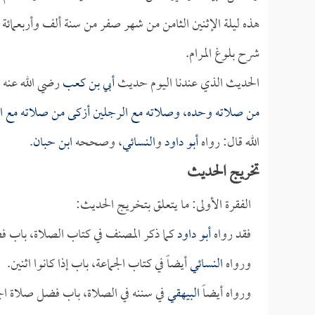
شرح بلوغ المرام.
الحديث الذي عندنا اليوم حديث
أبي بن كعب
رضي الله عنه ق
من صلاته وحده، وصلاته مع الرجلين أزكى من صلاته مع الرج
الله قال: رواه
أبو داود
و
النسائي
، وصححه
ابن حبان
. ‏
تخريج الحديث
الفقرة الأولى: ما يتعلق بتخريج الحديث:
فقد رواه
أبو داود
كما ذكر المصنف في كتاب الصلاة، باب ف
ورواه
النسائي
أيضاً في كتاب الجماعة، باب إذا كانوا اثنين.
ورواه أيضاً
البيهقي
في سننه في الصلاة، باب فضل صلاة الج