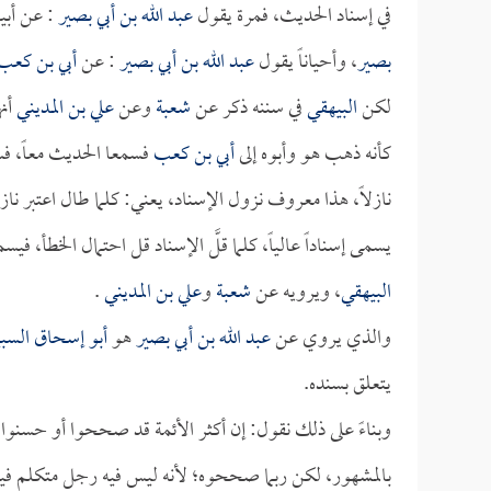
في إسناد الحديث، فمرة يقول
عبد الله بن أبي بصير
: عن أبي
بصير
، وأحياناً يقول
عبد الله بن أبي بصير
: عن
أبي بن كعب
لكن
البيهقي
في سننه ذكر عن
شعبة
وعن
علي بن المديني
أنه
كأنه ذهب هو وأبوه إلى
أبي بن كعب
فسمعا الحديث معاً، فسم
نازلاً، هذا معروف نزول الإسناد، يعني: كلما طال اعتبر ناز
يسمى إسناداً عالياً، كلما قلَّ الإسناد قل احتمال الخطأ، فيس
البيهقي
، ويرويه عن
شعبة
و
علي بن المديني
.
والذي يروي عن
عبد الله بن أبي بصير
هو
أبو إسحاق السب
يتعلق بسنده.
وبناءً على ذلك نقول: إن أكثر الأئمة قد صححوا أو حسنوا 
بالمشهور، لكن ربما صححوه؛ لأنه ليس فيه رجل متكلم في