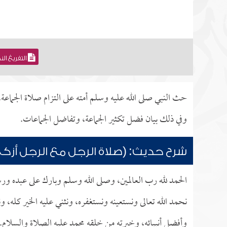
التفريغ ال
حث النبي صلى الله عليه وسلم أمته على التزام صلاة الجما
وفي ذلك بيان فضل تكثير الجماعة، وتفاضل الجماعات.
شرح حديث: (صلاة الرجل مع الرجل أزكى
الحمد لله رب العالمين، وصلى الله وسلم وبارك على عبده ورسو
نحمد الله تعالى ونستعينه ونستغفره، ونثني عليه الخير كله
وأفضل أنبيائه، وخيرته من خلقه محمد عليه الصلاة والسلام.