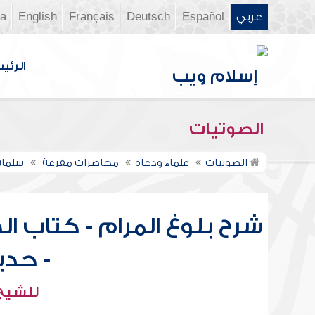
عربي
Español
Deutsch
Français
English
ia
الرئي
الصوتيات
الصوتيات
علماء ودعاة
محاضرات مفرغة
سلمان
شرح بلوغ المرام - كتاب الص
- حديث 47
للشيخ 