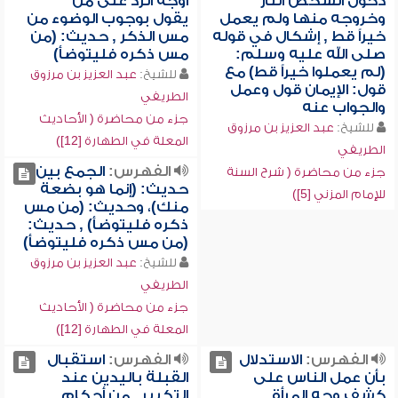
دخول الشخص النار
أوجه الرد على من
وخروجه منها ولم يعمل
يقول بوجوب الوضوء من
خيراً قط , إشكال في قوله
مس الذكر , حديث: (من
صلى الله عليه وسلم:
مس ذكره فليتوضأ)
(لم يعملوا خيراً قط) مع
للشيخ:
عبد العزيز بن مرزوق
قول: الإيمان قول وعمل
الطريفي
والجواب عنه
جزء من محاضرة ( الأحاديث
للشيخ:
عبد العزيز بن مرزوق
المعلة في الطهارة [12])
الطريفي
الفهرس:
الجمع بين
جزء من محاضرة ( شرح السنة
حديث: (إنما هو بضعة
للإمام المزني [5])
منك)، وحديث: (من مس
ذكره فليتوضأ) , حديث:
(من مس ذكره فليتوضأ)
للشيخ:
عبد العزيز بن مرزوق
الطريفي
جزء من محاضرة ( الأحاديث
المعلة في الطهارة [12])
الفهرس:
الاستدلال
الفهرس:
استقبال
بأن عمل الناس على
القبلة باليدين عند
كشف وجه المرأة ,
التكبير , من أحكام