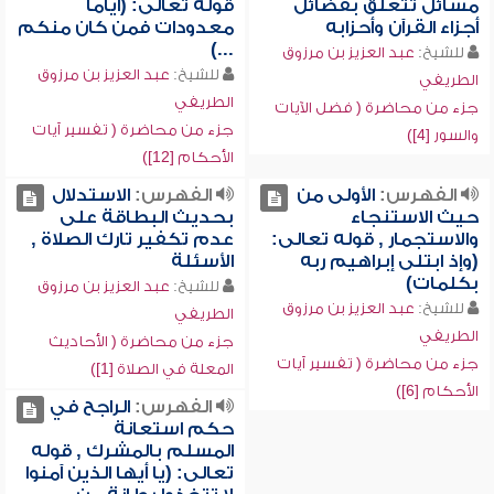
مسائل تتعلق بفضائل
قوله تعالى: (أياماً
أجزاء القرآن وأحزابه
معدودات فمن كان منكم
...)
للشيخ:
عبد العزيز بن مرزوق
للشيخ:
عبد العزيز بن مرزوق
الطريفي
الطريفي
جزء من محاضرة ( فضل الآيات
جزء من محاضرة ( تفسير آيات
والسور [4])
الأحكام [12])
الفهرس:
الأولى من
الفهرس:
الاستدلال
حيث الاستنجاء
بحديث البطاقة على
والاستجمار , قوله تعالى:
عدم تكفير تارك الصلاة ,
(وإذ ابتلى إبراهيم ربه
الأسئلة
بكلمات)
للشيخ:
عبد العزيز بن مرزوق
للشيخ:
عبد العزيز بن مرزوق
الطريفي
الطريفي
جزء من محاضرة ( الأحاديث
جزء من محاضرة ( تفسير آيات
المعلة في الصلاة [1])
الأحكام [6])
الفهرس:
الراجح في
حكم استعانة
المسلم بالمشرك , قوله
تعالى: (يا أيها الذين آمنوا