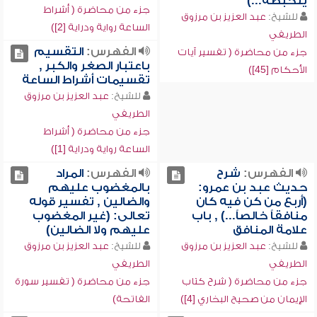
يتخبطه...)
جزء من محاضرة ( أشراط
للشيخ:
عبد العزيز بن مرزوق
الساعة رواية ودراية [2])
الطريفي
الفهرس:
التقسيم
جزء من محاضرة ( تفسير آيات
باعتبار الصغر والكبر ,
الأحكام [45])
تقسيمات أشراط الساعة
للشيخ:
عبد العزيز بن مرزوق
الطريفي
جزء من محاضرة ( أشراط
الساعة رواية ودراية [1])
الفهرس:
شرح
الفهرس:
المراد
حديث عبد بن عمرو:
بالمغضوب عليهم
(أربع من كن فيه كان
والضالين , تفسير قوله
منافقاً خالصاً...) , باب
تعالى: (غير المغضوب
علامة المنافق
عليهم ولا الضالين)
للشيخ:
عبد العزيز بن مرزوق
للشيخ:
عبد العزيز بن مرزوق
الطريفي
الطريفي
جزء من محاضرة ( شرح كتاب
جزء من محاضرة ( تفسير سورة
الإيمان من صحيح البخاري [4])
الفاتحة)