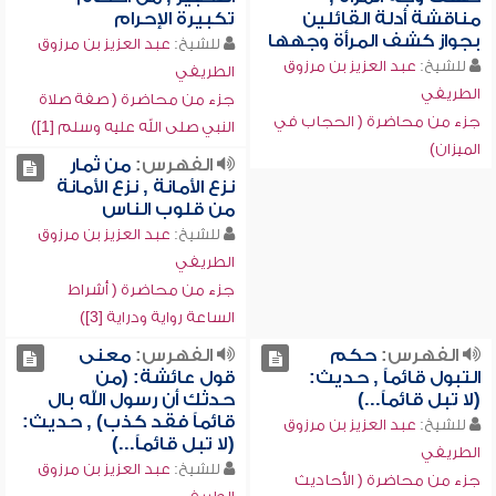
مناقشة أدلة القائلين
تكبيرة الإحرام
بجواز كشف المرأة وجهها
للشيخ:
عبد العزيز بن مرزوق
للشيخ:
عبد العزيز بن مرزوق
الطريفي
الطريفي
جزء من محاضرة ( صفة صلاة
جزء من محاضرة ( الحجاب في
النبي صلى الله عليه وسلم [1])
الميزان)
الفهرس:
من ثمار
نزع الأمانة , نزع الأمانة
من قلوب الناس
للشيخ:
عبد العزيز بن مرزوق
الطريفي
جزء من محاضرة ( أشراط
الساعة رواية ودراية [3])
الفهرس:
حكم
الفهرس:
معنى
التبول قائماً , حديث:
قول عائشة: (من
(لا تبل قائماً...)
حدثك أن رسول الله بال
قائماً فقد كذب) , حديث:
للشيخ:
عبد العزيز بن مرزوق
(لا تبل قائماً...)
الطريفي
للشيخ:
عبد العزيز بن مرزوق
جزء من محاضرة ( الأحاديث