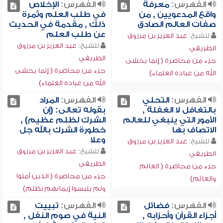
الفهرس:
معرفة
الفهرس:
الإخلاص
واقع المدعويين , من
في طلب العلم وثمرة
صفات العالم الصادق
ذلك , مقدمة في الحديث
عن طلب العلم
للشيخ:
عبد العزيز بن مرزوق
للشيخ:
عبد العزيز بن مرزوق
الطريفي
الطريفي
جزء من محاضرة ( إنما يخشى
جزء من محاضرة ( إنما يخشى
الله من عباده العلماء)
الله من عباده العلماء)
الفهرس:
التحلي
الفهرس:
المراد
بالتغافل لا الغفلة ,
بقوله تعالى: (إن
الأمور التي ينبغي للعالم
الشرك لظلم عظيم) ,
الاتصاف بها
خطورة الشرك بالله جل
وعلا
للشيخ:
عبد العزيز بن مرزوق
للشيخ:
عبد العزيز بن مرزوق
الطريفي
الطريفي
جزء من محاضرة ( العالِم
جزء من محاضرة ( الذين آمنوا
والعالَم)
ولم يلبسوا إيمانهم بظلم)
الفهرس:
فضائل
الفهرس:
تبييت
أجزاء القرآن وأحزابه ,
النية في صوم النفل ,