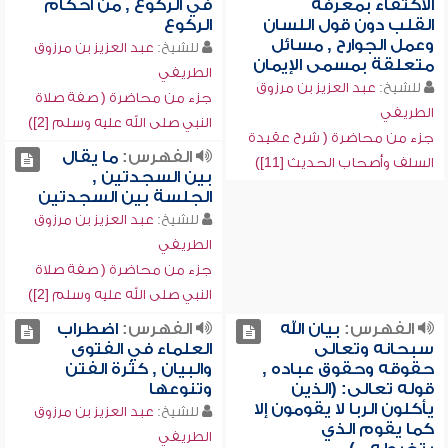
الاكتفاء بمعرفة
في الركوع , من أحكام
القلب دون قول اللسان
الركوع
وعمل الجوارح , مسائل
للشيخ:
عبد العزيز بن مرزوق
متعلقة بمسمى الإيمان
الطريفي
للشيخ:
عبد العزيز بن مرزوق
جزء من محاضرة ( صفة صلاة
الطريفي
النبي صلى الله عليه وسلم [2])
جزء من محاضرة ( شرح عقيدة
الفهرس:
ما يقال
السلف وأصحاب الحديث [11])
بين السجدتين ,
الجلسة بين السجدتين
للشيخ:
عبد العزيز بن مرزوق
الطريفي
جزء من محاضرة ( صفة صلاة
النبي صلى الله عليه وسلم [2])
الفهرس:
بيان الله
الفهرس:
اضطراب
سبحانه وتعالى
العلماء في الفتوى
حقوقه وحقوق عباده ,
والبيان , كثرة الفتن
قوله تعالى: (الذين
وتنوعها
يأكلون الربا لا يقومون إلا
للشيخ:
عبد العزيز بن مرزوق
كما يقوم الذي
الطريفي