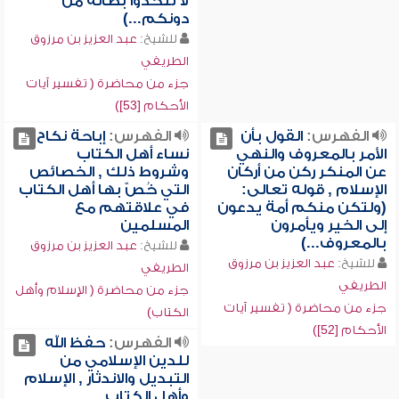
لا تتخذوا بطانة من
دونكم...)
للشيخ:
عبد العزيز بن مرزوق
الطريفي
جزء من محاضرة ( تفسير آيات
الأحكام [53])
الفهرس:
القول بأن
الفهرس:
إباحة نكاح
الأمر بالمعروف والنهي
نساء أهل الكتاب
عن المنكر ركن من أركان
وشروط ذلك , الخصائص
الإسلام , قوله تعالى:
التي خُصّ بها أهل الكتاب
(ولتكن منكم أمة يدعون
في علاقتهم مع
إلى الخير ويأمرون
المسلمين
بالمعروف...)
للشيخ:
عبد العزيز بن مرزوق
للشيخ:
عبد العزيز بن مرزوق
الطريفي
الطريفي
جزء من محاضرة ( الإسلام وأهل
جزء من محاضرة ( تفسير آيات
الكتاب)
الأحكام [52])
الفهرس:
حفظ الله
للدين الإسلامي من
التبديل والاندثار , الإسلام
وأهل الكتاب