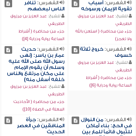
الفهرس:
أسباب
الفهرس:
تنافر
تقوية الإيمان ورسوخه
الناس لبعضهم
للشيخ:
عبد العزيز بن مرزوق
للشيخ:
عبد العزيز بن مرزوق
الطريفي
الطريفي
جزء من محاضرة ( استعن بالله
جزء من محاضرة ( أشراط
ولا تعجز)
الساعة رواية ودراية [4])
الفهرس:
خروج ثلاثة
الفهرس:
حديث
خسوف
عمار بن ياسر: (نهى
رسول الله صلى الله عليه
للشيخ:
عبد العزيز بن مرزوق
وسلم أن يقوم الإمام
الطريفي
على مكان مرتفع والناس
جزء من محاضرة ( أشراط
خلفه أسفل منه)
الساعة رواية ودراية [6])
للشيخ:
عبد العزيز بن مرزوق
الطريفي
جزء من محاضرة ( الأحاديث
المعلة في الصلاة [10])
الفهرس:
من النوازل
الفهرس:
جرأة
في الحج: بناء أماكن
المنافقين في العصر
للتبول قائماً للمار بين
الحديث