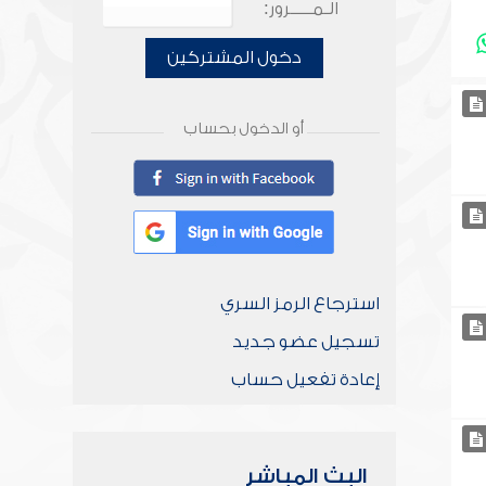
الـمـــــرور:
دخول المشتركين
أو الدخول بحساب
استرجاع الرمز السري
تسجيل عضو جديد
إعادة تفعيل حساب
البث المباشر