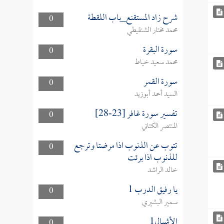
شرح زاد المستقنع_باب اللقطة
0
محمد مختار الشنقيطي
سورة البقرة
0
محمد سعيد خياط
سورة القمر
0
السيد أحمد أبوزيد
تفسير سورة غافر [23-28]
0
المنتصر الكتاني
تتوب عن الذنوب اذا مرضتا وترجع
0
للذنوب اذا برئت
خالد الراشد
يا رفيق الدرب 1
0
سمير البشيري
الأشبال1
0