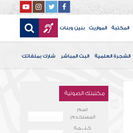
المكتبة
المواريث
بنين وبنات
الشجرة العلمية
البث المباشر
شارك بملفاتك
مكتبتك الصوتية
اسم
المستخدم:
كـلـــمـة