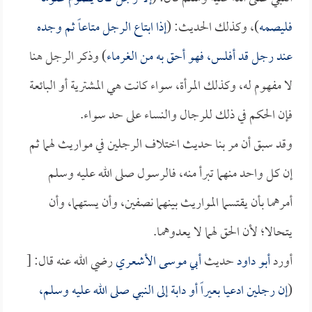
فليصمه
)، وكذلك الحديث: (
إذا ابتاع الرجل متاعاً ثم وجده
عند رجل قد أفلس، فهو أحق به من الغرماء
) وذكر الرجل هنا
لا مفهوم له، وكذلك المرأة، سواء كانت هي المشترية أو البائعة
فإن الحكم في ذلك للرجال والنساء على حد سواء.
وقد سبق أن مر بنا حديث اختلاف الرجلين في مواريث لهما ثم
إن كل واحد منهما تبرأ منه، فالرسول صلى الله عليه وسلم
أمرهما بأن يقتسما المواريث بينهما نصفين، وأن يستهما، وأن
يتحالا؛ لأن الحق لهما لا يعدوهما.
أورد
أبو داود
حديث
أبي موسى الأشعري
رضي الله عنه قال: [
(
إن رجلين ادعيا بعيراً أو دابة إلى النبي صلى الله عليه وسلم،