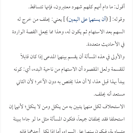
أقول: ما دام أنهم كلهم شهود معتبرون، فإنها تتساقط.
وقوله: [ (
أن يستهما على اليمين
) ] يعني: يحلف من خرج له
السهم بعد الاستهام ثم يكون له، وهذا مما يجعل القصة الواردة
في الأحاديث متعددة.
والأولى في هذه المسألة أن يقسم بينهما المدعى إذا كان قابلاً
للقسمة ولعل المقصود أن الاستهام من ناحية البدء، أي: كونه
يبدأ بهذا قبل هذا، لا أن هذا يختص به دون الآخر؛ لأن الثاني
مستعد أنه يحلف.
الاستحلاف لكل منهما يتبين به من ينكل ومن لا ينكل؛ لأنهما إن
استحلفا فقد يحلفان جميعاً، فتكون المسألة مثل ما لو جاءا ببينة
متساوية، فيكون بينهما على السواء، أما إذا نكل أحدهما فإنه