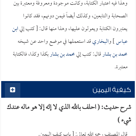
وهذا فيه اعتبار الكتابة، وكانت موجودة ومعروفة ومعتبرة بين
الصحابة والتابعين، وكذلك أيضاً فيمن دونهم، فقد كانوا
يعتبرون الكتابة ويعولون عليها، وهذا منها قال: [ كتب إلي
ابن
عباس
] و
البخاري
قد استعملها في موضع واحد عن شيخه
محمد بن بشار
قال: كتب إلي
محمد بن بشار
بكذا وكذا، فالكتابة
معتبرة.
كيفية اليمين
شرح حديث: ( احلف بالله الذي لا إله إلا هو ماله عندك
شيء )
قال المصنف رحمه الله تعالى: [ باب كيف اليمين.