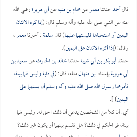
قال
أحمد
حدثنا
معمر
عن
همام بن منبه
عن
أبي هريرة
رضي الله
عنه عن النبي صلى الله عليه وآله وسلم قال: (
إذا كره الاثنان
اليمين أو استحباها فليستهما عليها
) قال
سلمة
: أخبرنا
معمر
،
وقال: (
إذا أكره الاثنان على اليمين
).
حدثنا
أبو بكر بن أبي شيبة
حدثنا
خالد بن الحارث
عن
سعيد بن
أبي عروبة
بإسناد
ابن منهال
مثله، قال: (
في دابة وليس لهما بينة،
فأمرهما رسول الله صلى الله عليه وآله وسلم أن يستهما على
اليمين
) ].
أي: أن كلاً من الشخصين يدعي أن ذلك الحق له، وليس لهما
بينة، فما الحكم في ذلك؟ هل تقسم بينهما أو يكون غير ذلك؟