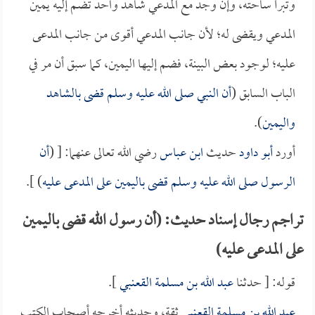
وتبرأ ساحته، وإن وجد مع المدعي شاهد واحد تضم إليه يمين
المدعي ويقضى له؛ لأن جانب المدعي أقوى من جانب المدعى
عليه؛ لوجود بعض البينة، فضم إليها اليمين، كما سبق أن مر في
الباب السابق (
أن النبي صلى الله عليه وسلم قضى بالشاهد
واليمين
).
أورد
أبو داود
حديث
ابن عباس
رضي الله تعالى عنهما: [ (
أن
الرسول صلى الله عليه وسلم قضى باليمين على المدعى عليه
) ].
تراجم رجال إسناد حديث: (أن رسول الله قضى باليمين
على المدعى عليه)
قوله: [ حدثنا
عبد الله بن مسلمة القعنبي
].
عبد الله بن مسلمة القعنبي
ثقة، وحديثه أخرجه أصحاب الكتب