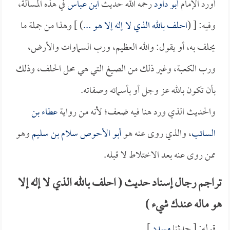
أورد الإمام
أبو داود
رحمه الله حديث
ابن عباس
في هذه المسألة،
وفيه: [ (
احلف بالله الذي لا إله إلا هو ...
) ] وهذا من جملة ما
يحلف به، أو يقول: والله العظيم، ورب السماوات والأرض،
ورب الكعبة، وغير ذلك من الصيغ التي هي محل الحلف، وذلك
بأن تكون بالله عز وجل أو بأسمائه وصفاته.
والحديث الذي ورد هنا فيه ضعف؛ لأنه من رواية
عطاء بن
السائب
، والذي روى عنه هو
أبو الأحوص سلام بن سليم
وهو
ممن روى عنه بعد الاختلاط لا قبله.
تراجم رجال إسناد حديث ( احلف بالله الذي لا إله إلا
هو ماله عندك شيء )
قوله: [ حدثنا
مسدد
].