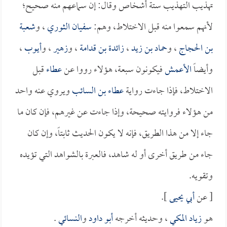
تهذيب التهذيب ستة أشخاص وقال: إن سماعهم منه صحيح؛
لأنهم سمعوا منه قبل الاختلاط، وهم:
سفيان الثوري
، و
شعبة
بن الحجاج
، و
حماد بن زيد
،
زائدة بن قدامة
، و
زهير
، و
أيوب
،
وأيضاً
الأعمش
فيكونون سبعة، هؤلاء رووا عن
عطاء
قبل
الاختلاط، فإذا جاءت رواية
عطاء بن السائب
ويروي عنه واحد
من هؤلاء فروايته صحيحة، وإذا جاءت عن غيرهم، فإن كان ما
جاء إلا من هذا الطريق، فإنه لا يكون الحديث ثابتاً، وإن كان
جاء من طريق أخرى أو له شاهد، فالعبرة بالشواهد التي تؤيده
وتقويه.
[ عن
أبي يحيى
].
هو
زياد المكي
، وحديثه أخرجه
أبو داود
و
النسائي
.