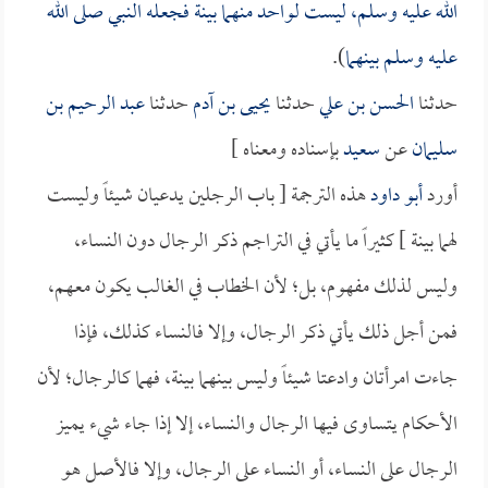
الله عليه وسلم، ليست لواحد منهما بينة فجعله النبي صلى الله
عليه وسلم بينهما
).
حدثنا
الحسن بن علي
حدثنا
يحيى بن آدم
حدثنا
عبد الرحيم بن
سليمان
عن
سعيد
بإسناده ومعناه ]
أورد
أبو داود
هذه الترجمة [ باب الرجلين يدعيان شيئاً وليست
لهما بينة ] كثيراً ما يأتي في التراجم ذكر الرجال دون النساء،
وليس لذلك مفهوم، بل؛ لأن الخطاب في الغالب يكون معهم،
فمن أجل ذلك يأتي ذكر الرجال، وإلا فالنساء كذلك، فإذا
جاءت امرأتان وادعتا شيئاً وليس بينهما بينة، فهما كالرجال؛ لأن
الأحكام يتساوى فيها الرجال والنساء، إلا إذا جاء شيء يميز
الرجال على النساء، أو النساء على الرجال، وإلا فالأصل هو