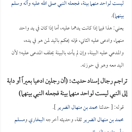
ليست لواحد منهما بينة، فجعله النبي صلى الله عليه وآله وسلم
بينهما
).
يعني: هذا فيما إذا كانت يدهما عليه، أما إذا كان في يد واحد
منهما، وادعى عليه الثاني، فإنه يحكم باليد لمن هو في يده،
والمدعي عليه البينة، وإن لم يأت بالبينة يحلف المدعى عليه؛ لأن
اليد معه وهو في حوزته.
تراجم رجال إسناد حديث: (أن رجلين ادعيا بعيراً أو دابة
إلى النبي ليست لواحد منهما بينة فجعله النبي بينهما)
قوله: [ حدثنا
محمد بن منهال الضرير
].
محمد بن منهال الضرير
ثقة، وحديثه أخرجه
البخاري
و
مسلم