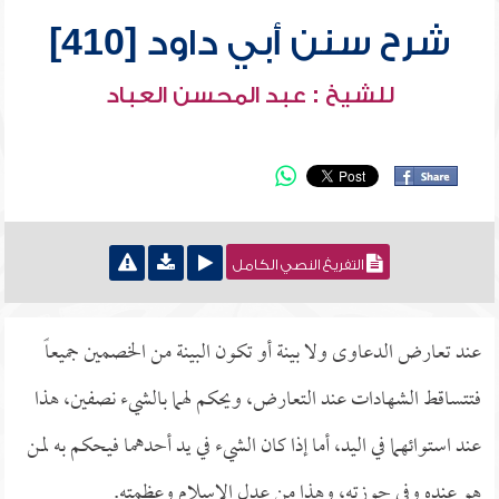
شرح سنن أبي داود [410]
للشيخ : عبد المحسن العباد
التفريغ النصي الكامل
عند تعارض الدعاوى ولا بينة أو تكون البينة من الخصمين جميعاً
فتتساقط الشهادات عند التعارض، ويحكم لهما بالشيء نصفين، هذا
عند استوائهما في اليد، أما إذا كان الشيء في يد أحدهما فيحكم به لمن
هو عنده وفي حوزته، وهذا من عدل الإسلام وعظمته.