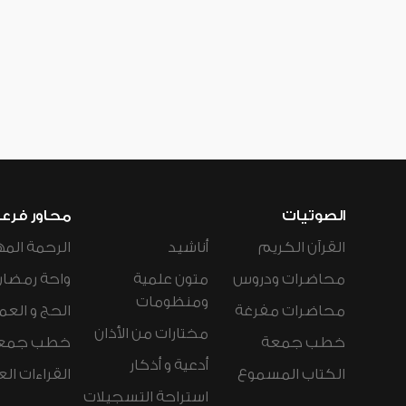
الصوتيات
محاور فرع
القرآن الكريم
أناشيد
الرحمة المه
محاضرات ودروس
متون علمية
واحة رمضان
ومنظومات
محاضرات مفرغة
الحج و العم
مختارات من الأذان
خطب جمعة
خطب جمع
أدعية و أذكار
الكتاب المسموع
القراءات ال
استراحة التسجيلات