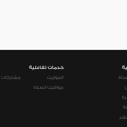
ية
خدمات تفاعلية
داة
المواريث
مشاركات ال
مواقيت الصلاة
رة
ة
عشر