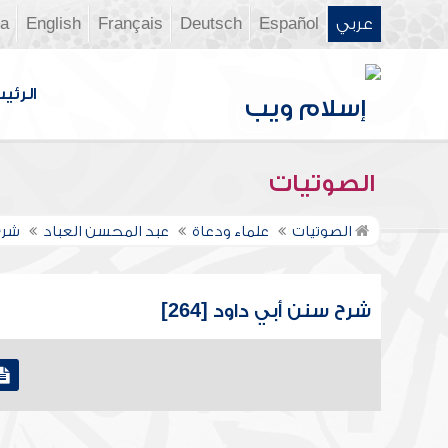
عربي
Español
Deutsch
Français
English
ia
الرئي
الصوتيات
الصوتيات
علماء ودعاة
عبد المحسن العباد
شرح
شرح سنن أبي داود [264]