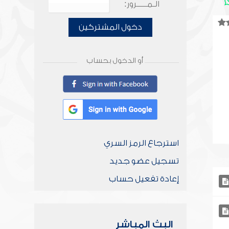
الـمـــــرور:
دخول المشتركين
أو الدخول بحساب
استرجاع الرمز السري
تسجيل عضو جديد
إعادة تفعيل حساب
البث المباشر