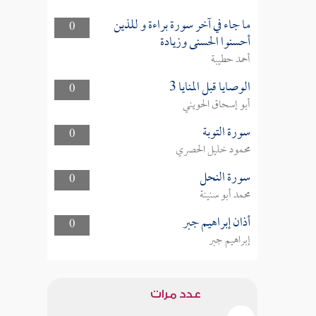
ما جاء في آخر سورة براءة و للذين
0
أحسنوا الحسنى وزيادة
أحمد حطيبة
الوصايا قبل المنايا 3
0
أبو إسحاق الحويني
سورة التوبة
0
محمود خليل الحصري
سورة النحل
0
محمد أبو سنينة
أذان إبراهيم جبر
0
إبراهيم جبر
عدد مرات