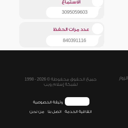
الاستماع
3095059603
عدد مرات الحفظ
840391116
زوار
جميع الحقوق محفوظة © 2026 - 1998
لشبكة إسلام ويب
وثيقة الخصوصية
اتفاقية الخدمة
اتصل بنا
من نحن