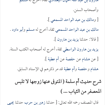
هارون بن عبد الله الحمال البغدادي
ثقة، أخرج له
مسلم
وأصحاب السنن.
[ و
مالك بن عبد الواحد المسمعي
].
مالك بن عبد الواحد المسمعي
ثقة، أخرج له
مسلم
و
أبو داود
.
[ قالا: حدثنا
يزيد بن هارون
].
يزيد بن هارون الواسطي
ثقة، أخرج له أصحاب الكتب الستة.
[ عن
هشام
عن
حفصة
عن
أم عطية
].
هشام
و
حفصة
و
أم عطية
قد مر ذكرهم في الإسناد السابق.
شرح حديث أم سلمة ( المتوفى عنها زوجها لا تلبس
المعصفر من الثياب ... )
قال المصنف رحمه الله تعالى: [ حدثنا
زهير بن حرب
حدثنا
يحيى