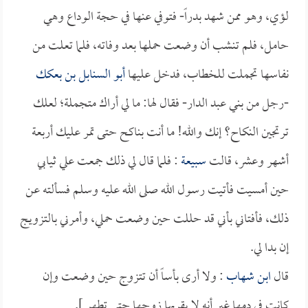
لؤي، وهو ممن شهد بدراً- فتوفي عنها في حجة الوداع وهي
حامل، فلم تنشب أن وضعت حملها بعد وفاته، فلما تعلت من
نفاسها تجملت للخطاب، فدخل عليها
أبو السنابل بن بعكك
-رجل من بني عبد الدار- فقال لها: ما لي أراك متجملة؛ لعلك
ترتجين النكاح؟ إنك والله! ما أنت بناكح حتى تمر عليك أربعة
أشهر وعشر، قالت
سبيعة
: فلما قال لي ذلك جمعت علي ثيابي
حين أمسيت فأتيت رسول الله صلى الله عليه وسلم فسألته عن
ذلك، فأفتاني بأني قد حللت حين وضعت حملي، وأمرني بالتزويج
إن بدا لي.
قال
ابن شهاب
: ولا أرى بأساً أن تتزوج حين وضعت وإن
كانت في دمها غير أنه لا يقربها زوجها حتى تطهر ].