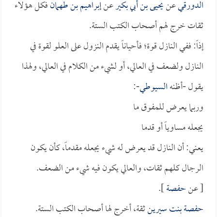
الدورقي
عن
يحيى بن أبي بكير
عن
إبراهيم بن طهمان
فكل هؤلاء
ثقات خرج لهم أصحاب الكتب الستة.
إذاً: ففي النازل قوة؛ فأحياناً يقدم النزول على العلو لقوة في
النازل ولضعف في العالي، أو لشيء من الكلام في العالي، ولهذا
يقول -أظنه
السيوطي
-:
وربما يعرض للمفوق ما
يجعله مساوياً أو قدما
يعني: أن النازل قد يعرض له شيء يجعله مقدماً، كأن يكون
الرجال كلهم ثقات، والعالي يكون فيه شيء من الضعف.
[ عن
حفصة
].
حفصة بنت سيرين
ثقة، أخرج لها أصحاب الكتب الستة.