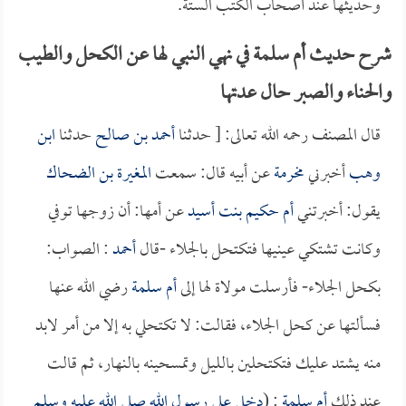
وحديثها عند أصحاب الكتب الستة.
شرح حديث أم سلمة في نهي النبي لها عن الكحل والطيب
والحناء والصبر حال عدتها
قال المصنف رحمه الله تعالى: [ حدثنا
أحمد بن صالح
حدثنا
ابن
وهب
أخبرني
مخرمة
عن أبيه قال: سمعت
المغيرة بن الضحاك
يقول: أخبرتني
أم حكيم بنت أسيد
عن أمها: أن زوجها توفي
وكانت تشتكي عينيها فتكتحل بالجلاء -قال
أحمد
: الصواب:
بكحل الجلاء- فأرسلت مولاة لها إلى
أم سلمة
رضي الله عنها
فسألتها عن كحل الجلاء، فقالت: لا تكتحلي به إلا من أمر لابد
منه يشتد عليك فتكتحلين بالليل وتمسحينه بالنهار، ثم قالت
عند ذلك
أم سلمة
: (
دخل علي رسول الله صلى الله عليه وسلم