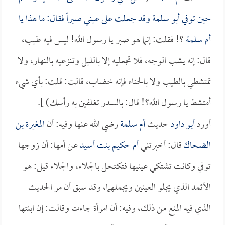
حين توفي
أبو سلمة
وقد جعلت على عيني صبراً فقال: ما هذا يا
أم سلمة
؟! فقلت: إنما هو صبر يا رسول الله! ليس فيه طيب،
قال: إنه يشب الوجه، فلا تجعليه إلا بالليل وتنزعيه بالنهار، ولا
تمتشطي بالطيب ولا بالحناء فإنه خضاب، قالت: قلت: بأي شيء
أمتشط يا رسول الله؟! قال: بالسدر تغلفين به رأسك) ].
أورد
أبو داود
حديث
أم سلمة
رضي الله عنها وفيه: أن
المغيرة بن
الضحاك
قال: أخبرتني
أم حكيم بنت أسيد
عن أمها: أن زوجها
توفي وكانت تشتكي عينيها فتكتحل بالجلاء، والجلاء قيل: هو
الأثمد الذي يجلو العينين ويجملهما، وقد سبق أن مر الحديث
الذي فيه المنع من ذلك، وفيه: أن امرأة جاءت وقالت: إن ابنتها