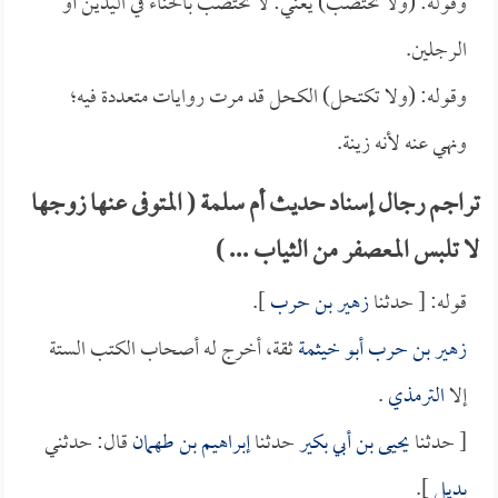
وقوله: (ولا تختضب) يعني: لا تختضب بالحناء في اليدين أو
الرجلين.
وقوله: (ولا تكتحل) الكحل قد مرت روايات متعددة فيه؛
ونهي عنه لأنه زينة.
تراجم رجال إسناد حديث أم سلمة ( المتوفى عنها زوجها
لا تلبس المعصفر من الثياب ... )
قوله: [ حدثنا
زهير بن حرب
].
زهير بن حرب أبو خيثمة
ثقة، أخرج له أصحاب الكتب الستة
إلا
الترمذي
.
[ حدثنا
يحيى بن أبي بكير
حدثنا
إبراهيم بن طهمان
قال: حدثني
بديل
].