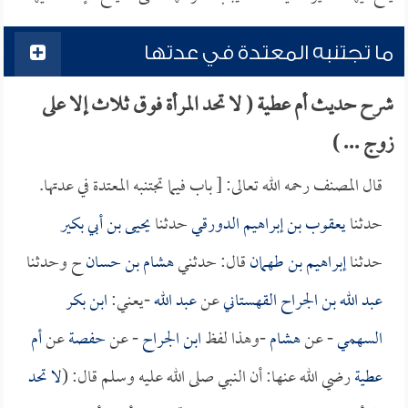
ما تجتنبه المعتدة في عدتها
شرح حديث أم عطية ( لا تحد المرأة فوق ثلاث إلا على
زوج ... )
قال المصنف رحمه الله تعالى: [ باب فيما تجتنبه المعتدة في عدتها.
حدثنا
يعقوب بن إبراهيم الدورقي
حدثنا
يحيى بن أبي بكير
حدثنا
إبراهيم بن طهمان
قال: حدثني
هشام بن حسان
ح وحدثنا
عبد الله بن الجراح القهستاني
عن
عبد الله
-يعني:
ابن بكر
السهمي
- عن
هشام
-وهذا لفظ
ابن الجراح
- عن
حفصة
عن
أم
عطية
رضي الله عنها: أن النبي صلى الله عليه وسلم قال: (
لا تحد