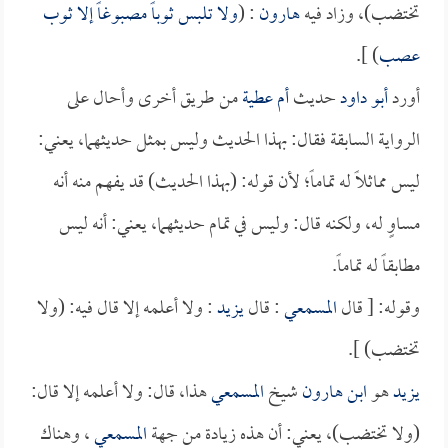
تختضب)، وزاد فيه
هارون
: (
ولا تلبس ثوباً مصبوغاً إلا ثوب
عصب
) ].
أورد
أبو داود
حديث
أم عطية
من طريق أخرى وأحال على
الرواية السابقة فقال: بهذا الحديث وليس بمثل حديثهما، يعني:
ليس مماثلاً له تماماً؛ لأن قوله: (بهذا الحديث) قد يفهم منه أنه
مساوٍ له، ولكنه قال: وليس في تمام حديثهما، يعني: أنه ليس
مطابقاً له تماماً.
وقوله: [ قال
المسمعي
: قال
يزيد
: ولا أعلمه إلا قال فيه: (ولا
تختضب) ].
يزيد
هو
ابن هارون
شيخ
المسمعي
هذا، قال: ولا أعلمه إلا قال:
(ولا تختضب)، يعني: أن هذه زيادة من جهة
المسمعي
، وهناك