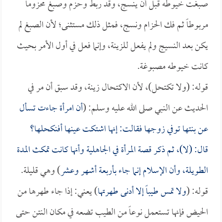
صبغت خيوطه قبل أن ينسج، وقد ربط وحزم وصبغ محزوماً
مربوطاً ثم فك الحزام ونسج، فمثل ذلك مستثنى؛ لأن الصبغ لم
يكن بعد النسيج ولم يفعل للزينة، وإنما فعل في أول الأمر بحيث
كانت خيوطه مصبوغة.
قوله: (ولا تكتحل)، لأن الاكتحال زينة، وقد سبق أن مر في
الحديث عن النبي صلى الله عليه وسلم: (
أن امرأة جاءت تسأل
عن بنتها توفي زوجها فقالت: إنها اشتكت عينها أفنكحلها؟
قال: (لا)، ثم ذكر قصة المرأة في الجاهلية وأنها كانت تمكث المدة
الطويلة، وأن الإسلام إنما جاء بأربعة أشهر وعشر
) وهي قليلة.
قوله: (
ولا تمس طيباً إلا أدنى طهرتها
) يعني: إذا جاء طهرها من
الحيض فإنها تستعمل نوعاً من الطيب تضعه في مكان النتن حتى