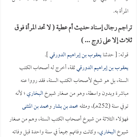
المرأة به.
تراجم رجال إسناد حديث أم عطية ( لا تحد المرأة فوق
ثلاث إلا على زوج ... )
قوله: [ حدثنا
يعقوب بن إبراهيم الدورقي
].
يعقوب بن إبراهيم الدورقي
ثقة، أخرج له أصحاب الكتب
الستة، بل هو شيخ لأصحاب الكتب الستة، فقد رووا عنه
مباشرة وبدون واسطة، وهو من صغار شيوخ
البخاري
؛ لأنه
توفي سنة (252هـ)، ومثله
محمد بن بشار
و
محمد بن المثنى
فهؤلاء الثلاثة من شيوخ أصحاب الكتب الستة، وهم من صغار
شيوخ
البخاري
، وكانت وفاتهم جميعاً في سنة واحدة قبل وفاته