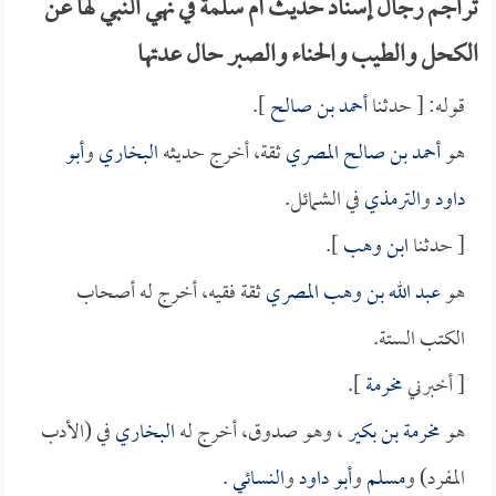
تراجم رجال إسناد حديث أم سلمة في نهي النبي لها عن
الكحل والطيب والحناء والصبر حال عدتها
قوله: [ حدثنا
أحمد بن صالح
].
هو
أحمد بن صالح المصري
ثقة، أخرج حديثه
البخاري
و
أبو
داود
و
الترمذي
في الشمائل.
[ حدثنا
ابن وهب
].
هو
عبد الله بن وهب المصري
ثقة فقيه، أخرج له أصحاب
الكتب الستة.
[ أخبرني
مخرمة
].
هو
مخرمة بن بكير
، وهو صدوق، أخرج له
البخاري
في (الأدب
المفرد) و
مسلم
و
أبو داود
و
النسائي
.