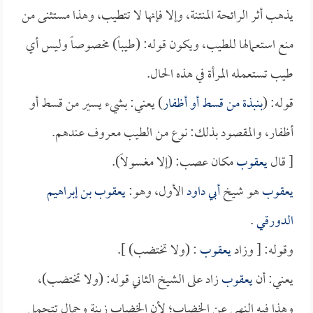
يذهب أثر الرائحة المنتنة، وإلا فإنها لا تتطيب، وهذا مستثنى من
منع استعمالها للطيب، ويكون قوله: (طيباً) مخصوصاً وليس أي
طيب تستعمله المرأة في هذه الحال.
قوله: (
بنبذة من قسط أو أظفار
) يعني: بشيء يسير من قسط أو
أظفار، والمقصود بذلك: نوع من الطيب معروف عندهم.
[ قال
يعقوب
مكان عصب: (إلا مغسولاً).
يعقوب
هو شيخ
أبي داود
الأول، وهو:
يعقوب بن إبراهيم
الدورقي
.
وقوله: [ وزاد
يعقوب
: (ولا تختضب) ].
يعني: أن
يعقوب
زاد على الشيخ الثاني قوله: (ولا تختضب)،
وهذا فيه النهي عن الخضاب؛ لأن الخضاب زينة وجمال تتجمل