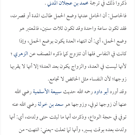
ذكروا ذلك في ترجمة
محمد بن عجلان المدني
.
فالحاصل: أن الحامل عدتها وضع الحمل طالت المدة أو قصرت،
فقد تكون ساعة واحدة وقد تكون ثلاث سنين، فالمعتبر هو
وضع الحمل، أي: أن انتهاء العدة يكون بوضع الحمل، وإذا
كانت في النفاس فلها أن تتزوج كما ذكره المصنف عن
الزهري
؛
لأنها ليست في العدة، والزواج يكون بعد العدة؛ إلا أنها لا يقربها
زوجها؛ لأن النفساء مثل الحائض لا تجامع.
وقد أورد
أبو داود
رحمه الله حديث
سبيعة الأسلمية
رضي الله
عنها أن زوجها توفي، وزوجها هو
سعد بن خولة
رضي الله عنه
توفي في حجة الوداع، وذكرت أنها ما لبثت حتى ولدت، أي: أنها
ولدت بعده بوقت يسير، وأنها لما تعلت -يعني: انتهت- من