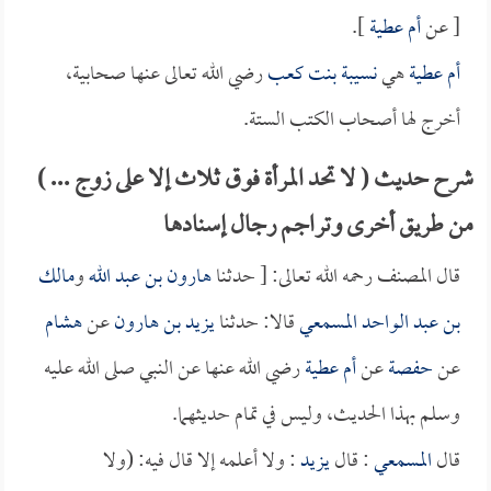
[ عن
أم عطية
].
أم عطية
هي
نسيبة بنت كعب
رضي الله تعالى عنها صحابية،
أخرج لها أصحاب الكتب الستة.
شرح حديث ( لا تحد المرأة فوق ثلاث إلا على زوج ... )
من طريق أخرى وتراجم رجال إسنادها
قال المصنف رحمه الله تعالى: [ حدثنا
هارون بن عبد الله
و
مالك
بن عبد الواحد المسمعي
قالا: حدثنا
يزيد بن هارون
عن
هشام
عن
حفصة
عن
أم عطية
رضي الله عنها عن النبي صلى الله عليه
وسلم بهذا الحديث، وليس في تمام حديثهما.
قال
المسمعي
: قال
يزيد
: ولا أعلمه إلا قال فيه: (ولا