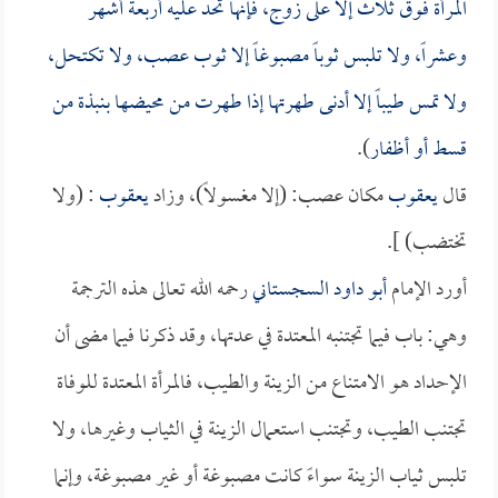
المرأة فوق ثلاث إلا على زوج، فإنها تحد عليه أربعة أشهر
وعشراً، ولا تلبس ثوباً مصبوغاً إلا ثوب عصب، ولا تكتحل،
ولا تمس طيباً إلا أدنى طهرتها إذا طهرت من محيضها بنبذة من
قسط أو أظفار
).
قال
يعقوب
مكان عصب: (إلا مغسولاً)، وزاد
يعقوب
: (ولا
تختضب) ].
أورد الإمام
أبو داود السجستاني
رحمه الله تعالى هذه الترجمة
وهي: باب فيما تجتنبه المعتدة في عدتها، وقد ذكرنا فيما مضى أن
الإحداد هو الامتناع من الزينة والطيب، فالمرأة المعتدة للوفاة
تجتنب الطيب، وتجتنب استعمال الزينة في الثياب وغيرها، ولا
تلبس ثياب الزينة سواءً كانت مصبوغة أو غير مصبوغة، وإنما