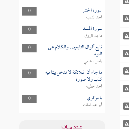
سورة الحشر
0
أحمد الديب
سورة المسد
0
ماجد فاروق
تابع أقوال التابعين , والكلام على
0
النوء
ياسر برهامي
ما جاء أن الملائكة لا تدخل بيتا فيه
0
كلب ولا صورة
أحمد حطيبة
يا مركزي
0
أبو عبد الملك
عدد مرات