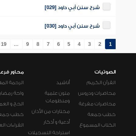
شرح سنن أبي داود [029]
شرح سنن أبي داود [030]
19
...
9
8
7
6
5
4
3
2
1
الصوتيات
محاور فرع
القرآن الكريم
أناشيد
الرحمة المه
محاضرات ودروس
متون علمية
واحة رمضان
ومنظومات
محاضرات مفرغة
الحج و العم
مختارات من الأذان
خطب جمعة
خطب جمع
أدعية و أذكار
الكتاب المسموع
القراءات ال
استراحة التسجيلات