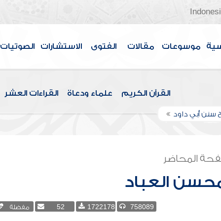
Indones
سية
موسوعات
مقالات
الفتوى
الاستشارات
الصوتيات
القرآن الكريم
علماء ودعاة
القراءات العشر
 سنن أبي داود
حة المحاضر
محسن العباد
758089
1722178
52
مفضلة