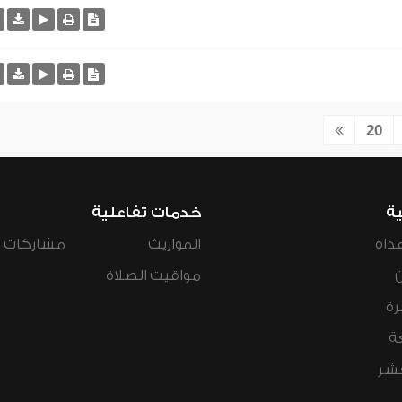
20
ية
خدمات تفاعلية
داة
المواريث
مشاركات ال
مواقيت الصلاة
رة
ة
عشر