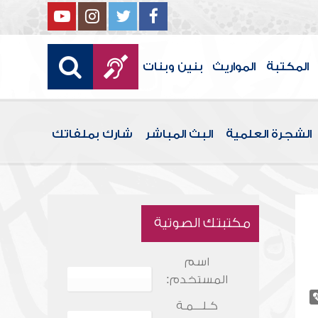
المكتبة
المواريث
بنين وبنات
الشجرة العلمية
البث المباشر
شارك بملفاتك
مكتبتك الصوتية
اسم
المستخدم:
كـلـــمـة