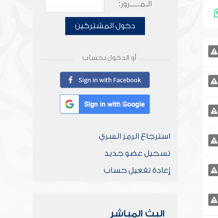
الـمـــــرور:
دخول المشتركين
أو الدخول بحساب
استرجاع الرمز السري
تسجيل عضو جديد
إعادة تفعيل حساب
البث المباشر