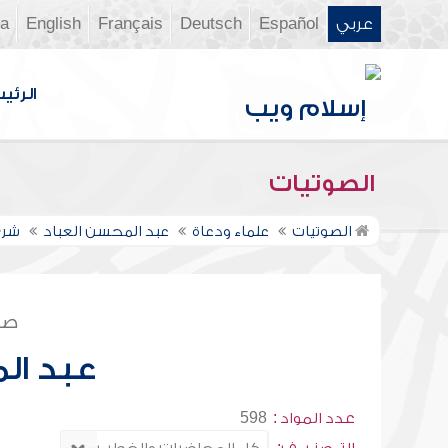
عربي
Español
Deutsch
Français
English
ia
الرئي
الصوتيات
الصوتيات
علماء ودعاة
عبد المحسن العباد
شرح
صف
عبد ال
عدد المواد :
598