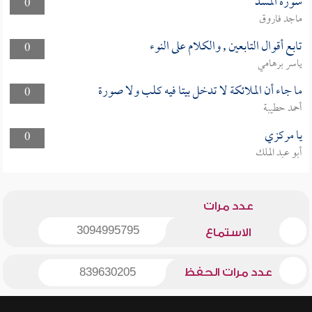
سورة المسد
0
ماجد فاروق
تابع أقوال التابعين , والكلام على النوء
0
ياسر برهامي
ما جاء أن الملائكة لا تدخل بيتا فيه كلب ولا صورة
0
أحمد حطيبة
يا مركزي
0
أبو عبد الملك
عدد مرات
3094995795
الاستماع
عدد مرات الحفظ
839630205