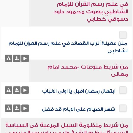
في علم رسم القرآن للإمام
الشاطبي بصوت محمود داود
دسوقي خطابي
متن عقيلة أتراب القصائد في علم رسم القرآن للإمام
الشاطبي
من شريط منوعات -محمد امام
معالى
ابتهال رمضان اقبل يا اولى الالباب
شهر الصيام على الايام قد فضل
من شريط منظومة السبل المرعية فى السياسة
الشرعية - نظم الشيخ وليد بن إدريس المنيسى