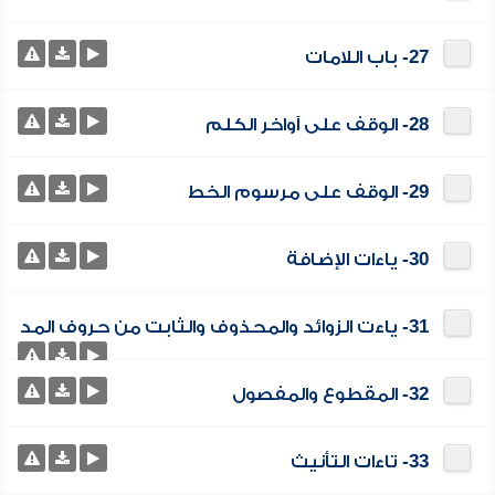
27- باب اللامات
28- الوقف على آواخر الكلم
29- الوقف على مرسوم الخط
30- ياءات الإضافة
31- ياءت الزوائد والمحذوف والثابت من حروف المد
32- المقطوع والمفصول
33- تاءات التأنيث