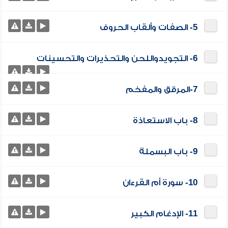
5- الصفات وألقاب الحروف
6- التجويدواللحن والتحذيرات والتحسينات
7-المرقق والمفخم
8- باب الاستعاذة
9- باب البسملة
10- سورة أم القرءان
11- الإدغام الكبير