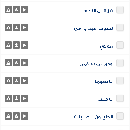
فز قبل الندم
لسوف أعود يا أمي
مولاي
ودي لي سلامي
يا نجوما
يا قلب
الطيبون للطيبات