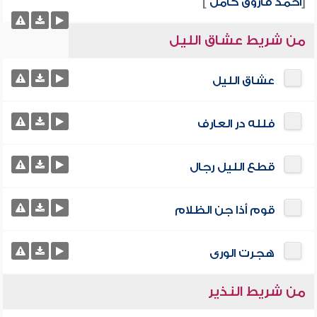
[
أحمد فاروق كامل
]
من شريط عشاق الليل
عشاق الليل
فلله در العارف
قطع الليل رجال
قوم أذا جن الظلام
هجرت الورى
من شريط النذير