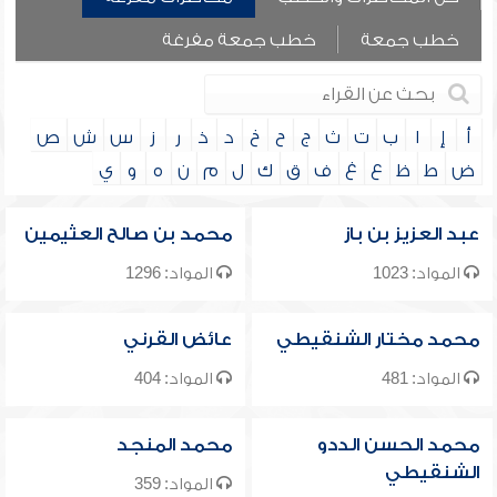
خطب جمعة
خطب جمعة مفرغة
أ
إ
ا
ب
ت
ث
ج
ح
خ
د
ذ
ر
ز
س
ش
ص
ض
ط
ظ
ع
غ
ف
ق
ك
ل
م
ن
ه
و
ي
عبد العزيز بن باز
محمد بن صالح العثيمين
المواد: 1023
المواد: 1296
محمد مختار الشنقيطي
عائض القرني
المواد: 481
المواد: 404
محمد الحسن الددو
محمد المنجد
الشنقيطي
المواد: 359