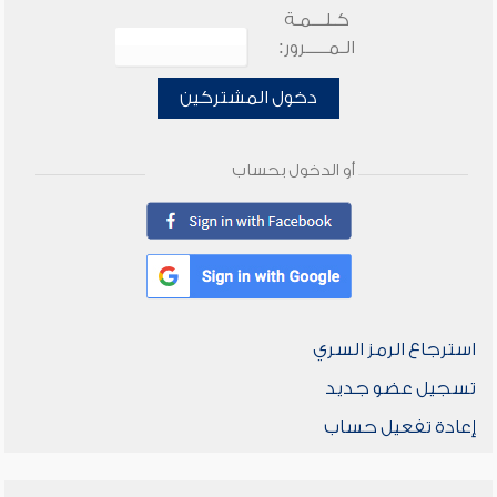
كـلـــمـة
الـمـــــرور:
دخول المشتركين
أو الدخول بحساب
استرجاع الرمز السري
تسجيل عضو جديد
إعادة تفعيل حساب