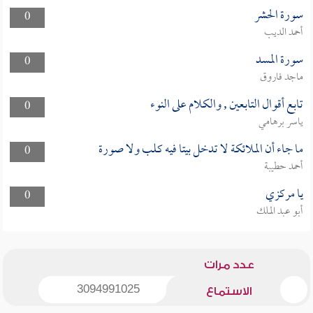
سورة الحشر
0
أحمد الديب
سورة المسد
0
ماجد فاروق
تابع أقوال التابعين , والكلام على النوء
0
ياسر برهامي
ما جاء أن الملائكة لا تدخل بيتا فيه كلب ولا صورة
0
أحمد حطيبة
يا مركزي
0
أبو عبد الملك
عدد مرات
3094991025
الاستماع