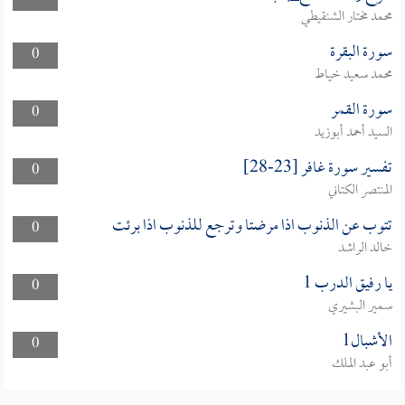
محمد مختار الشنقيطي
سورة البقرة
0
محمد سعيد خياط
سورة القمر
0
السيد أحمد أبوزيد
تفسير سورة غافر [23-28]
0
المنتصر الكتاني
تتوب عن الذنوب اذا مرضتا وترجع للذنوب اذا برئت
0
خالد الراشد
يا رفيق الدرب 1
0
سمير البشيري
الأشبال1
0
أبو عبد الملك