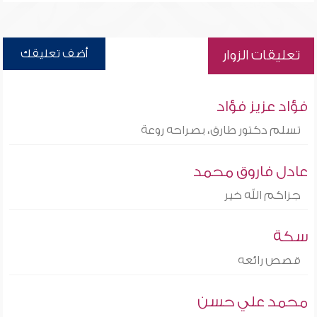
أضف تعليقك
تعليقات الزوار
فؤاد عزيز فؤاد
تسلم دكتور طارق، بصراحه روعة
عادل فاروق محمد
جزاكم الله خير
سكة
قصص رائعه
محمد علي حسن