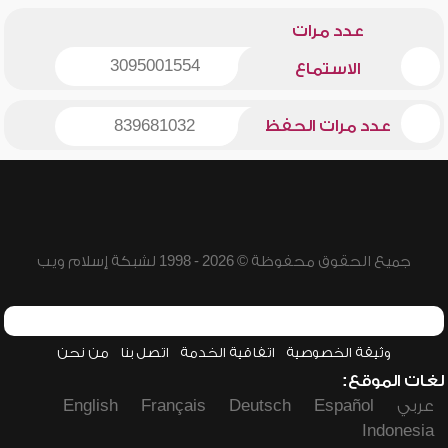
عدد مرات
3095001554
الاستماع
عدد مرات الحفظ
839681032
جميع الحقوق محفوظة © 2026 - 1998 لشبكة إسلام ويب
وثيقة الخصوصية
اتفاقية الخدمة
اتصل بنا
من نحن
لغات الموقع:
عربي
Español
Deutsch
Français
English
Indonesia