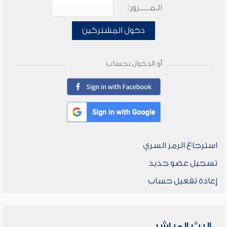
الـمـــــرور:
دخول المشتركين
أو الدخول بحساب
استرجاع الرمز السري
تسجيل عضو جديد
إعادة تفعيل حساب
البث المباشر