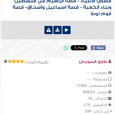
قصص الأنبياء - قصة ابراهيم في فلسطين
وبناء الكعبة - قصة اسماعيل واسحاق- قصة
قوم لوط
طارق السويدان
تقييم المادة:
معلومات : ---
ملحوظة : ---
المستمعين : 77959
التنزيل : 389019
الرسائل : 58
المقيميّن : 179
في خزائن : 208