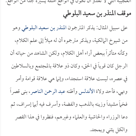
العجيبة التي لا تعدو أن تكون في الواقع أمثلة يسيرة جداً من الواقع.
موقف المنذر بن سعيد البلوطي
على سبيل المثال: يذكر المترجمون
المنذر بن سعيد البلوطي
وهو
من شيوخ المالكية، ويذكر مترجموه أن له ميلاً إلى علم الكلام،
وكأنه متأثراً ببعض أراء أهل الكلام، ولكن الشاهد من حياته أن
الرجل كان قوياً في الحق، وكان ذو علاقة بالمجتمع وبالسلاطين
في عصره، ليست علاقة استجداء، وإنما هي علاقة قوامة وأمر
ونهي، فأحد ولاة
الأندلس
وأظنه
عبد الرحمن الناصر
، بنى قصراً
فخماً مشيداً وزينه بالذهب والفضة، وأسرف فيه أيما إسراف، ثم
دعا الوزراء والحاشية والعلماء وغيرهم، فنظروا في هذا القصر
والكل يثني ويمجد.