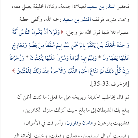
فحضر
المنذر بن سعيد
لصلاة الجمعة، وكان الخليفة يصلي معه،
وتحت منبره، فوقف
المنذر بن سعيد
رحمه الله، وألقى خطبة
عصماء تلا فيها قول الله عز وجل:
وَلَوْلا أَنْ يَكُونَ النَّاسُ أُمَّةً
وَاحِدَةً لَجَعَلْنَا لِمَنْ يَكْفُرُ بِالرَّحْمَنِ لِبُيُوتِهِمْ سُقُفاً مِنْ فِضَّةٍ وَمَعَارِجَ
عَلَيْهَا يَظْهَرُونَ
*
وَلِبُيُوتِهِمْ أَبْوَاباً وَسُرُراً عَلَيْهَا يَتَّكِئُونَ
*
وَزُخْرُفاً
وَإِنْ كُلُّ ذَلِكَ لَمَّا مَتَاعُ الْحَيَاةِ الدُّنْيَا وَالْآخِرَةُ عِنْدَ رَبِّكَ لِلْمُتَّقِينَ
[الزخرف:33-35].
ثم قال يخاطب الخليفة ويوبخه على ما فعل: ما كنت أظن أن
يبلغ بك الشيطان إلى ما بلغ حيث أنـزلك منـزل الكافرين،
فتشبهت بفرعون و
هامان
و
قارون
، وأسرفت في الأموال،
وضيعت أموال المسلمين، وفعلت وفعلت، وخنت الأمانة التي