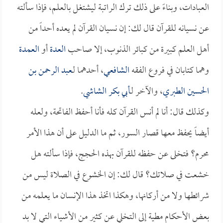
العبادات، وبناءً على ذلك ترك الراتبة ليشتغل بالعلم، فإذا سألته
عن نسيانه للقرآن قال لك: إن نسيان القرآن لم يعده أحداً من
أهل العلم كبيرة من كبائر الذنوب، إلا صاحب
العدة
أو
العمدة
وهما كتابان في فروع الفقه
الشافعي
، أحدهما لـ
عبد الرحمن بن
الحسين الطبري
، والآخر لـ
أبي بكر الشاشي
.
وكذلك قال: أنا لم أنس القرآن كله فأنا أحفظ الفاتحة، ولعله
أيضاً يحفظ معها قصار السور، ثم ما الدليل على أن هذا الأمر
محرم؟ فتخلى عن حفظه للقرآن بهذه الحجج، فإذا سألته هل
خشعت في صلاتك؟ قال لك: إن الخشوع في الصلاة ليس من
شرائطها ولا من أركانها، وهكذا اتخذ هذا الإنسان ما يعلمه من
بعض الأحكام مطية إلى التخلي عن كثير من الأشياء التي لا بد