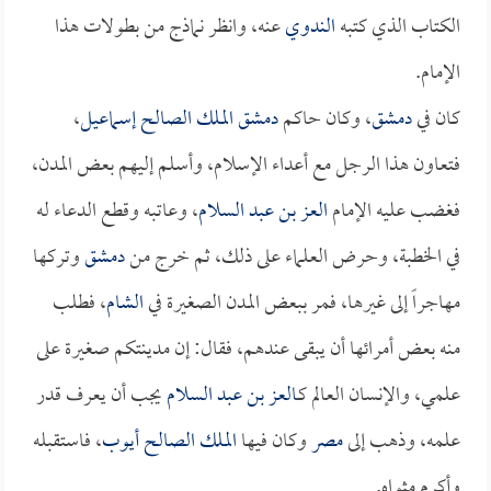
الكتاب الذي كتبه
الندوي
عنه، وانظر نماذج من بطولات هذا
الإمام.
كان في
دمشق
، وكان حاكم
دمشق
الملك الصالح إسماعيل
،
فتعاون هذا الرجل مع أعداء الإسلام، وأسلم إليهم بعض المدن،
فغضب عليه الإمام
العز بن عبد السلام
، وعاتبه وقطع الدعاء له
في الخطبة، وحرض العلماء على ذلك، ثم خرج من
دمشق
وتركها
مهاجراً إلى غيرها، فمر ببعض المدن الصغيرة في
الشام
، فطلب
منه بعض أمرائها أن يبقى عندهم، فقال: إن مدينتكم صغيرة على
علمي، والإنسان العالم كـ
العز بن عبد السلام
يجب أن يعرف قدر
علمه، وذهب إلى
مصر
وكان فيها
الملك الصالح أيوب
، فاستقبله
وأكرم مثواه.