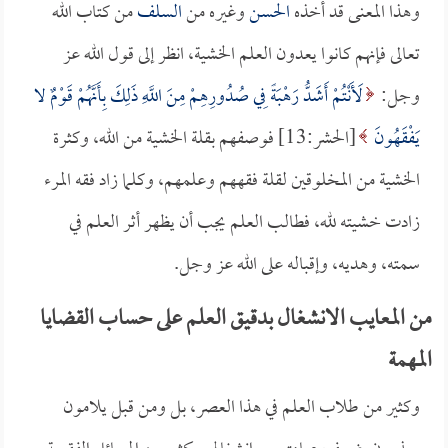
وهذا المعنى قد أخذه
الحسن
وغيره من
السلف
من كتاب الله
تعالى فإنهم كانوا يعدون العلم الخشية، انظر إلى قول الله عز
وجل:
لَأَنْتُمْ أَشَدُّ رَهْبَةً فِي صُدُورِهِمْ مِنَ اللَّهِ ذَلِكَ بِأَنَّهُمْ قَوْمٌ لا
يَفْقَهُونَ
[الحشر:13] فوصفهم بقلة الخشية من الله، وكثرة
الخشية من المخلوقين لقلة فقههم وعلمهم، وكلما زاد فقه المرء
زادت خشيته لله، فطالب العلم يجب أن يظهر أثر العلم في
سمته، وهديه، وإقباله على الله عز وجل.
من المعايب الانشغال بدقيق العلم على حساب القضايا
المهمة
وكثير من طلاب العلم في هذا العصر، بل ومن قبل يلامون