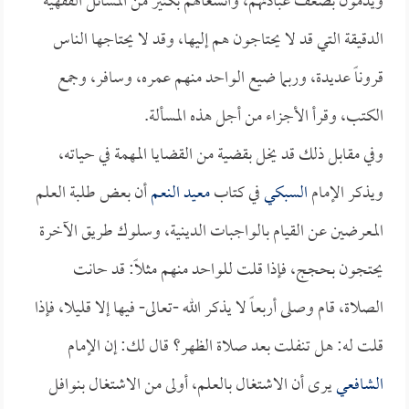
ويذمون بضعف عبادتهم، وانشغالهم بكثير من المسائل الفقهية
الدقيقة التي قد لا يحتاجون هم إليها، وقد لا يحتاجها الناس
قروناً عديدة، وربما ضيع الواحد منهم عمره، وسافر، وجمع
الكتب، وقرأ الأجزاء من أجل هذه المسألة.
وفي مقابل ذلك قد يخل بقضية من القضايا المهمة في حياته،
ويذكر الإمام
السبكي
في كتاب
معيد النعم
أن بعض طلبة العلم
المعرضين عن القيام بالواجبات الدينية، وسلوك طريق الآخرة
يحتجون بحجج، فإذا قلت للواحد منهم مثلاً: قد حانت
الصلاة، قام وصلى أربعاً لا يذكر الله -تعالى- فيها إلا قليلا، فإذا
قلت له: هل تنفلت بعد صلاة الظهر؟ قال لك: إن الإمام
الشافعي
يرى أن الاشتغال بالعلم، أولى من الاشتغال بنوافل