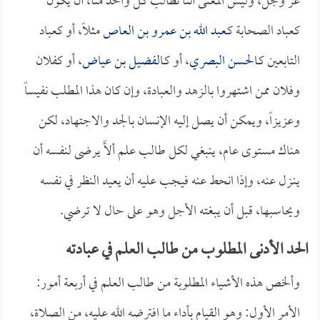
عز وجل، وليس المعنى أننا نطالب كل واحد منا، أن يكون
كعباد الصحابة كـ
عبد الله بن عمرو بن العاص
مثلاً، أو كعباد
التابعين كـ
الحسن البصري
، أو كـ
الفضيل بن عياض
، أو كفلان
وفلان ممن اشتهروا بالزهد والعبادة، وإن كان هذا المطلب نفيساً
وعزيزاً، ويمكن أن يصل إليه الإنسان بالجد والاجتهاد، لكن
هناك مستوى عام، ينبغي لكل طالب علم ألاَّ يرضى لنفسه أن
ينـزل عنه، وإذا انحط عنه فيجب عليه أن يعيد النظر في نفسه
ويحاسبها، قبل أن يبغته الأجل وهو على حال لا ترضي.
الحد الأدنى المطلوب من طالب العلم في عبادته
وألخص هذه الأشياء المطلوبة من طالب العلم في أربعة أمور:
الأمر الأول: وهو القيام بأداء ما افترضه الله عليه، من الصلاة،