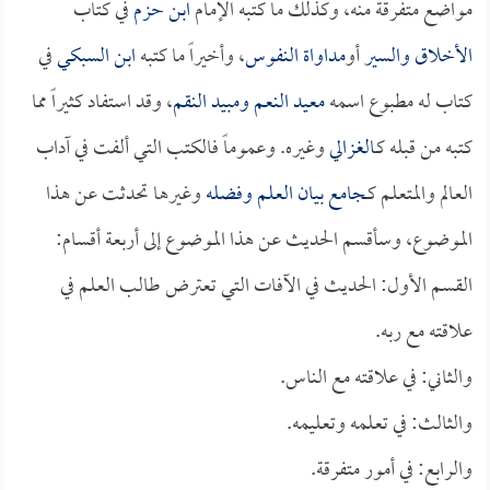
مواضع متفرقة منه، وكذلك ما كتبه الإمام
ابن حزم
في كتاب
الأخلاق والسير
أو
مداواة النفوس
، وأخيراً ما كتبه
ابن السبكي
في
كتاب له مطبوع اسمه
معيد النعم ومبيد النقم
، وقد استفاد كثيراً مما
كتبه من قبله كـ
الغزالي
وغيره. وعموماً فالكتب التي ألفت في آداب
العالم والمتعلم كـ
جامع بيان العلم وفضله
وغيرها تحدثت عن هذا
الموضوع، وسأقسم الحديث عن هذا الموضوع إلى أربعة أقسام:
القسم الأول: الحديث في الآفات التي تعترض طالب العلم في
علاقته مع ربه.
والثاني: في علاقته مع الناس.
والثالث: في تعلمه وتعليمه.
والرابع: في أمور متفرقة.