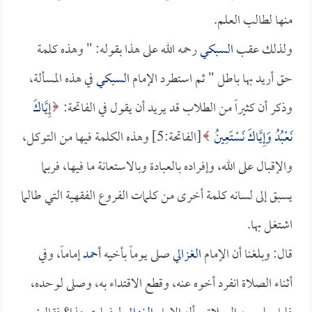
منها لطالب العلم.
ولذلك عقب
السبكي
رحمه الله على هذا بقوله: " وهذه كلمة
حق أريد بها باطل " ثم استطرد الإمام
السبكي
في هذه المسألة،
وذكر أن كثيراً من الطلاب قد يريد أن يقول في الفاتحة:
إِيَّاكَ
نَعْبُدُ وَإِيَّاكَ نَسْتَعِينُ
[الفاتحة:5] وهذه الكلمة فيها من التوكل،
والإقبال على الله، وإفراده بالعبادة وبالاستعانة ما فيها، فربما
يسبق إلى لسانه كلمة أخرى من كلمات الفروع الفقهية التي طالما
اشتغل بها.
قال: وبلغنا أن الإمام
الغزالي
صلى يوماً بأخيه
أحمد
إماماً، وفي
أثناء الصلاة انفرد أخوه عنه، وقطع الاقتداء به، وصلى لوحده،