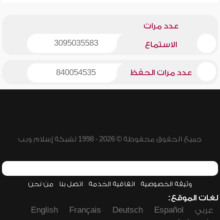
عدد مرات
3095035583
الاستماع
عدد مرات الحفظ
840054535
جميع الحقوق محفوظة © 2026 - 1998 لشبكة إسلام ويب
وثيقة الخصوصية
اتفاقية الخدمة
اتصل بنا
من نحن
لغات الموقع:
عربي
Español
Deutsch
Français
English