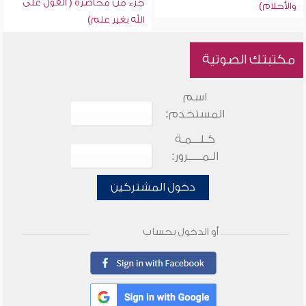
جزء من محاضرة ( القول على
والأحلام)
الله بغير علم)
مكتبتك الصوتية
اسم
المستخدم:
كـلـــمـة
الـمـــــرور:
دخول المشتركين
أو الدخول بحساب