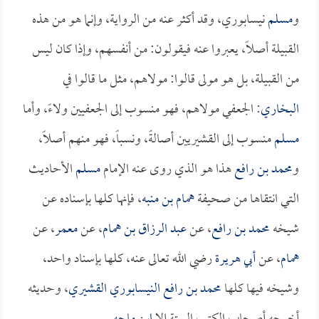
و
مسلم
نيسابوري، وقد أكثر عنه من الرواية، وإنما هو من هذه
القبيلة أصلاً، يعبروا عنه فيقولون: من أنفسهم، وإذا كان ليس
من القبيلة، بل هو مولى قالوا: مولاهم، مثل ما قالوا في
البخاري
: الجعفي مولاهم، فهو منسوب إلى الجعفيين ولاءً، وأما
مسلم
منسوب إلى القشيريين أصالةً، ونسباً، فهو منهم أصلاً،
و
محمد بن رافع
هذا هو الذي روى عنه الإمام
مسلم
الأحاديث
التي انتقاها من صحيفة
همام بن منبه
، فإنها كلها بإسناده عن
شيخه
محمد بن رافع
، عن
عبد الرزاق بن همام
، عن
معمر
، عن
همام
، عن
أبي هريرة
رضي الله تعالى عنه، كلها بإسناد واحد،
وشيخه فيها كلها
محمد بن رافع النيسابوري القشيري
، وحديثه