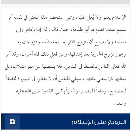
الإسلام يعلو ولا يُعلى عليه، وممن استحضر هذا المعنى في نفسه أم
سليم عندما تقدم لها أبو طلحة، حيث قالت له: إنك كافر وإني
مسلمة ولا يصلح أن يتزوج كافر بمسلمة، فأسلم فزوجت به.
ويجوز تزوج الجارية بعد إعتاقها، ومن فعل ذلك فله أجران، وقد أمر
الله تعالى الناس بالقسط في اليتامى، فلا ينقصها عن مهر مثيلاتها، بل
يعطيها كما يعطي مثلها. وينبغي للناس أن لا يغالوا في المهور؛ تحقيقاً
للمصالح، ودفعاً للمضار، وتأسياً بالنبي القدوة صلى الله عليه
وسلم.
التزويج على الإسلام