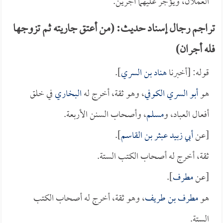
العملان، ويؤجر عليهما أجرين.
تراجم رجال إسناد حديث: (من أعتق جاريته ثم تزوجها
فله أجران)
قوله: [أخبرنا
هناد بن السري
].
هو
أبو السري الكوفي
، وهو ثقة، أخرج له
البخاري
في خلق
أفعال العباد، و
مسلم
، وأصحاب السنن الأربعة.
[عن
أبي زبيد عبثر بن القاسم
].
ثقة، أخرج له أصحاب الكتب الستة.
[عن
مطرف
].
هو
مطرف بن طريف
، وهو ثقة، أخرج له أصحاب الكتب
الستة.