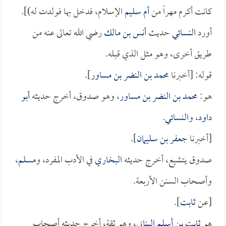
كانت أكرم مهراً من
أم سليم
الإسلام، فدخل بها فولدت له)].
أورد
النسائي
حديث
أنس بن مالك
رضي الله تعالى عنه من
طريق أخرى، وهو مثل الذي قبله.
قوله: [أخبرنا
محمد بن النضر بن مساور
].
هو:
محمد بن النضر بن مساور
، وهو صدوق، أخرج حديثه
أبو
داود
، و
النسائي
.
[أخبرنا
جعفر بن سليمان
].
صدوق يتشيع، أخرج حديثه
البخاري
في الأدب المفرد، و
مسلم
،
وأصحاب السنن الأربعة.
[عن
ثابت
].
هو
ثابت بن أسلم البناني
، وهو ثقة، أخرج حديثه أصحاب