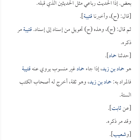
بعض. إذاً الحديث رباعي مثل الحديثين الذي قبله.
[قال: (ح)، وأخبرنا
قتيبة
].
ثم قال: (ح)، وهذه (ح) تحويل من إسناد إلى إسناد.
قتيبة
مر
ذكره.
[حدثنا
حماد
].
هو
حماد بن زيد
، إذا جاء
حماد
غير منسوب يروي عنه
قتيبة
فالمراد به:
حماد بن زيد
، وهو ثقة، أخرج له أصحاب الكتب
الستة.
[عن
ثابت
].
وقد مر ذكره.
[و
شعيب
].