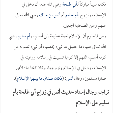
فكان سبباً مباركاً لـ
أبي طلحة
رضي الله عنه، أن دخل في
الإسلام، وتزوج بـ
أم سليم
أم
أنس بن مالك
رضي الله تعالى
عنهم وعن الصحابة أجمعين.
ومن المعلوم أن الإسلام نعمة عظيمة لمن أسلم، و
أم سليم
رضي
الله تعالى عنها، ما حصل لها شيء يخصها، أو شيء تتموله من
كونه أسلم، اللهم إلا كونها تسببت في إسلامه ورغبته في
الإسلام، ودخل في الإسلام وتزوجها، وكان كفئاً لها؛ لأنهما
صارا مسلمين، وقال
أنس
: (
فكان صداق ما بينهما الإسلام
).
تراجم رجال إسناد حديث أنس في زواج أبي طلحة بأم
سليم على الإسلام