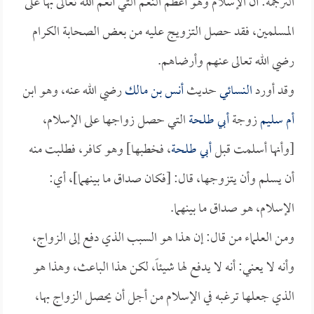
الترجمة: أن الإسلام وهو أعظم النعم التي أنعم الله تعالى بها على
المسلمين، فقد حصل التزويج عليه من بعض الصحابة الكرام
رضي الله تعالى عنهم وأرضاهم.
وقد أورد
النسائي
حديث
أنس بن مالك
رضي الله عنه، وهو ابن
أم سليم
زوجة
أبي طلحة
التي حصل زواجها على الإسلام،
[وأنها أسلمت قبل
أبي طلحة
، فخطبها] وهو كافر، فطلبت منه
أن يسلم وأن يتزوجها، قال: [فكان صداق ما بينهما]، أي:
الإسلام، هو صداق ما بينهما.
ومن العلماء من قال: إن هذا هو السبب الذي دفع إلى الزواج،
وأنه لا يعني: أنه لا يدفع لها شيئاً، لكن هذا الباعث، وهذا هو
الذي جعلها ترغبه في الإسلام من أجل أن يحصل الزواج بها،