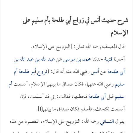
شرح حديث أنس في زواج أبي طلحة بأم سليم على
الإسلام
قال المصنف رحمه الله تعالى: [التزويج على الإسلام.
أخبرنا
قتيبة
حدثنا
محمد بن موسى
عن
عبد الله بن عبد الله بن
أبي طلحة
عن
أنس
رضي الله عنه أنه قال: (
تزوج
أبو طلحة
أم
سليم
رضي الله عنهما، فكان صداق ما بينهما الإسلام، أسلمت
أم
سليم
قبل
أبي طلحة
فخطبها، فقالت: إني قد أسلمت، فإن
أسلمت نكحتك، فأسلم فكان صداق ما بينهما)].
يقول
النسائي
رحمه الله: التزويج على الإسلام، المقصود من هذه