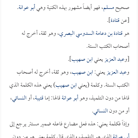
صحيح
مسلم
، فهو أيضاً مشهور بهذه الكنية وهي
أبو عوانة
.
[عن
قتادة
].
هو
قتادة بن دعامة السدوسي البصري
، وهو ثقة، أخرج له
أصحاب الكتب الستة.
[و
عبد العزيز
يعني
ابن صهيب
].
و
عبد العزيز
يعني:
ابن صهيب
، وهو ثقة، أخرج له أصحاب
الكتب الستة. وكلمة (يعني
ابن صهيب
) يعني هذه الكلمة الذي
قالها من دون التلميذ، وهو
أبو عوانة
قالها: إما
قتيبة
، أو
النسائي
،
أو من دون
النسائي
.
وإذاً فكلمة يعني: هذه فعل مضارع فاعله ضمير مستتر يرجع إلى
أبي عوانة
الذي هو التلميذ، والذي قال كلمة يعني هو من دون