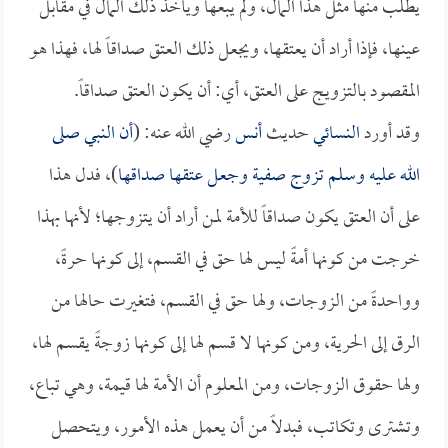
يطلب منها مثل هذا المال، ولم يبعها ويأخذ ذلك المال في مقابل
عينها، فإذا أراد أن يعتقها، ويجعل ذلك العتق صداقاً لها، فهذا هو
المقصود بالتزويج على العتق، أي: أن يكون العتق صداقاً.
وقد أورد
النسائي
حديث
أنس
رضي الله عنه: (
أن النبي صلى
الله عليه وسلم تزوج
صفية
وجعل عتقها صداقها
)، فدل هذا
على أن العتق يكون صداقاً للأمة لمن أراد أن يتزوجها؛ لأنها بهذا
خرجت من كونها أمةً ليس لها حق في القسم، إلى كونها حرةً،
وواحدةً من الزوجات، ولها حق في القسم، فتغيرت حالها من
الرق إلى الحرية، ومن كونها لا قسم لها إلى كونها زوجةً يقسم لها،
ولها حقوق الزوجات، ومن المعلوم أن الأمة لها قيمة، وهي تباع،
وتشترى وتكاتب، فبدلاً من أن يعمل هذه الأمور، ويتحصل