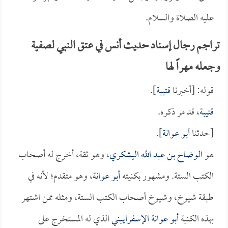
عليه الصلاة والسلام.
تراجم رجال إسناد حديث أنس في عتق النبي لصفية
وجعله مهراً لها
قوله: [أخبرنا
قتيبة
].
قتيبة
، قد مر ذكره.
[حدثنا
أبو عوانة
].
هو
الوضاح بن عبد الله اليشكري
، وهو ثقة، أخرج له أصحاب
الكتب الستة. ومشهور بكنيته
أبو عوانة
، وهو متقدم؛ لأنه في
طبقة شيوخ، وشيوخ أصحاب الكتب الستة، ومثله ممن اشتهر
بهذه الكنية
أبو عوانة الإسفراييني
الذي له المستخرج على