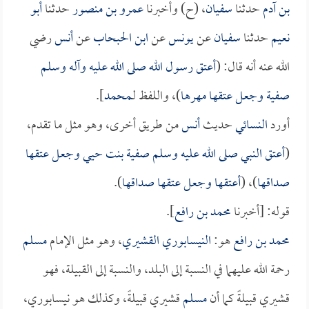
بن آدم
حدثنا
سفيان
، (ح) وأخبرنا
عمرو بن منصور
حدثنا
أبو
نعيم
حدثنا
سفيان
عن
يونس
عن
ابن الحبحاب
عن
أنس
رضي
الله عنه أنه قال: (
أعتق رسول الله صلى الله عليه وآله وسلم
صفية
وجعل عتقها مهرها
)، واللفظ لـ
محمد
].
أورد
النسائي
حديث
أنس
من طريق أخرى، وهو مثل ما تقدم،
(
أعتق النبي صلى الله عليه وسلم
صفية بنت حيي
وجعل عتقها
صداقها
)، (
أعتقها وجعل عتقها صداقها
).
قوله: [أخبرنا
محمد بن رافع
].
محمد بن رافع
هو:
النيسابوري القشيري
، وهو مثل الإمام
مسلم
رحمة الله عليهما في النسبة إلى البلد، والنسبة إلى القبيلة، فهو
قشيري قبيلةً كما أن
مسلم
قشيري قبيلةً، وكذلك هو نيسابوري،