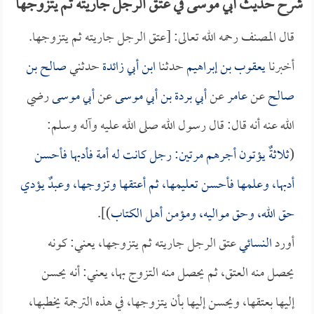
شرح حديث أبي موسى في عتق الرجل جاريته ثم يتزوجها
قال المصنف رحمه الله تعالى: [عتق الرجل جاريته ثم يتزوجها.
أخبرنا
يعقوب بن إبراهيم
حدثنا
ابن أبي زائدة
حدثني
صالح بن
صالح
عن
عامر
عن
أبي بردة بن أبي موسى
عن
أبي موسى
رضي
الله عنه أنه قال: قال رسول الله صلى الله عليه وآله وسلم:
(
ثلاثةٌ يؤتون أجرهم مرتين: رجل كانت له أمة فأدبها فأحسن
أدبها، وعلمها فأحسن تعليمها، ثم أعتقها وتزوجها، وعبدٌ يؤدي
حق الله، وحق مواليه، ومؤمن أهل الكتاب
)].
أورد
النسائي
عتق الرجل جاريته ثم يتزوجها، يعني: كونه
يحصل منه العتق، ثم يحصل منه التزوج بها، يعني: أنه يحسن
إليها بعتقها، ويحسن إليها بأن يتزوجها، في هذه الترجمة يخطبها،