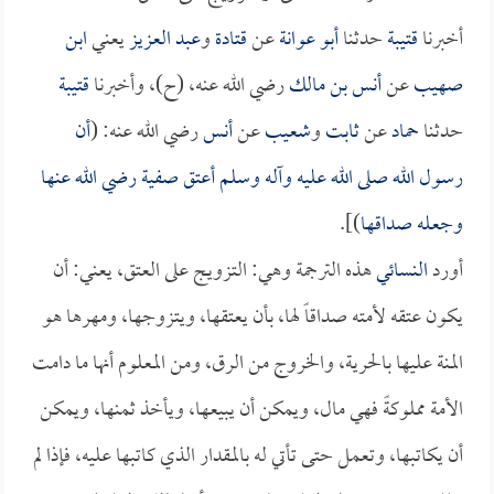
أخبرنا
قتيبة
حدثنا
أبو عوانة
عن
قتادة
و
عبد العزيز
يعني
ابن
صهيب
عن
أنس بن مالك
رضي الله عنه، (ح)، وأخبرنا
قتيبة
حدثنا
حماد
عن
ثابت
و
شعيب
عن
أنس
رضي الله عنه: (
أن
رسول الله صلى الله عليه وآله وسلم أعتق
صفية
رضي الله عنها
وجعله صداقها
)].
أورد
النسائي
هذه الترجمة وهي: التزويج على العتق، يعني: أن
يكون عتقه لأمته صداقاً لها، بأن يعتقها، ويتزوجها، ومهرها هو
المنة عليها بالحرية، والخروج من الرق، ومن المعلوم أنها ما دامت
الأمة مملوكةً فهي مال، ويمكن أن يبيعها، ويأخذ ثمنها، ويمكن
أن يكاتبها، وتعمل حتى تأتي له بالمقدار الذي كاتبها عليه، فإذا لم