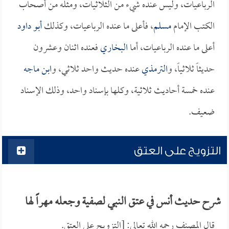
الرباعيات، وليس عنده شيء من الثلاثيات، ومثله من أصحاب
الكتب الإمام
مسلم
، فأعلى ما عنده الرباعيات، وكذلك
أبو داود
أعلى ما عنده الرباعيات، أما
البخاري
فعنده اثنان وعشرون
حديثاً ثلاثياً، و
الترمذي
عنده حديث واحد ثلاثي، و
ابن ماجه
عنده خمسة أحاديث ثلاثية، وكلها بإسناد واحد، وذلك الإسناد
ضعيف.
التزويج على العتق
شرح حديث أنس في عتق النبي لصفية وجعله مهراً لها
قال المصنف رحمه الله تعالى: [التزويج على العتق.