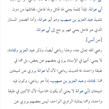
أبي عوانة
. فإذاً كلمة يعني لها قائل ولها فاعل، فقائلها من دون
تلميذ
عبد العزيز بن صهيب
وهو
أبو عوانة
، وأما الضمير المستتر
الذي هو فاعل يعني فهو يرجع إلى
أبي عوانة
.
[عن
أنس
].
رضي الله تعالى عنه، وهذا رباعي أيضاً، وذكر
عبد العزيز
و
قتادة
،
لا يعني: أنهما في الإسناد يروي بعضهم عن بعض، بل هما في
طبقة واحدة، فالحديث رباعي؛ لأن
أبا عوانة
يروي عن شيخين
هما:
قتادة
، و
عبد العزيز بن صهيب
، إذاً هو رباعي، وكون فيه
شيخان لـ
أبي عوانة
لا يعني أن يكون خماسياً؛ لأن الاثنين في طبقة
واحدة، وهما بمثابة الراوي الواحد، ليس بعضهم يروي عن