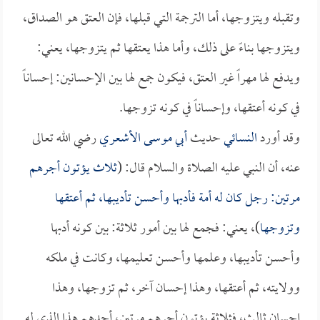
وتقبله ويتزوجها، أما الترجمة التي قبلها، فإن العتق هو الصداق،
ويتزوجها بناءً على ذلك، وأما هذا يعتقها ثم يتزوجها، يعني:
ويدفع لها مهراً غير العتق، فيكون جمع لها بين الإحسانين: إحساناً
في كونه أعتقها، وإحساناً في كونه تزوجها.
وقد أورد
النسائي
حديث
أبي موسى الأشعري
رضي الله تعالى
عنه، أن النبي عليه الصلاة والسلام قال: (
ثلاث يؤتون أجرهم
مرتين: رجل كان له أمة فأدبها وأحسن تأديبها، ثم أعتقها
وتزوجها
)، يعني: فجمع لها بين أمور ثلاثة: بين كونه أدبها
وأحسن تأديبها، وعلمها وأحسن تعليمها، وكانت في ملكه
وولايته، ثم أعتقها، وهذا إحسان آخر، ثم تزوجها، وهذا
إحسان ثالث، فثلاثة يؤتون أجرهم مرتين، أحدهم هذا الذي له