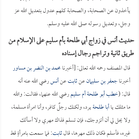
يأخذون عن الصحابة، والصحابة كلهم عدول بتعديل الله عز
وجل، وتعديل رسوله صلى الله عليه وسلم.
حديث أنس في زواج أبي طلحة بأم سليم على الإسلام من
طريق ثانية وتراجم رجال إسناده
قال المصنف رحمه الله تعالى: [أخبرنا
محمد بن النضر بن مساور
أخبرنا
جعفر بن سليمان
عن
ثابت
عن
أنس
رضي الله عنه أنه
قال: (
خطب
أبو طلحة
أم سليم
رضي الله عنهما، فقالت: والله
ما مثلك يا
أبا طلحة
يرد، ولكنك رجلٌ كافر، وأنا امرأة مسلمة،
ولا يحل لي أن أتزوجك، فإن تسلم فذاك مهري ولا أسألك
غيره، فأسلم فكان ذلك مهرها، قال
ثابت
: فما سمعت بامرأةٍ قط