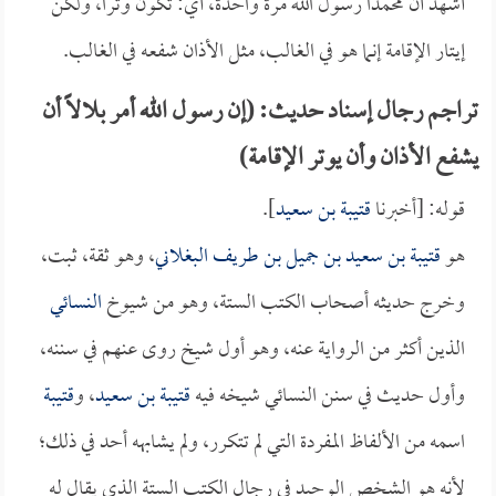
أشهد أن محمداً رسول الله مرة واحدة، أي: تكون وتراً، ولكن
إيتار الإقامة إنما هو في الغالب، مثل الأذان شفعه في الغالب.
تراجم رجال إسناد حديث: (إن رسول الله أمر بلالاً أن
يشفع الأذان وأن يوتر الإقامة)
قوله: [أخبرنا
قتيبة بن سعيد
].
هو
قتيبة بن سعيد بن جميل بن طريف البغلاني
، وهو ثقة، ثبت،
وخرج حديثه أصحاب الكتب الستة، وهو من شيوخ
النسائي
الذين أكثر من الرواية عنه، وهو أول شيخ روى عنهم في سننه،
وأول حديث في سنن النسائي شيخه فيه
قتيبة بن سعيد
، و
قتيبة
اسمه من الألفاظ المفردة التي لم تتكرر، ولم يشابهه أحد في ذلك؛
لأنه هو الشخص الوحيد في رجال الكتب الستة الذي يقال له