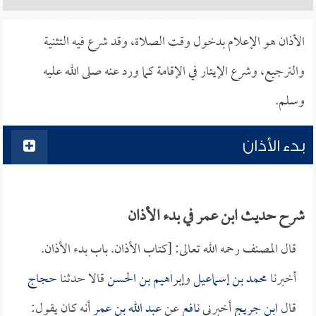
الأذان هو الإعلام بدخول وقت الصلاة، وقد شرع فيه التثنية
والترجيع، وشرع الإيتار في الإقامة كما ورد عنه صلى الله عليه
وسلم.
بدء الأذان
شرح حديث ابن عمر في بدء الأذان
قال المصنف رحمه الله تعالى: [كتاب الأذان. باب بدء الأذان.
أخبرنا
محمد بن إسماعيل
و
إبراهيم بن الحسن
قالا حدثنا
حجاج
قال
ابن جريج
أخبرني
نافع
عن
عبد الله بن عمر
أنه كان يقول: