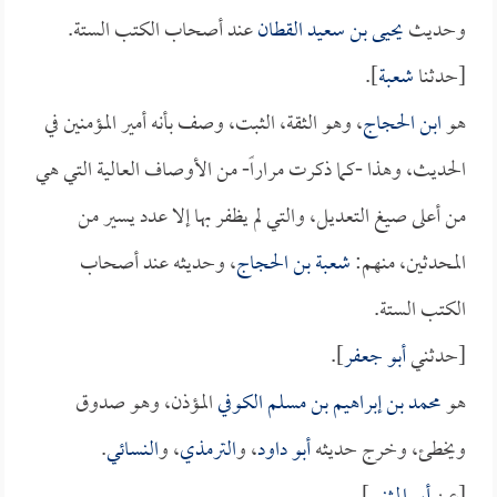
وحديث
يحيى بن سعيد القطان
عند أصحاب الكتب الستة.
[حدثنا
شعبة
].
هو
ابن الحجاج
، وهو الثقة، الثبت، وصف بأنه أمير المؤمنين في
الحديث، وهذا -كما ذكرت مراراً- من الأوصاف العالية التي هي
من أعلى صيغ التعديل، والتي لم يظفر بها إلا عدد يسير من
المحدثين، منهم:
شعبة بن الحجاج
، وحديثه عند أصحاب
الكتب الستة.
[حدثني
أبو جعفر
].
هو
محمد بن إبراهيم بن مسلم الكوفي
المؤذن، وهو صدوق
ويخطئ، وخرج حديثه
أبو داود
، و
الترمذي
، و
النسائي
.