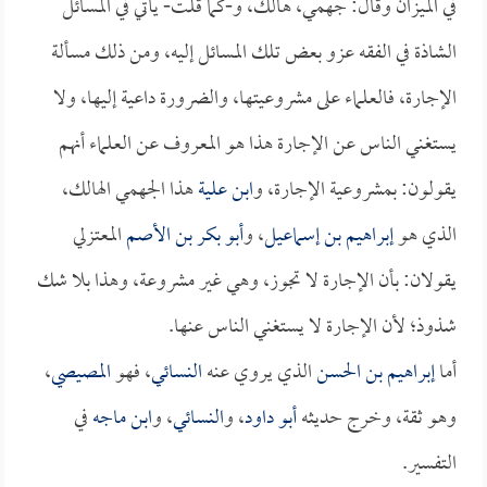
في الميزان وقال: جهمي، هالك، و-كما قلت- يأتي في المسائل
الشاذة في الفقه عزو بعض تلك المسائل إليه، ومن ذلك مسألة
الإجارة، فالعلماء على مشروعيتها، والضرورة داعية إليها، ولا
يستغني الناس عن الإجارة هذا هو المعروف عن العلماء أنهم
يقولون: بمشروعية الإجارة، و
ابن علية
هذا الجهمي الهالك،
الذي هو
إبراهيم بن إسماعيل
، و
أبو بكر بن الأصم
المعتزلي
يقولان: بأن الإجارة لا تجوز، وهي غير مشروعة، وهذا بلا شك
شذوذ؛ لأن الإجارة لا يستغني الناس عنها.
أما
إبراهيم بن الحسن
الذي يروي عنه
النسائي
، فهو
المصيصي
،
وهو ثقة، وخرج حديثه
أبو داود
، و
النسائي
، و
ابن ماجه
في
التفسير.