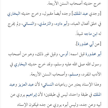
خرج حديثه أصحاب السنن الأربعة.
[وجدي
عبد الملك
] وجده أيضاً مقبول، وخرج حديثه
البخاري
في خلق أفعال العباد، و
أبو داود
، و
الترمذي
، و
النسائي
، ولم يخرج
له
ابن ماجه
شيئاً.
[عن
أبي محذورة
].
أبو محذورة
قيل اسمه:
أوس
، وقيل غير ذلك، وهو من أصحاب
رسول الله صلى الله عليه وسلم، وقد خرج حديثه
البخاري
في
الأدب المفرد، و
مسلم
، وأصحاب السنن الأربعة.
وهذا الإسناد يعتبر من رباعيات
النسائي
؛ لأن
عبد العزيز
و
عبد
الملك
في طبقة واحدة، ليس في طبقتين؛ لأن
إبراهيم
يروي عن
أبيه وعن جده، وليس أبوه يروي عن جده فيكون الإسناد