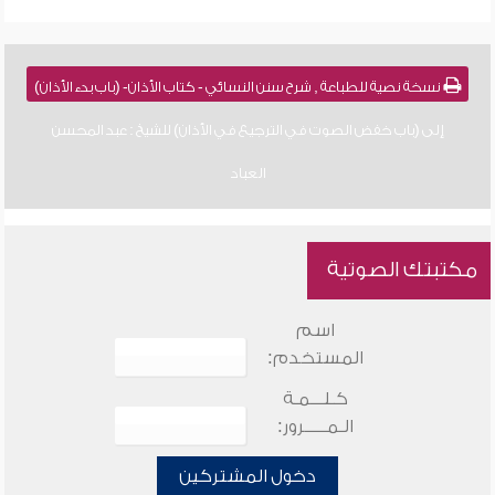
نسخة نصية للطباعة , شرح سنن النسائي - كتاب الأذان- (باب بدء الأذان)
إلى (باب خفض الصوت في الترجيع في الأذان) للشيخ : عبد المحسن
العباد
مكتبتك الصوتية
اسم
المستخدم:
كـلـــمـة
الـمـــــرور:
دخول المشتركين