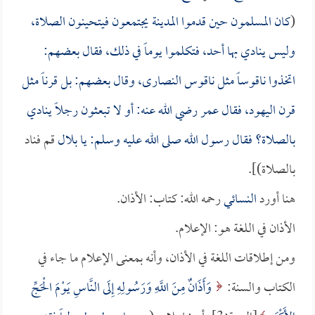
(
كان المسلمون حين قدموا المدينة يجتمعون فيتحينون الصلاة،
وليس ينادي بها أحد، فتكلموا يوماً في ذلك، فقال بعضهم:
اتخذوا ناقوساً مثل ناقوس النصارى، وقال بعضهم: بل قرناً مثل
قرن اليهود، فقال
عمر
رضي الله عنه: أو لا تبعثون رجلاً ينادي
بالصلاة؟ فقال رسول الله صلى الله عليه وسلم: يا
بلال
قم فناد
بالصلاة)].
هنا أورد
النسائي
رحمه الله: كتاب: الأذان.
الأذان في اللغة هو: الإعلام.
ومن إطلاقات اللغة في الأذان، وأنه بمعنى الإعلام ما جاء في
الكتاب والسنة:
وَأَذَانٌ مِنَ اللَّهِ وَرَسُولِهِ إِلَى النَّاسِ يَوْمَ الْحَجِّ