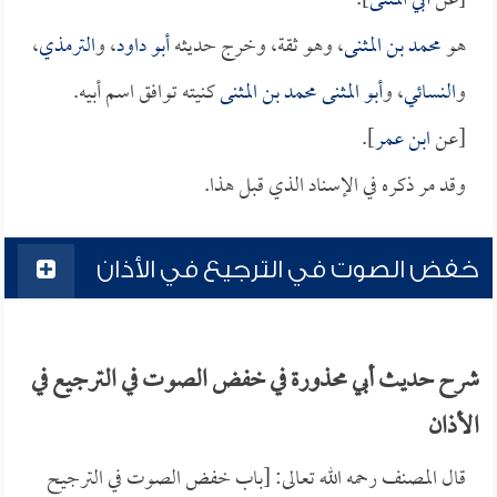
[عن
أبي المثنى
].
هو
محمد بن المثنى
، وهو ثقة، وخرج حديثه
أبو داود
، و
الترمذي
،
و
النسائي
، و
أبو المثنى محمد بن المثنى
كنيته توافق اسم أبيه.
[عن
ابن عمر
].
وقد مر ذكره في الإسناد الذي قبل هذا.
خفض الصوت في الترجيع في الأذان
شرح حديث أبي محذورة في خفض الصوت في الترجيع في
الأذان
قال المصنف رحمه الله تعالى: [باب خفض الصوت في الترجيح