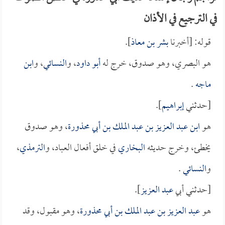
في الترجيع في الأذان
قوله: [أخبرنا
بشر بن معاذ
].
هو البصري، وهو صدوق، خرج له
أبو داود
، و
النسائي
، و
ابن
ماجه
.
[حدثني
إبراهيم
].
هو
ابن عبد العزيز بن عبد الملك بن أبي محذورة
، وهو صدوق
يخطئ، وخرج حديثه
البخاري
في خلق أفعال العباد، و
الترمذي
،
و
النسائي
.
[حدثني أبي
عبد العزيز
].
هو
عبد العزيز بن عبد الملك بن أبي محذورة
، وهو مقبول، وقد