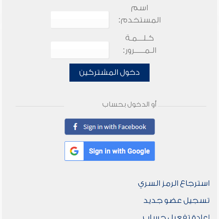
اسم
المستخدم:
كـلـــمـة
الـمـــــرور:
دخول المشتركين
أو الدخول بحساب
استرجاع الرمز السري
تسجيل عضو جديد
إعادة تفعيل حساب