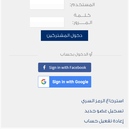
المستخدم:
كـلـــمـة
الـمـــــرور:
دخول المشتركين
أو الدخول بحساب
استرجاع الرمز السري
تسجيل عضو جديد
إعادة تفعيل حساب