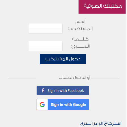
مكتبتك الصوتية
اسم
المستخدم:
كـلـــمـة
الـمـــــرور:
دخول المشتركين
أو الدخول بحساب
استرجاع الرمز السري