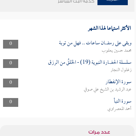
خدمة البث المباشر
الأكثر استماعا لهذا الشهر
وبقى على رمضان ساعات .. فهل من توبة
0
محمد حسين يعقوب
سلسلة الحضارة النبوية (19) - الخَلقُ من الرزق
0
زغلول النجار
سورة الإنفطار
0
عبد الرشيد بن الشيخ علي صوفي
سورة النبأ
0
أحمد المعصراوي
عدد مرات