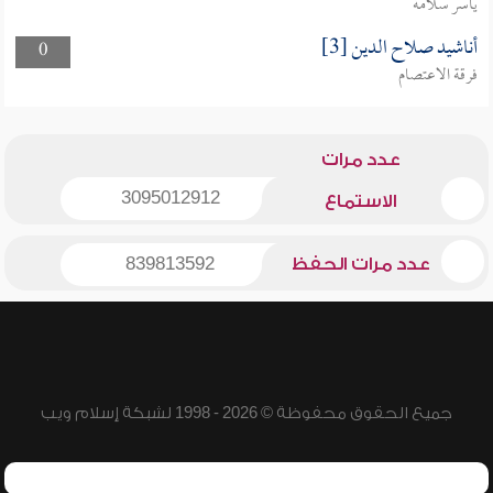
ياسر سلامة
أناشيد صلاح الدين [3]
0
فرقة الاعتصام
عدد مرات
3095012912
الاستماع
عدد مرات الحفظ
839813592
جميع الحقوق محفوظة © 2026 - 1998 لشبكة إسلام ويب