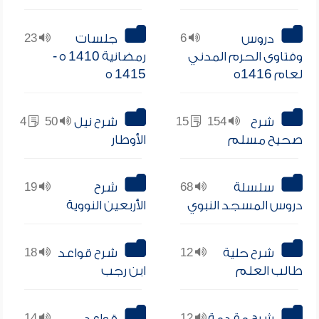
دروس
6
جلسات
23
وفتاوى الحرم المدني
رمضانية 1410 ه -
لعام 1416ه
1415 ه
شرح
154
15
شرح نيل
50
4
صحيح مسلم
الأوطار
سلسلة
68
شرح
19
دروس المسجد النبوي
الأربعين النووية
شرح حلية
12
شرح قواعد
18
طالب العلم
ابن رجب
شرح مقدمة
12
قواعد
14