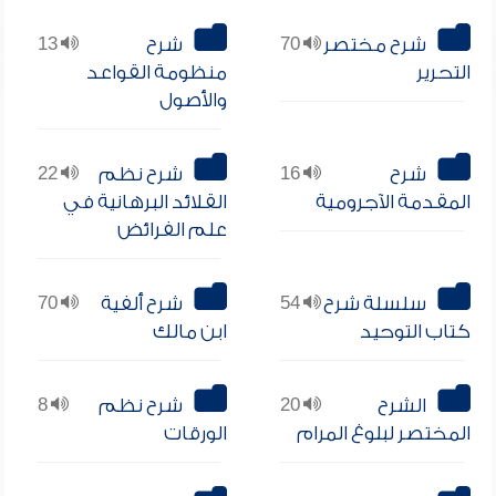
شرح مختصر
70
شرح
13
التحرير
منظومة القواعد
والأصول
شرح
16
شرح نظم
22
المقدمة الآجرومية
القلائد البرهانية في
علم الفرائض
سلسلة شرح
54
شرح ألفية
70
كتاب التوحيد
ابن مالك
الشرح
20
شرح نظم
8
المختصر لبلوغ المرام
الورقات