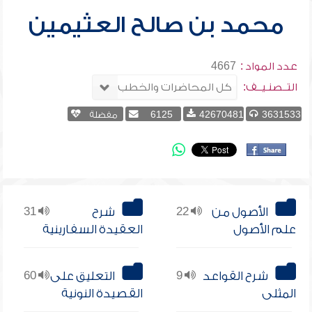
محمد بن صالح العثيمين
عدد المواد :
4667
التــصنـيــف:
3631533
42670481
6125
مفضلة
الأصول من
22
شرح
31
علم الأصول
العقيدة السفارينية
شرح القواعد
9
التعليق على
60
المثلى
القصيدة النونية