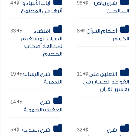
شرح رياض
96
آيات الأنبياء و
4
الصالحين
أثرها في المجتمع
أحكام القرآن
8
اقتضاء
33
الكريم
الصراط المستقيم
لمخالفة أصحاب
الجحيم
التعليق على
11
شرح الرسالة
19
القواعد الحسان في
التدمرية
تفسير القرآن
شرح
14
العقيدة الحموية
شرح
32
شرح مقدمة
5