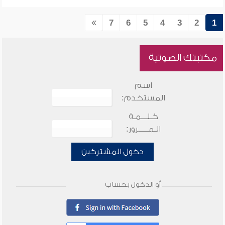
7
6
5
4
3
2
1
مكتبتك الصوتية
اسم
المستخدم:
كـلـــمـة
الـمـــــرور:
دخول المشتركين
أو الدخول بحساب