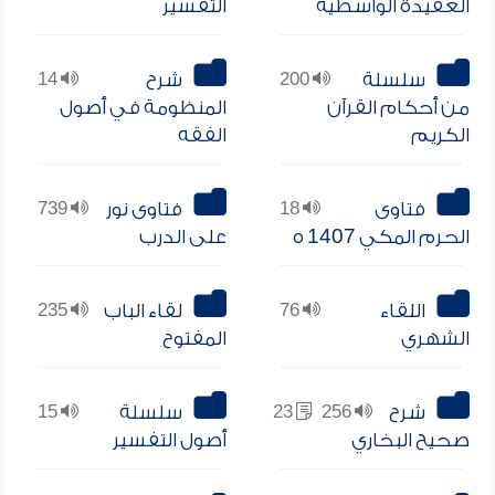
العقيدة الواسطية
التفسير
سلسلة
200
شرح
14
من أحكام القرآن
المنظومة في أصول
الكريم
الفقه
فتاوى
18
فتاوى نور
739
الحرم المكي 1407 ه
على الدرب
اللقاء
76
لقاء الباب
235
الشهري
المفتوح
شرح
256
23
سلسلة
15
صحيح البخاري
أصول التفسير