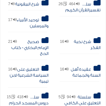
سلسلة
464
26
شرح البيقونية
7
تفسيرالقرآن الكريم
توحيد الأنبياء
17
والمرسلين
شرح نخبة
16
صحيح
21
الفكر
الإمام البخاري - كتاب
الحج
عقيدة أهل
16
التعليق على
16
السنة والجماعة
السياسة الشرعية لابن
تيمية
سلسلة
94
5
سلسلة
418
15
التعليق على الكافي
دروس المسجد الحرام