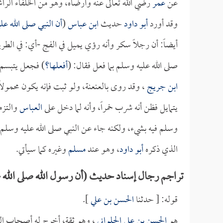
عن
عمر
رضي الله تعالى عنه وأرضاه، وهو من الخلفاء الراش
وقد أورد
أبو داود
حديث
ابن عباس
(
أن النبي صلى الله ع
أيضاً: أن رجلاً سكر وأنه رؤي يميل في الفج -أي: في ا
صلى الله عليه وسلم بما فعل فقال: (
أفعلها؟
) فجعل يتبسم
ابن جريج
، وقد روى بالعنعنة، ولو ثبت فإنه يكون محمولاً 
يتمايل فظن أنه شرب خمراً، وأنه لما دخل على
العباس
والتزمه
وسلم فيه بشيء، ولكنه جاء عن النبي صلى الله عليه وسلم 
الذي ذكره
أبو داود
، وهو عند
مسلم
وغيره كما سيأتي.
تراجم رجال إسناد حديث (أن رسول الله صلى الله عل
قوله: [ حدثنا
الحسن بن علي
].
هو
الحسن بن علي الحلواني
، وهو ثقة، أخرج له أصحاب ال