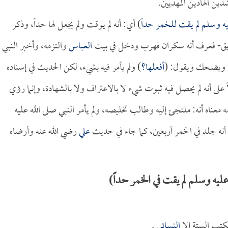
دين الهادين المهديين.
ليه وسلم لم يقت للخمر حداً
) أي: أنه لم يوقت ولم يجعل لها حداً، وذكر
لطريق- فعرف أنه سكران فهرب ودخل في بيت
العباس
والتزمه، وأخبر النبي
 ويضحك ويقول: (
أفعلها؟
) ولم يأمر فيه بشيء، لكن الحديث في إسناده
على أنه لم يحصل فيه ثبوت شيء لا بالاعتراف ولا بالشهادة، وإنما رؤي
 معناه أنه: ملتجئ إليه وطالب تخليصه، ولم يأمر النبي صلى الله عليه
أنه جلد في الخمر أربعين، كما جاء في حديث
علي
رضي الله عنه وأرضاه
يه وسلم لم يقت في الخمر حداً)
كتب الستة إلا
النسائي
.