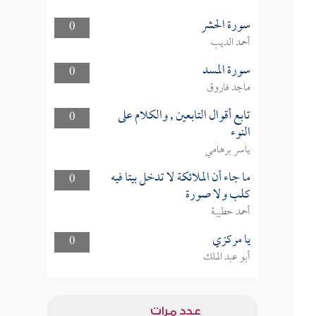
سورة الحشر
0
أحمد الديب
سورة المسد
0
ماجد فاروق
تابع أقوال التابعين , والكلام على
0
النوء
ياسر برهامي
ما جاء أن الملائكة لا تدخل بيتا فيه
0
كلب ولا صورة
أحمد حطيبة
يا مركزي
0
أبو عبد الملك
عدد مرات