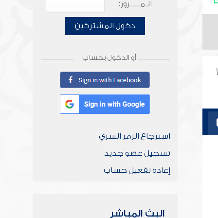
الـمـــــرور:
دخول المشتركين
أو الدخول بحساب
استرجاع الرمز السري
تسجيل عضو جديد
إعادة تفعيل حساب
البث المباشر