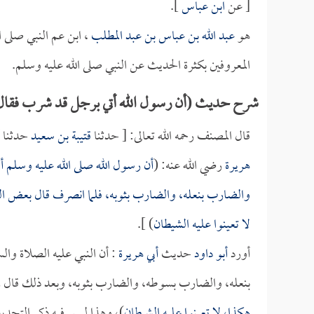
[ عن
ابن عباس
].
هو
عبد الله بن عباس بن عبد المطلب
، ابن عم النبي صلى ا
المعروفين بكثرة الحديث عن النبي صلى الله عليه وسلم.
شرح حديث (أن رسول الله أتي برجل قد شرب فقال:
قال المصنف رحمه الله تعالى: [ حدثنا
قتيبة بن سعيد
حدثنا
هريرة
رضي الله عنه: (
أن رسول الله صلى الله عليه وسلم 
والضارب بنعله، والضارب بثوبه، فلما انصرف قال بعض القو
لا تعينوا عليه الشيطان
) ].
أورد
أبو داود
حديث
أبي هريرة
: أن النبي عليه الصلاة وا
بنعله، والضارب بسوطه، والضارب بثوبه، وبعد ذلك قال رجل
هكذا، لا تعينوا عليه الشيطان
)، وهذا ليس فيه ذكر التحدي