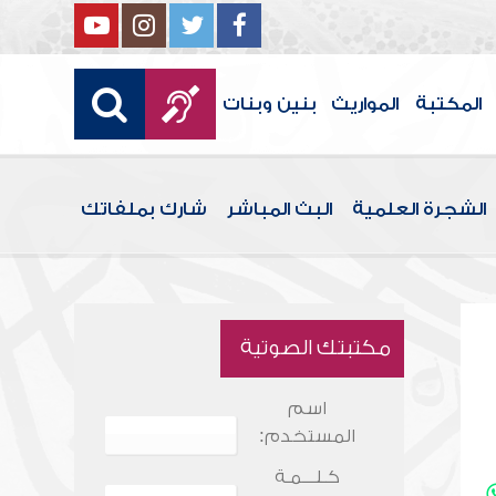
المكتبة
المواريث
بنين وبنات
الشجرة العلمية
البث المباشر
شارك بملفاتك
مكتبتك الصوتية
اسم
المستخدم:
كـلـــمـة