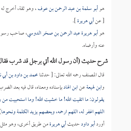
هو
أبو سلمة بن عبد الرحمن بن عوف
، وهو ثقة، أخرج له
[ عن
أبي هريرة
].
هو
أبو هريرة عبد الرحمن بن صخر الدوسي
، صاحب رسول ال
عنه وأرضاه.
شرح حديث (أن رسول الله أتي برجل قد شرب فقال
قال المصنف رحمه الله تعالى: [ حدثنا
محمد بن داود بن أبي ن
و
ابن لهيعة
عن
ابن الهاد
بإسناده ومعناه، قال فيه بعد الضرب
يقولون: ما اتقيت الله! ما خشيت الله! وما استحييت من ر
اللهم اغفر له، اللهم ارحمه، وبعضهم يزيد الكلمة ونحوها
.
أورد
أبو داود
حديث
أبي هريرة
من طريق أخرى، وهو مثل ال