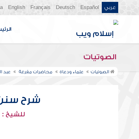
عربي
Español
Deutsch
Français
English
ia
الرئي
الصوتيات
الصوتيات
علماء ودعاة
محاضرات مفرغة
عبد ا
شرح سنن أب
للشيخ : 