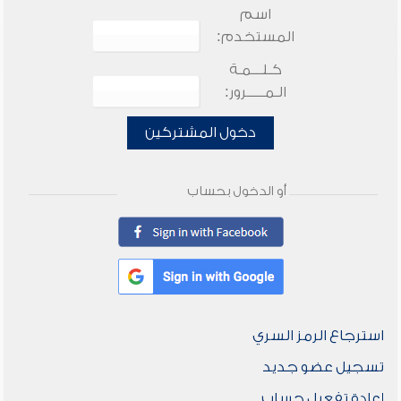
اسم
المستخدم:
كـلـــمـة
الـمـــــرور:
دخول المشتركين
أو الدخول بحساب
استرجاع الرمز السري
تسجيل عضو جديد
إعادة تفعيل حساب