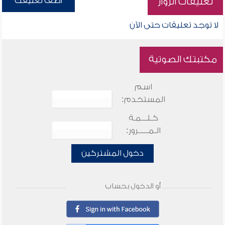
أضف تعليقك
تعليقات الزوار
لا توجد تعليقات حتى الآن
مكتبتك الصوتية
اسم
المستخدم:
كـلـــمـة
الـمـــــرور:
دخول المشتركين
أو الدخول بحساب