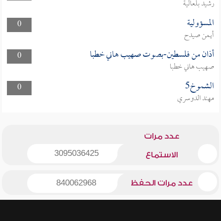
رشيد بلعالية
المسؤولية
0
أيمن صيدح
أذان من فلسطين-بصوت صهيب هاني خطبا
0
صهيب هاني خطبا
الشموخ5
0
مهند الدوسري
عدد مرات
3095036425
الاستماع
عدد مرات الحفظ
840062968