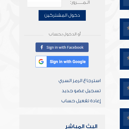
الـمـــــرور:
دخول المشتركين
أو الدخول بحساب
استرجاع الرمز السري
تسجيل عضو جديد
إعادة تفعيل حساب
البث المباشر