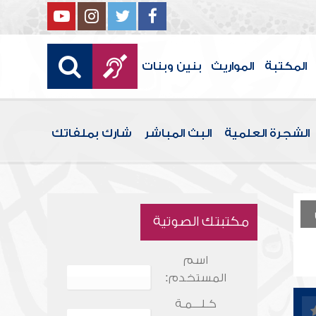
المكتبة
المواريث
بنين وبنات
الشجرة العلمية
البث المباشر
شارك بملفاتك
مكتبتك الصوتية
اسم
المستخدم:
كـلـــمـة