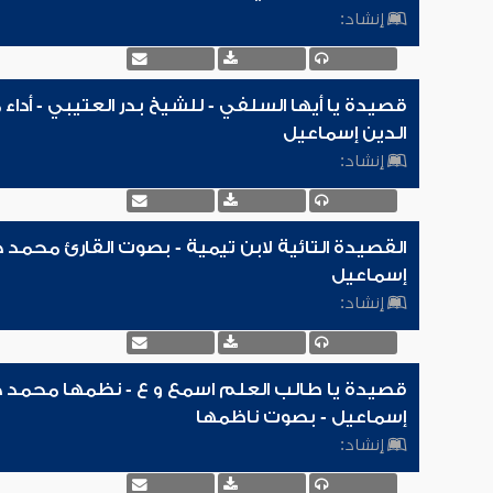
إنشاد:
قصيدة يا أيها السلفي - للشيخ بدر العتيبي - أدا
الدين إسماعيل
إنشاد:
القصيدة التائية لابن تيمية - بصوت القارئ محمد 
إسماعيل
إنشاد:
قصيدة يا طالب العلم اسمع و ع - نظمها محمد ح
إسماعيل - بصوت ناظمها
إنشاد: