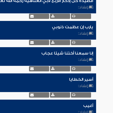
قصيدة خل إدكار الأربع لأبي العتاهية رحمه الله تع
إنشاد:
يارب إن عظمت ذنوبي
إنشاد:
إنا سمعنا أختنا شيئا عجاب
إنشاد:
أسير الخطايا
إنشاد:
أغيب
إنشاد: