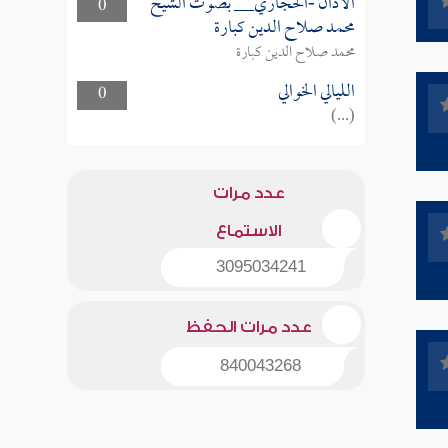
الأذان -الحجازي__ بصوت الشيخ
0
محمد صلاح الدين كبارة
محمد صلاح الدين كبارة
الليالي الخوالي
0
(...)
عدد مرات
الاستماع
3095034241
عدد مرات الحفظ
840043268