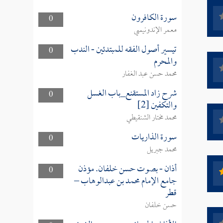
سورة الكافرون
0
معمر الإندونيسي
تيسير أصول الفقه للمبتدئين - الندب
0
والمحرم
محمد حسن عبد الغفار
شرح زاد المستقنع_باب الغسل
0
والتكفين [2]
محمد مختار الشنقيطي
سورة الذاريات
0
محمد جبريل
أذان - بصوت حسن خلفان. مؤذن
0
جامع الإمام محمد بن عبدالوهاب –
قطر
حسن خلفان