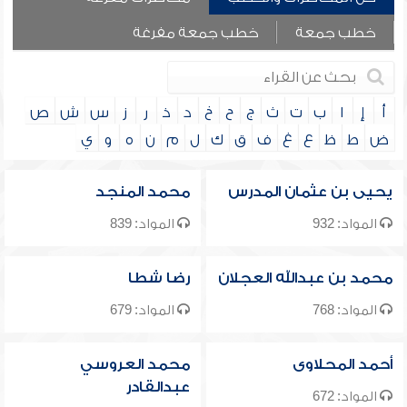
خطب جمعة
خطب جمعة مفرغة
أ
إ
ا
ب
ت
ث
ج
ح
خ
د
ذ
ر
ز
س
ش
ص
ض
ط
ظ
ع
غ
ف
ق
ك
ل
م
ن
ه
و
ي
يحيى بن عثمان المدرس
محمد المنجد
المواد: 932
المواد: 839
محمد بن عبدالله العجلان
رضا شطا
المواد: 768
المواد: 679
أحمد المحلاوى
محمد العروسي
عبدالقادر
المواد: 672