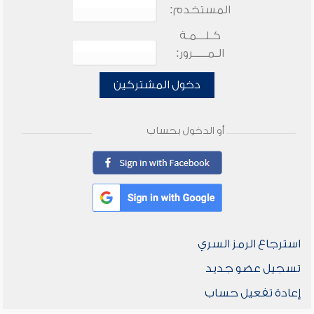
المستخدم:
كـلـــمـة
الـمـــــرور:
دخول المشتركين
أو الدخول بحساب
استرجاع الرمز السري
تسجيل عضو جديد
إعادة تفعيل حساب