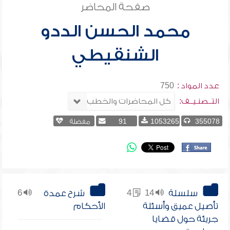
صفحة المحاضر
محمد الحسن الددو
الشنقيطي
عدد المواد :
750
التــصنـيــف:
355078
1053265
91
مفضلة
سلسلة
14
4
شرح عمدة
6
تأصيل عميق وأسئلة
الأحكام
جريئة حول قضايا