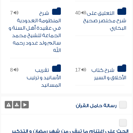
التعليق على
40
شرح
7
شرح مختصر صحيح
المنظومة العدودية
البخاري
في عقيدة أهل السنة و
الجماعة للشيخ محمد
سالم ولد عدود رحمه
الله
شرح كتاب
17
تقريب
8
الأخلاق و السير
الأسانيد و ترتيب
المسانيد
رسالة حامل القرآن
الحث على اغتنام ما تبقى من شهر رمضان و التذكير