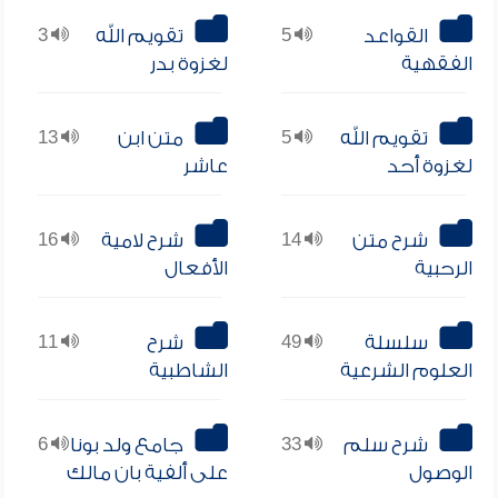
القواعد
5
تقويم الله
3
الفقهية
لغزوة بدر
تقويم الله
5
متن ابن
13
لغزوة أحد
عاشر
شرح متن
14
شرح لامية
16
الرحبية
الأفعال
سلسلة
49
شرح
11
العلوم الشرعية
الشاطبية
شرح سلم
33
جامع ولد بونا
6
الوصول
على ألفية بان مالك