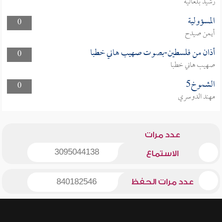
رشيد بلعالية
المسؤولية
0
أيمن صيدح
أذان من فلسطين-بصوت صهيب هاني خطبا
0
صهيب هاني خطبا
الشموخ5
0
مهند الدوسري
عدد مرات
3095044138
الاستماع
عدد مرات الحفظ
840182546