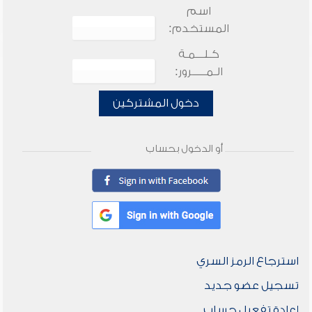
اسم
المستخدم:
كـلـــمـة
الـمـــــرور:
دخول المشتركين
أو الدخول بحساب
استرجاع الرمز السري
تسجيل عضو جديد
إعادة تفعيل حساب