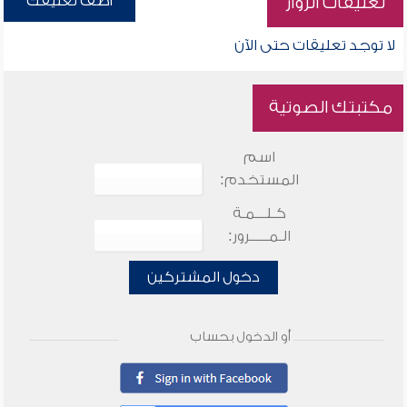
أضف تعليقك
تعليقات الزوار
لا توجد تعليقات حتى الآن
مكتبتك الصوتية
اسم
المستخدم:
كـلـــمـة
الـمـــــرور:
دخول المشتركين
أو الدخول بحساب