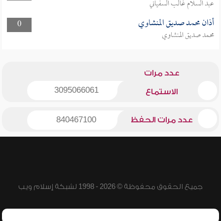
عبد السلام غالب السفياني
أذان محمد صديق المنشاوي
0
محمد صديق المنشاوي
عدد مرات
3095066061
الاستماع
عدد مرات الحفظ
840467100
جميع الحقوق محفوظة © 2026 - 1998 لشبكة إسلام ويب