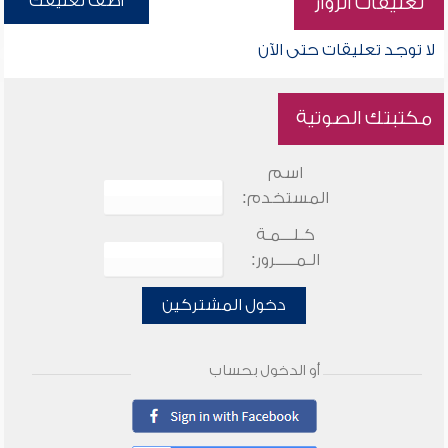
أضف تعليقك
تعليقات الزوار
لا توجد تعليقات حتى الآن
مكتبتك الصوتية
اسم
المستخدم:
كـلـــمـة
الـمـــــرور:
دخول المشتركين
أو الدخول بحساب