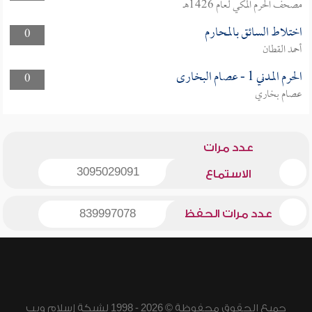
مصحف الحرم المكي لعام 1426هـ
اختلاط السائق بالمحارم
0
أحمد القطان
الحرم المدني 1 - عصام البخارى
0
عصام بخاري
عدد مرات
3095029091
الاستماع
عدد مرات الحفظ
839997078
جميع الحقوق محفوظة © 2026 - 1998 لشبكة إسلام ويب