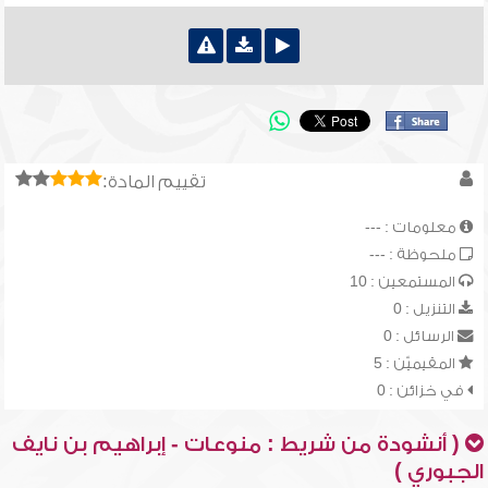
تقييم المادة:
معلومات : ---
ملحوظة : ---
المستمعين : 10
التنزيل : 0
الرسائل : 0
المقيميّن : 5
في خزائن : 0
( أنشودة من شريط : منوعات - إبراهيم بن نايف
الجبوري )