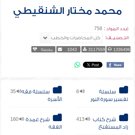
محمد مختار الشنقيطي
عدد المواد :
758
التــصنـيــف:
1336496
3117559
1043
مفضلة
سلسلة
6
سلسلة فقه
35
تفسير سورة النور
الأسرة
شرح كتاب
413
شرح عمدة
160
زاد المستقنع
الفقه