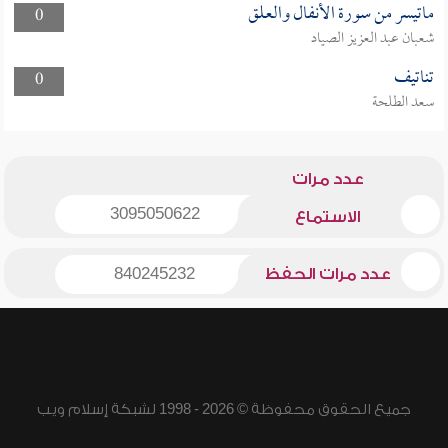
ماتيسر من سورة الأنفال والعلق
0
شعبان عبد العزيز الصياد
تناتيف
0
سعد الطلحة
عدد مرات
3095050622
الاستماع
عدد مرات الحفظ
840245232
جميع الحقوق محفوظة © 2026 - 1998 لشبكة إسلام ويب