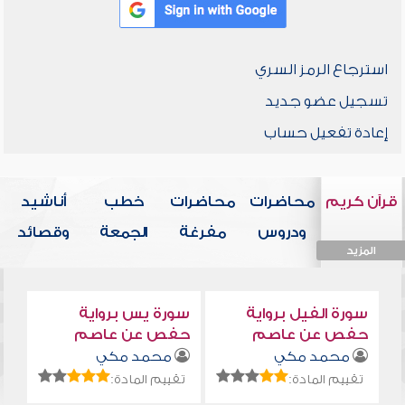
استرجاع الرمز السري
تسجيل عضو جديد
إعادة تفعيل حساب
قرآن كريم
محاضرات
محاضرات
خطب
أناشيد
ودروس
مفرغة
الجمعة
وقصائد
المزيد
المزيد
المزيد
المزيد
المزيد
سورة الفيل برواية
سورة يس برواية
حفص عن عاصم
حفص عن عاصم
محمد مكي
محمد مكي
تقييم المادة:
تقييم المادة: