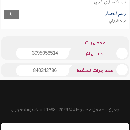
فريد الأنصاري المغربي
رغم الحصار
0
فرقة الروابي
عدد مرات
3095056514
الاستماع
عدد مرات الحفظ
840342786
جميع الحقوق محفوظة © 2026 - 1998 لشبكة إسلام ويب