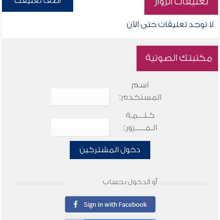
أضف تعليقك
تعليقات الزوار
لا توجد تعليقات حتى الآن
مكتبتك الصوتية
اسم
المستخدم:
كـلـــمـة
الـمـــــرور:
دخول المشتركين
أو الدخول بحساب