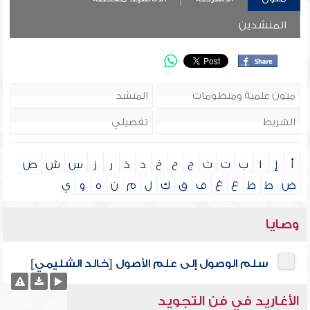
المنشدين
أ
إ
ا
ب
ت
ث
ج
ح
خ
د
ذ
ر
ز
س
ش
ص
ض
ط
ظ
ع
غ
ف
ق
ك
ل
م
ن
ه
و
ي
وصايا
سلم الوصول إلى علم الأصول
[
خالد الشليمي
]
الأغاريد في فن التجويد