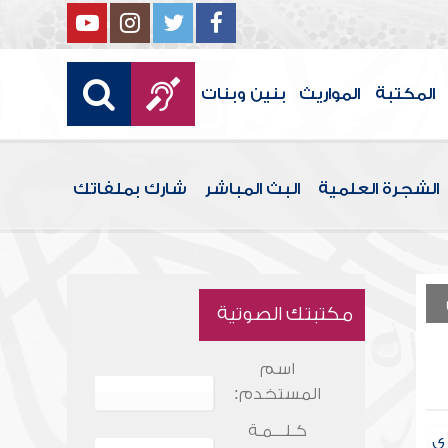
المكتبة
المواريث
بنين وبنات
الشجرة العلمية
البث المباشر
شارك بملفاتك
مكتبتك الصوتية
اسم
المستخدم:
كـلـــمـة
ي