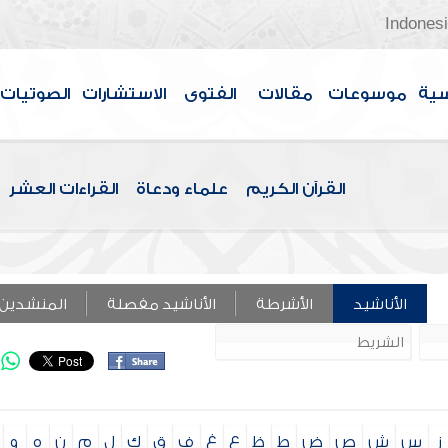
Indones
سية
موسوعات
مقالات
الفتوى
الاستشارات
الصوتيات
القرآن الكريم
علماء ودعاة
القراءات العشر
الأناشيد
الأشرطة
الأناشيد مفصلة
المنشدين
ز
س
ش
ص
ض
ط
ظ
ع
غ
ف
ق
ك
ل
م
ن
ه
و