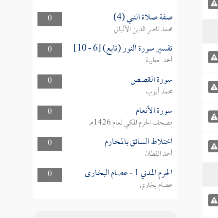
صفة صلاة النبي (4)
0
محمد ناصر الدين الألباني
تفسير سورة النور (تابع) [6 - 10]
0
أحمد حطيبة
سورة القصص
0
محمد أيوب
سورة الأنعام
0
مصحف الحرم المكي لعام 1426هـ
اختلاط السائق بالمحارم
0
أحمد القطان
الحرم المدني 1 - عصام البخارى
0
عصام بخاري