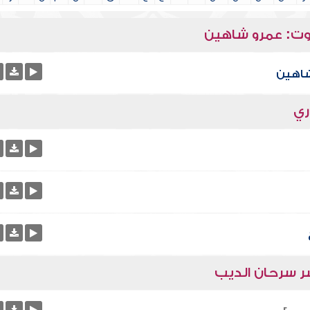
ت: عمرو شاهين
شاهين
ري
سر سرحان الديب