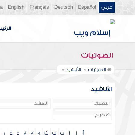
عربي
Español
Deutsch
Français
English
ia
الرئي
الصوتيات
الصوتيات
الأناشيد
الأناشيد
أ
إ
ا
ب
ت
ث
ج
ح
خ
د
ذ
ر