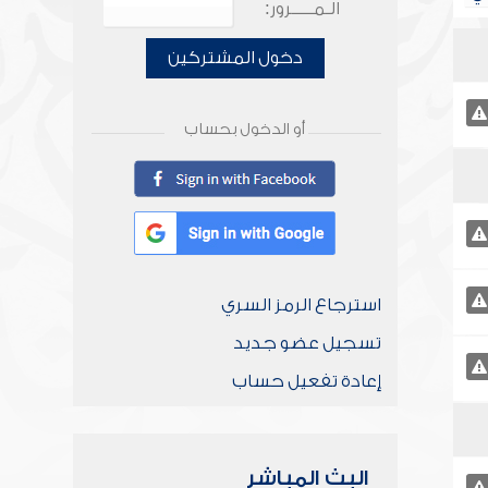
الـمـــــرور:
دخول المشتركين
أو الدخول بحساب
استرجاع الرمز السري
تسجيل عضو جديد
إعادة تفعيل حساب
البث المباشر