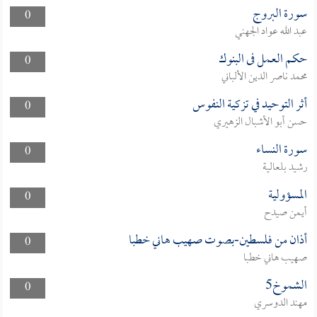
سورة البروج
0
عبد الله عواد الجهني
حكم العمل فى البنوك
0
محمد ناصر الدين الألباني
أثر التوحيد في تزكية النفوس
0
حسن أبو الأشبال الزهيري
سورة النساء
0
رشيد بلعالية
المسؤولية
0
أيمن صيدح
أذان من فلسطين-بصوت صهيب هاني خطبا
0
صهيب هاني خطبا
الشموخ5
0
مهند الدوسري