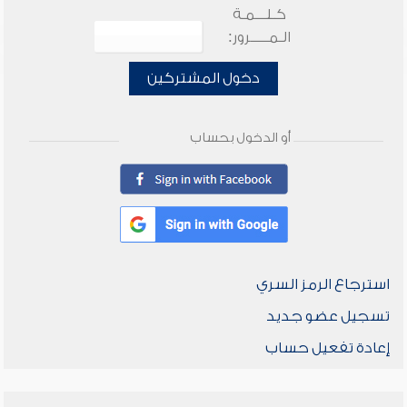
كـلـــمـة
الـمـــــرور:
دخول المشتركين
أو الدخول بحساب
استرجاع الرمز السري
تسجيل عضو جديد
إعادة تفعيل حساب