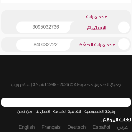
عدد مرات
3095032736
الاستماع
عدد مرات الحفظ
840032722
جميع الحقوق محفوظة © 2026 - 1998 لشبكة إسلام ويب
وثيقة الخصوصية
اتفاقية الخدمة
اتصل بنا
من نحن
لغات الموقع:
عربي
Español
Deutsch
Français
English