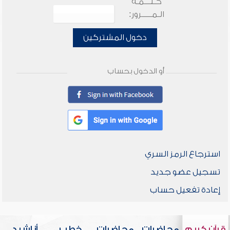
كـلـــمـة
الـمـــــرور:
دخول المشتركين
أو الدخول بحساب
استرجاع الرمز السري
تسجيل عضو جديد
إعادة تفعيل حساب
قرآن كريم
محاضرات
محاضرات
خطب
أناشيد