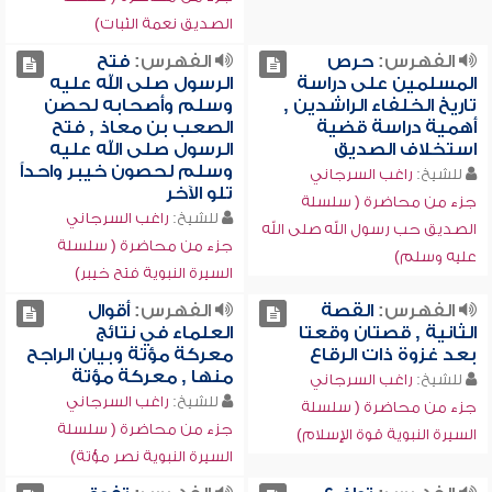
الصديق نعمة الثبات)
الفهرس:
حرص
الفهرس:
فتح
المسلمين على دراسة
الرسول صلى الله عليه
تاريخ الخلفاء الراشدين ,
وسلم وأصحابه لحصن
أهمية دراسة قضية
الصعب بن معاذ , فتح
استخلاف الصديق
الرسول صلى الله عليه
وسلم لحصون خيبر واحداً
للشيخ:
راغب السرجاني
تلو الآخر
جزء من محاضرة ( سلسلة
للشيخ:
راغب السرجاني
الصديق حب رسول الله صلى الله
جزء من محاضرة ( سلسلة
عليه وسلم)
السيرة النبوية فتح خيبر)
الفهرس:
القصة
الفهرس:
أقوال
الثانية , قصتان وقعتا
العلماء في نتائج
بعد غزوة ذات الرقاع
معركة مؤتة وبيان الراجح
منها , معركة مؤتة
للشيخ:
راغب السرجاني
للشيخ:
راغب السرجاني
جزء من محاضرة ( سلسلة
جزء من محاضرة ( سلسلة
السيرة النبوية قوة الإسلام)
السيرة النبوية نصر مؤتة)