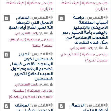
جزء من محاضرة ( كيف تحفظ
جزء من محاضرة ( كيف تحفظ
القرآن؟)
القرآن؟)
الفهرس:
دراسة
الفهرس:
الدعاء ,
أسباب استهانة
الأعمال التي شرعها
الأمريكان والإنجليز
الله لغير الحاج أيام الحج
واليهود بأمة المليار , دور
للشيخ:
راغب السرجاني
الشعوب الإسلامية في
جزء من محاضرة ( الحج ليس
مثل هذه الظروف
للحجاج فقط)
للشيخ:
راغب السرجاني
الفهرس:
تحرير
جزء من محاضرة ( التعذيب في
فلسطين لكون
سجون الحرية)
المسجد الأقصى فيها ,
تصحيح المفهوم حول
السبب الدافع لتحرير
فلسطين
للشيخ:
راغب السرجاني
جزء من محاضرة ( سلسلة
فلسطين فلسطين إسلامية)
الفهرس:
الرحمة ,
الفهرس:
الموقف
أخلاق العلماء
الدعوي للطفيل بن