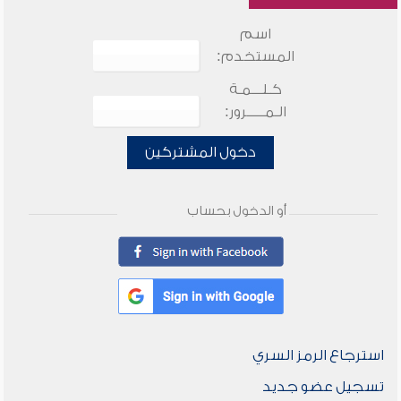
اسم
المستخدم:
كـلـــمـة
الـمـــــرور:
دخول المشتركين
أو الدخول بحساب
استرجاع الرمز السري
تسجيل عضو جديد