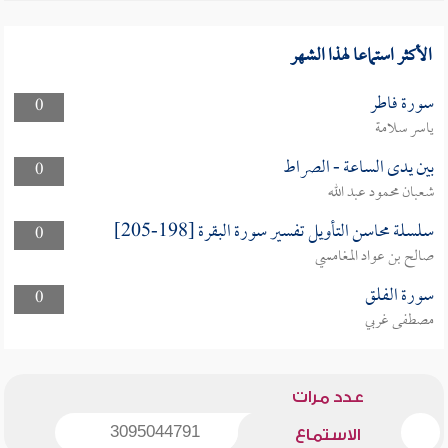
الأكثر استماعا لهذا الشهر
سورة فاطر
0
ياسر سلامة
بين يدى الساعة - الصراط
0
شعبان محمود عبد الله
سلسلة محاسن التأويل تفسير سورة البقرة [198-205]
0
صالح بن عواد المغامسي
سورة الفلق
0
مصطفى غربي
عدد مرات
3095044791
الاستماع