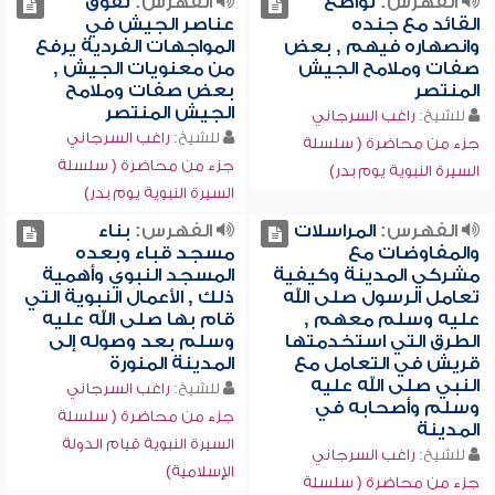
الفهرس:
تواضع
الفهرس:
تفوق
القائد مع جنده
عناصر الجيش في
وانصهاره فيهم , بعض
المواجهات الفردية يرفع
صفات وملامح الجيش
من معنويات الجيش ,
المنتصر
بعض صفات وملامح
الجيش المنتصر
للشيخ:
راغب السرجاني
للشيخ:
راغب السرجاني
جزء من محاضرة ( سلسلة
جزء من محاضرة ( سلسلة
السيرة النبوية يوم بدر)
السيرة النبوية يوم بدر)
الفهرس:
المراسلات
الفهرس:
بناء
والمفاوضات مع
مسجد قباء وبعده
مشركي المدينة وكيفية
المسجد النبوي وأهمية
تعامل الرسول صلى الله
ذلك , الأعمال النبوية التي
عليه وسلم معهم ,
قام بها صلى الله عليه
الطرق التي استخدمتها
وسلم بعد وصوله إلى
قريش في التعامل مع
المدينة المنورة
النبي صلى الله عليه
للشيخ:
راغب السرجاني
وسلم وأصحابه في
جزء من محاضرة ( سلسلة
المدينة
السيرة النبوية قيام الدولة
للشيخ:
راغب السرجاني
الإسلامية)
جزء من محاضرة ( سلسلة