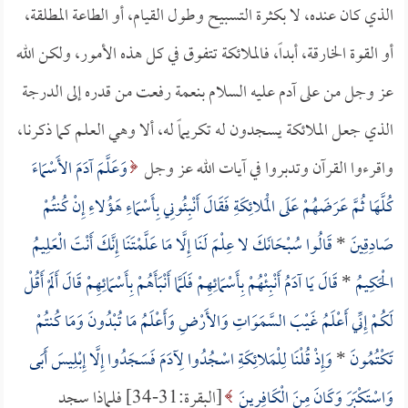
الذي كان عنده، لا بكثرة التسبيح وطول القيام، أو الطاعة المطلقة،
أو القوة الخارقة، أبداً، فالملائكة تتفوق في كل هذه الأمور، ولكن الله
عز وجل من على آدم عليه السلام بنعمة رفعت من قدره إلى الدرجة
الذي جعل الملائكة يسجدون له تكريماً له، ألا وهي العلم كما ذكرنا،
واقرءوا القرآن وتدبروا في آيات الله عز وجل
وَعَلَّمَ آدَمَ الأَسْمَاءَ
كُلَّهَا ثُمَّ عَرَضَهُمْ عَلَى الْمَلائِكَةِ فَقَالَ أَنْبِئُونِي بِأَسْمَاءِ هَؤُلاءِ إِنْ كُنتُمْ
صَادِقِينَ
*
قَالُوا سُبْحَانَكَ لا عِلْمَ لَنَا إِلَّا مَا عَلَّمْتَنَا إِنَّكَ أَنْتَ الْعَلِيمُ
الْحَكِيمُ
*
قَالَ يَا آدَمُ أَنْبِئْهُمْ بِأَسْمَائِهِمْ فَلَمَّا أَنْبَأَهُمْ بِأَسْمَائِهِمْ قَالَ أَلَمْ أَقُلْ
لَكُمْ إِنِّي أَعْلَمُ غَيْبَ السَّمَوَاتِ وَالأَرْضِ وَأَعْلَمُ مَا تُبْدُونَ وَمَا كُنتُمْ
تَكْتُمُونَ
*
وَإِذْ قُلْنَا لِلْمَلائِكَةِ اسْجُدُوا لِآدَمَ فَسَجَدُوا إِلَّا إِبْلِيسَ أَبَى
وَاسْتَكْبَرَ وَكَانَ مِنَ الْكَافِرِينَ
[البقرة:31-34] فلماذا سجد