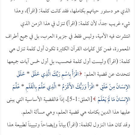
الذي هو دستور حياتهم بكاملها، فقد كانت كلمة: (اقرأ)، وهذا
شيء غريب جداً، لأن كلمة: (اقرأ) تنزل في هذا الزمن الذي
انتشرت فيه الأمية، وليس فقط في جزيرة العرب، بل في جميع أطراف
المعمورة، فمن كل كلمات القرآن الكثيرة تكون أول كلمة تنزل هي
كلمة: (اقرأ) وليست أول كلمة فحسب، بل أول خمس آيات جميعها
تتحدث عن قضية العلم:
اقْرَأْ بِاسْمِ رَبِّكَ الَّذِي خَلَقَ
*
خَلَقَ
الإِنسَانَ مِنْ عَلَقٍ
*
اقْرَأْ وَرَبُّكَ الأَكْرَمُ
*
الَّذِي عَلَّمَ بِالْقَلَمِ
*
عَلَّمَ
الإِنسَانَ مَا لَمْ يَعْلَمْ
[العلق:1-5]، إذاً فالقضية الأساسية التي يبنى
عليها هذا الدين بكامله هي قضية العلم، وهي مسألة العلم.
وقد كان هذا النزول لكلمة: (اقرأ) بياناً وإيضاحاً وتبييناً لطبيعة هذا