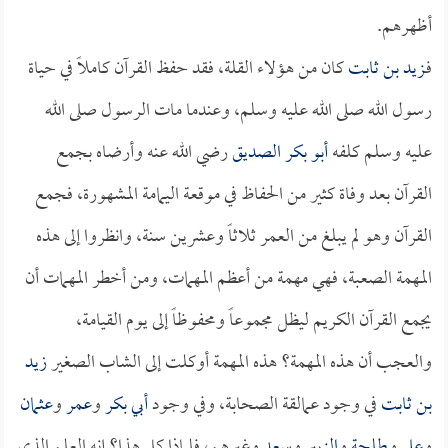
أظهرهم.
فـ
زيد بن ثابت
كان من هؤلاء القلة، فقد حفظ القرآن كاملاً في حياة
رسول الله صلى الله عليه وسلم، وعندما مات الرسول صلى الله
عليه وسلم كلفه
أبو بكر الصديق
رضي الله عنه وأرضاه بجمع
القرآن بعد وفاة كثير من الحفاظ في موقعة اليمامة المشهورة، فجمع
القرآن وهو لم يبلغ من العمر ثلاثاً وعشرين سنة، وانظروا إلى هذه
المهمة الصعبة، فهي مهمة من أعظم المهمات، ومن أخطر المهمات أن
يجمع القرآن الكريم ليظل مجموعاً ومحفوظاً إلى يوم القيامة،
والعجب أن هذه المهمة؟ هذه المهمة أوكلت إلى الشاب الصغير
زيد
بن ثابت
في وجود عمالقة الصحابة، وفي وجود
أبي بكر
و
عمر
و
عثمان
و
علي
و
طلحة
و
الزبير
و
سعد
وغيرهم، فلماذا كل هذا؟ إنه العلم الذي