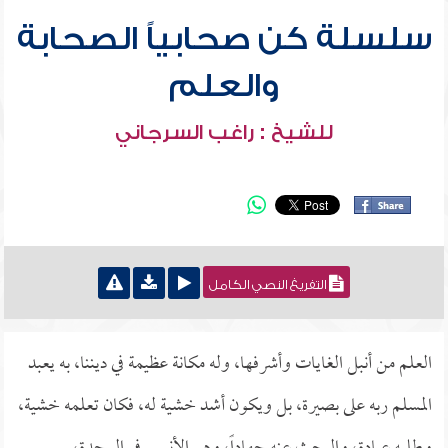
سلسلة كن صحابياً الصحابة
والعلم
للشيخ : راغب السرجاني
التفريغ النصي الكامل
العلم من أنبل الغايات وأشرفها، وله مكانة عظيمة في ديننا، به يعبد
المسلم ربه على بصيرة، بل ويكون أشد خشية له، فكان تعلمه خشية،