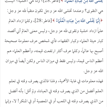
يَخْشَى اللَّهَ مِنْ عِبَادِهِ الْعُلَمَاءُ
[فاطر:28]؟ وما هي الخشية؟ أليست
هي التقوى؟ وعندما تخشى الله عز وجل تكون متقياً لله عز وجل:
إِنَّمَا يَخْشَى اللَّهَ مِنْ عِبَادِهِ الْعُلَمَاءُ
[فاطر:28]، وكلما ازداد العالم
علماً ازداد خشية وتقوى لله عز وجل، وليس معنى العالم أني أقصد
كبار هيئة العلماء وكبار الفقهاء، فأي شخص عرف معلومة صحيحة
أصبح بها عالماً، وكلما عرف أكثر ارتفعت قيمته، وأعظم العلماء هم
أعظم الناس قيمة، وليس فقط في ميزان الناس ولكن أيضاً في ميزان
الله عز وجل.
فهذه معلومات في غاية الأهمية، ولهذا فالذي يصرف وقته في تعلم
العلم أفضل من الذي يصرف وقته في العبادة، ولم أقل: بأنه أفضل
من الذي يصرف وقته في اللعب أو في المعصية أو في المنكر! لا، وإنما