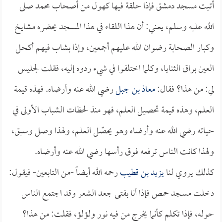
أتيت مسجد دمشق فإذا حلقة فيها كهول من أصحاب محمد صلى
الله عليه وسلم، يعني: أن هذا اللقاء في هذا المسجد يحضره مشايخ
وكبار الصحابة رضوان الله عليهم أجمعين، وإذا بشاب فيهم أكحل
العين براق الثنايا، وكلما اختلفوا في شيء ردوه إليه، فقلت لجليس
لي: من هذا؟ فقال:
معاذ بن جبل
رضي الله عنه وأرضاه. فهذه قيمة
العلم، وهذه قيمة تحصيل العلم، فهو منذ لحظات الشباب الأولى في
حياته رضي الله عنه وأرضاه وهو يحصّل العلم، ولهذا وصل وسبق،
ولهذا كانت الناس ترفعه فوق رأسها رضي الله عنه وأرضاه.
كذلك يروي لنا
يزيد بن قطيب
رحمه الله أيضاً -من التابعين- فيقول:
دخلت مسجد حمص فإذا أنا بفتى جعد الشعر وقد اجتمع الناس
حوله، فإذا تكلم كأنما يخرج من فيه نور ولؤلؤ، فقلت: من هذا؟