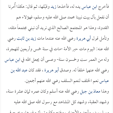
فأخرج
ابن عباس
يده له، فأخذها
زيد
وقبّلها، ثم قال: هكذا أُمرنا
أن نفعل بآل بيت نبينا محمد صلى الله عليه وسلم، فهؤلاء هم
القدوة، وهذا هو المجتمع الصالح الذي نريد أن نبني مجتمعاً مثله،
وتأمل قول
أبي هريرة
رضي الله عنه عندما مات
زيد بن ثابت
رضي
الله عنه: اليوم مات حبر الأمة -مات في سنة خمس وأربعين للهجرة،
وله من العمر ست وخمسون سنة- وعسى أن يجعل الله في
ابن عباس
رضي الله عنهما خلفاً له. وصدق
أبو هريرة
، فقد كان
عبد الله بن
عباس
نعم الخلف لنعم السلف رضي الله عنهم أجمعين.
وهذا
معاذ بن جبل
رضي الله عنه أسلم وكان عمره ثمان عشرة سنة،
وشهد العقبة، وشهد كل المشاهد مع رسول الله صلى الله عليه
وسلم، بدر وأحد والأحزاب وفتح مكة وتبوك وغيرها، وخرج في