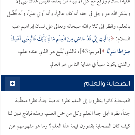
عليه السلام ووقع مع كل الأنبياء من بعده، فليس هناك نبي إلا
ويذكر الله عز وجل في حقه أنه كان عالماً، وأنه أوتي علماً، وأنه فُضِّل
بالعلم، وانظر إلى كلام الله سبحانه وتعالى على لسان إبراهيم عليه
السلام:
يَا أَبَتِ إِنِّي قَدْ جَاءَنِي مِنَ الْعِلْمِ مَا لَمْ يَأْتِكَ فَاتَّبِعْنِي أَهْدِكَ
صِرَاطًا سَوِيًّا
[مريم:43]، فالذي يُتّبع هو الذي عنده علم،
والذي يكون سبباً في هداية الناس هو العالم.
الصحابة والعلم
الصحابة كانوا ينظرون إلى العلم نظرة خاصة جداً، نظرة معظّمة
جداً، نظرة تجل جداً العلم وكل من حمل العلم، وهذه نماذج تبين لنا
كيف كان الصحابة يقدرون قيمة هذا العلم؟ وما هو مفهومهم عن