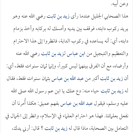
وعن أبيه.
هذا الصحابي الجليل عندما رأى
زيد بن ثابت
رضي الله عنه وهو
يريد ركوب دابته، فوقف بين يديه وأمسك له بركابه وأخذ بزمام
دابته، أي: أنه يساعده في ركوب الدابة، فانظروا إلى هذا الاحترام
والتعظيم والتبجيل من
ابن عباس
لـ
زيد بن ثابت
رضي الله عنه
وأرضاه، مع أن الفرق بينهما ليس كبيراً، وإنما ثمان سنوات فقط، أي:
أن
زيد بن ثابت
أكبر من
عبد الله بن عباس
بثمان سنوات فقط، فقال
له
زيد بن ثابت
حياء منه: دع عنك يا ابن عم رسول الله صلى الله
عليه وسلم، فيقول
عبد الله بن عباس
بفهم عميق: هكذا أُمرنا أن
نفعل بعلمائنا. فهذا هو احترام العلماء في الإسلام، وانظر إلى الجمال في
التعامل بين الصحابة، ماذا قال له
زيد بن ثابت
؟ قال: أرني يدك،