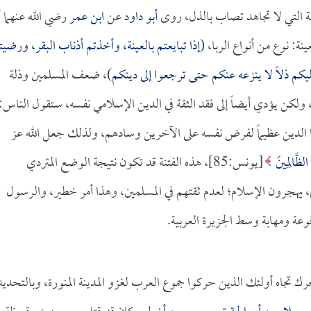
أمة التي لا تجاهد تصاب بالذل، روى
أبو داود
عن
ابن عمر
رضي الله عنهما أ
عينة: نوع من أنواع الربا، (
إذا تبايعتم بالعينة، وأخذتم أذناب البقر، ورضيت
يكم ذلاً لا ينزعه عنكم حتى ترجعوا إلى دينكم
)، ضعف المسلمين وذلة
، ولكن يؤدي أيضاً إلى فقد الثقة في الدين الإسلامي نفسه، ستقول الناس:
ذا الدين عظيماً لفرض نفسه على الآخرين وسادهم، ولذلك جعل الله عز
 الظَّالِمِينَ
[يونس:85]، هذه الفتنة قد تكون نتيجة الوضع المتردي
، يهجرون الإسلام؛ لعدم ثقتهم في المسلمين، وهذا أمر خطير، والرسول
وعة ومهابة وسط الجزيرة العربية.
حرك تجاه أولئك الذين حركوا جموع العرب لغزو المدينة المنورة، وبالتحديد