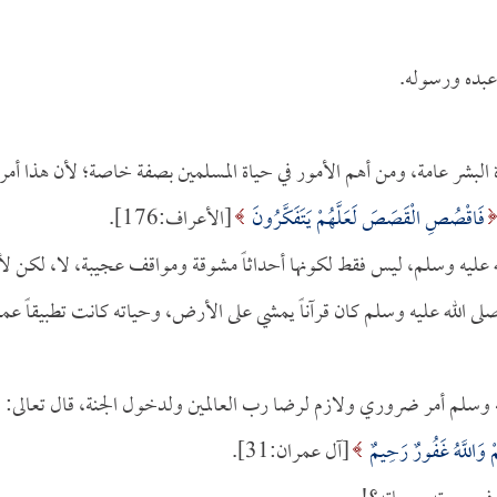
 عبده ورسوله.
البشر عامة، ومن أهم الأمور في حياة المسلمين بصفة خاصة؛ لأن هذا أمر
فَاقْصُصِ الْقَصَصَ لَعَلَّهُمْ يَتَفَكَّرُونَ
[الأعراف:176].
ليه وسلم، ليس فقط لكونها أحداثاً مشوقة ومواقف عجيبة، لا، لكن لأ
ى الله عليه وسلم كان قرآناً يمشي على الأرض، وحياته كانت تطبيقاً عملي
عليه وسلم أمر ضروري ولازم لرضا رب العالمين ولدخول الجنة، قال تعالى:
كُمْ وَاللَّهُ غَفُورٌ رَحِيمٌ
[آل عمران:31].