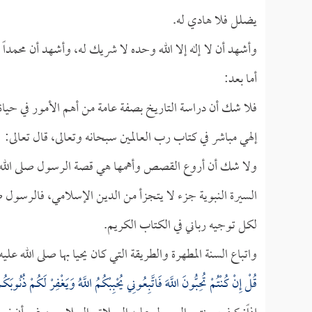
يضلل فلا هادي له.
وأشهد أن لا إله إلا الله وحده لا شريك له، وأشهد أن محمداً
أما بعد:
فلا شك أن دراسة التاريخ بصفة عامة من أهم الأمور في حياة 
إلهي مباشر في كتاب رب العالمين سبحانه وتعالى، قال تعالى:
ولا شك أن أروع القصص وأهمها هي قصة الرسول صلى الله ع
السيرة النبوية جزء لا يتجزأ من الدين الإسلامي، فالرسول صل
لكل توجيه رباني في الكتاب الكريم.
واتباع السنة المطهرة والطريقة التي كان يحيا بها صلى الله 
قُلْ إِنْ كُنْتُمْ تُحِبُّونَ اللَّهَ فَاتَّبِعُونِي يُحْبِبْكُمُ اللَّهُ وَيَغْفِرْ لَكُمْ ذُنُوبَ