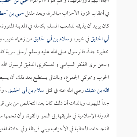
اتجاه اليهود وزعمائهم، وأهم هؤلاء الزعماء
حيي بن أخطب
في أعقاب غزوة الأحزاب مباشرة، وبعد مقتل
حيي بن أخ
كان يريد أن يذيقه للشعب المسلم بكامله في المدينة المنو
أبي الحقيق
في خيبر، و
سلام بن أبي الحقيق
خطيرة جداً، فالرسول صلى الله عليه وسلم أرسل سرية كامل
ونحن نرى الفكر السياسي والعسكري الدقيق لرسول الله صل
الحرب ومحركي الجموع، وبالتالي يستطيع بعد ذلك أن يسي
الله بن عتيك
رضي الله عنه في قتل
سلام بن أبي الحقيق
، وت
جداً لليهود، وبالذات أن ذلك كان بعد التخلص من بني ق
الدولة الإسلامية في طريقها إلى النمو والقوة، وأن نجمها 
النجاحات المتتالية في الأحزاب وبني قريظة وفي حادثة اغت