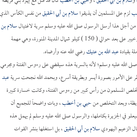
و
سلام بن أبي الحقيق
، و
حيي بن أخطب
كان قد قتل مع يهود بني قريظة
طب
لزم على المسلمين أن يذيقوا
سلام بن أبي الحقيق
من نفس الكأس الذي
رة، من أجل هذا أرسل الرسول صلى الله عليه وسلم سرية لاغتيال
سلام بن
من زعماء خيبر، وخيبر على بعد حوالي ( 150 ) كيلو شمال المدينة المنورة، وهي مهمة
ة بقيادة
عبد الله بن عتيك
رضي الله عنه وأرضاه.
ى الله عليه وسلم؛ لأنه بالسرية هذه سيقضي على رءوس الفتنة ومجرمي
طر على الأمور بصورة أيسر وبطريقة أسرع، وبحمد الله نجحت سرية
عبد
خلص المسلمون من رأس كبير من رءوس الفتنة، وكانت خسارة كبيرة
ريظة، وبعد التخلص من
حيي بن أخطب
، وبات واضحاً للجميع أن
سيعلو في الجزيرة بكاملها، والرسول صلى الله عليه وسلم لم يهمل هذه
يال الزعيم اليهودي
سلام بن أبي الحقيق
، بل استغلها بنشر القوات